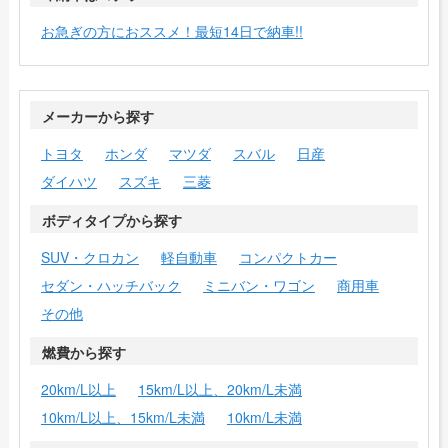
お急ぎの方におススメ！最短14日で納車!!
メーカーから探す
トヨタ
ホンダ
マツダ
スバル
日産
ダイハツ
スズキ
三菱
ボディタイプから探す
SUV・クロカン
軽自動車
コンパクトカー
セダン・ハッチバック
ミニバン・ワゴン
商用車
その他
燃費から探す
20km/L以上
15km/L以上、20km/L未満
10km/L以上、15km/L未満
10km/L未満