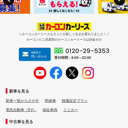
＼カーコンカーリースもろコミが新しく生まれ変わりました！／
カーコンビニ倶楽部のカーコンカーリースは頭金ゼロ
WEBで
問い合わせ
受付時間：8:00～22:00
新車を見る
新車一覧からさがす
即納車
残価設定プラン
電気自動車（EV）
福祉車両
ミニカー
中古車を見る