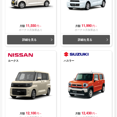
11,550
11,990
月額
円～
月額
円～
ボーナス月加算あり
ボーナス月加算あり
詳細を見る
詳細を見る
ルークス
ハスラー
12,100
12,430
月額
円～
月額
円～