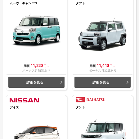
ムーヴ キャンバス
タフト
11,220
11,440
月額
円～
月額
円～
ボーナス月加算あり
ボーナス月加算あり
詳細を見る
詳細を見る
デイズ
タント