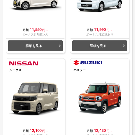
11,550
11,990
月額
円～
月額
円～
ボーナス月加算あり
ボーナス月加算あり
詳細を見る
詳細を見る
ルークス
ハスラー
12,100
12,430
月額
円～
月額
円～