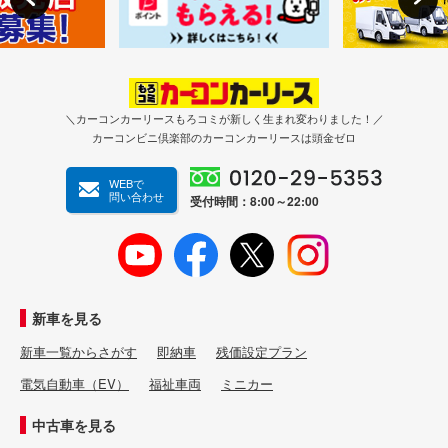
＼カーコンカーリースもろコミが新しく生まれ変わりました！／
カーコンビニ倶楽部のカーコンカーリースは頭金ゼロ
WEBで
問い合わせ
受付時間：8:00～22:00
新車を見る
新車一覧からさがす
即納車
残価設定プラン
電気自動車（EV）
福祉車両
ミニカー
中古車を見る