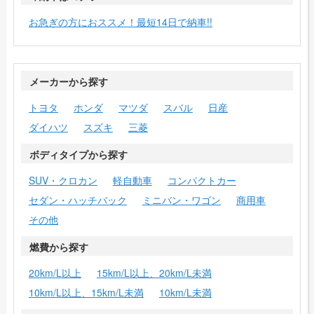
お急ぎの方におススメ！最短14日で納車!!
メーカーから探す
トヨタ
ホンダ
マツダ
スバル
日産
ダイハツ
スズキ
三菱
ボディタイプから探す
SUV・クロカン
軽自動車
コンパクトカー
セダン・ハッチバック
ミニバン・ワゴン
商用車
その他
燃費から探す
20km/L以上
15km/L以上、20km/L未満
10km/L以上、15km/L未満
10km/L未満