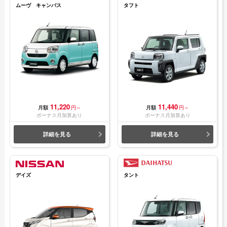
ムーヴ キャンバス
タフト
11,220
11,440
月額
円～
月額
円～
ボーナス月加算あり
ボーナス月加算あり
詳細を見る
詳細を見る
デイズ
タント