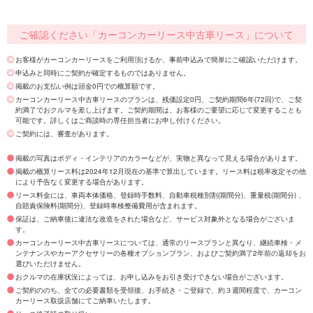
ご確認ください「カーコンカーリース中古車リース」について
お客様がカーコンカーリースをご利用頂けるか、事前申込みで簡単にご確認いただけます。
申込みと同時にご契約が確定するものではありません。
掲載のお支払い例は頭金0円での概算額です。
カーコンカーリース中古車リースのプランは、残価設定0円、ご契約期間6年(72回)で、ご契
約満了でおクルマを差し上げます。ご契約期間は、お客様のご要望に応じて変更することも
可能です。詳しくはご商談時の専任担当者にお申し付けください。
ご契約には、審査があります。
掲載の写真はボディ・インテリアのカラーなどが、実物と異なって見える場合があります。
掲載の概算リース料は2024年12月現在の基準で算出しています。リース料は税率改定その他
により予告なく変更する場合があります。
リース料金には、車両本体価格、登録時手数料、自動車税種別割(期間分)、重量税(期間分) 、
自賠責保険料(期間分)、登録時車検整備費用が含まれます。
保証は、ご納車後に違法な改造をされた場合など、サービス対象外となる場合がございま
す。
カーコンカーリース中古車リースについては、通常のリースプランと異なり、継続車検・メ
ンテナンスやカーアクセサリーの各種オプションプラン、およびご契約満了2年前の返却をお
選びいただけません。
おクルマの在庫状況によっては、お申し込みをお引き受けできない場合がございます。
ご契約ののち、全ての必要書類を受領後、お手続き・ご登録で、約３週間程度で、カーコン
カーリース取扱店舗にてご納車いたします。