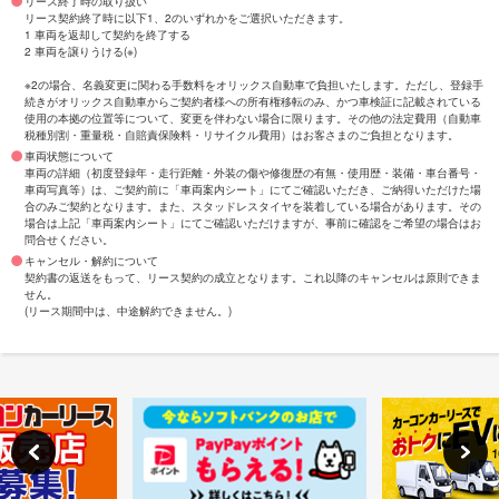
リース終了時の取り扱い
リース契約終了時に以下1、2のいずれかをご選択いただきます。
1 車両を返却して契約を終了する
2 車両を譲りうける(※)
※2の場合、名義変更に関わる手数料をオリックス自動車で負担いたします。ただし、登録手
続きがオリックス自動車からご契約者様への所有権移転のみ、かつ車検証に記載されている
使用の本拠の位置等について、変更を伴わない場合に限ります。その他の法定費用（自動車
税種別割・重量税・自賠責保険料・リサイクル費用）はお客さまのご負担となります。
車両状態について
車両の詳細（初度登録年・走行距離・外装の傷や修復歴の有無・使用歴・装備・車台番号・
車両写真等）は、ご契約前に「車両案内シート」にてご確認いただき、ご納得いただけた場
合のみご契約となります。また、スタッドレスタイヤを装着している場合があります。その
場合は上記「車両案内シート」にてご確認いただけますが、事前に確認をご希望の場合はお
問合せください。
キャンセル・解約について
契約書の返送をもって、リース契約の成立となります。これ以降のキャンセルは原則できま
せん。
(リース期間中は、中途解約できません。)