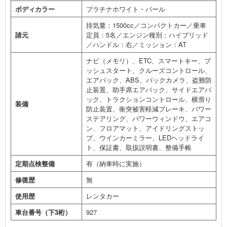
ボディカラー
プラチナホワイト・パール
排気量：1500cc／コンパクトカー／乗車
諸元
定員：5名／エンジン種別：ハイブリッド
／ハンドル：右／ミッション：AT
ナビ（メモリ）、ETC、スマートキー、プ
ッシュスタート、クルーズコントロール、
エアバック、ABS、バックカメラ、盗難防
止装置、助手席エアバック、サイドエアバ
ック、トラクションコントロール、横滑り
装備
防止装置、衝突被害軽減ブレーキ、パワー
ステアリング、パワーウィンドウ、エアコ
ン、フロアマット、アイドリングストッ
プ、ウインカーミラー、LEDヘッドライ
ト、保証書、取扱説明書、整備手帳
定期点検整備
有（納車時に実施）
修復歴
無
使用歴
レンタカー
車台番号（下3桁）
927