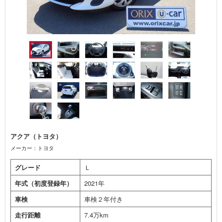
アクア（トヨタ）
メーカー：トヨタ
グレード
Ｌ
年式（初度登録年）
2021年
車検
車検２年付き
走行距離
7.4万km