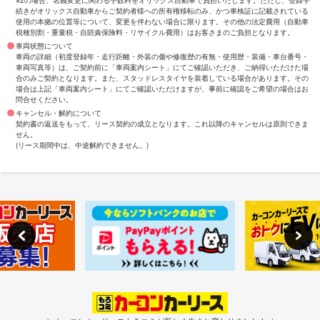
※2の場合、名義変更に関わる手数料をオリックス自動車で負担いたします。ただし、登録手
続きがオリックス自動車からご契約者様への所有権移転のみ、かつ車検証に記載されている
使用の本拠の位置等について、変更を伴わない場合に限ります。その他の法定費用（自動車
税種別割・重量税・自賠責保険料・リサイクル費用）はお客さまのご負担となります。
車両状態について
車両の詳細（初度登録年・走行距離・外装の傷や修復歴の有無・使用歴・装備・車台番号・
車両写真等）は、ご契約前に「車両案内シート」にてご確認いただき、ご納得いただけた場
合のみご契約となります。また、スタッドレスタイヤを装着している場合があります。その
場合は上記「車両案内シート」にてご確認いただけますが、事前に確認をご希望の場合はお
問合せください。
キャンセル・解約について
契約書の返送をもって、リース契約の成立となります。これ以降のキャンセルは原則できま
せん。
(リース期間中は、中途解約できません。)