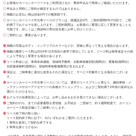
お客様がカーコンカーリースをご利用頂けるか、事前申込みで簡単にご確認いただけます。
申込みと同時にご契約が確定するものではありません。
掲載のお支払い例は頭金0円での概算額です。
カーコンカーリース中古車リースのプランは、残価設定0円、ご契約期間6年(72回)で、ご契
約満了でおクルマを差し上げます。ご契約期間は、お客様のご要望に応じて変更することも
可能です。詳しくはご商談時の専任担当者にお申し付けください。
ご契約には、審査があります。
掲載の写真はボディ・インテリアのカラーなどが、実物と異なって見える場合があります。
掲載の概算リース料は2024年12月現在の基準で算出しています。リース料は税率改定その他
により予告なく変更する場合があります。
リース料金には、車両本体価格、登録時手数料、自動車税種別割(期間分)、重量税(期間分) 、
自賠責保険料(期間分)、登録時車検整備費用が含まれます。
保証は、ご納車後に違法な改造をされた場合など、サービス対象外となる場合がございま
す。
カーコンカーリース中古車リースについては、通常のリースプランと異なり、継続車検・メ
ンテナンスやカーアクセサリーの各種オプションプラン、およびご契約満了2年前の返却をお
選びいただけません。
おクルマの在庫状況によっては、お申し込みをお引き受けできない場合がございます。
ご契約ののち、全ての必要書類を受領後、お手続き・ご登録で、約３週間程度で、カーコン
カーリース取扱店舗にてご納車いたします。
リース終了時の取り扱い
リース契約終了時に以下1、2のいずれかをご選択いただきます。
1 車両を返却して契約を終了する
2 車両を譲りうける(※)