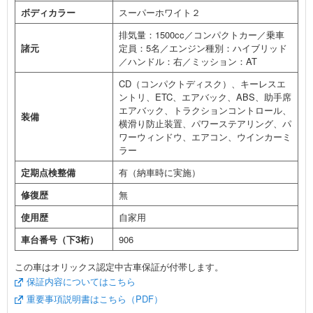
ボディカラー
スーパーホワイト２
排気量：1500cc／コンパクトカー／乗車
諸元
定員：5名／エンジン種別：ハイブリッド
／ハンドル：右／ミッション：AT
CD（コンパクトディスク）、キーレスエ
ントリ、ETC、エアバック、ABS、助手席
エアバック、トラクションコントロール、
装備
横滑り防止装置、パワーステアリング、パ
ワーウィンドウ、エアコン、ウインカーミ
ラー
定期点検整備
有（納車時に実施）
修復歴
無
使用歴
自家用
車台番号（下3桁）
906
この車はオリックス認定中古車保証が付帯します。
保証内容についてはこちら
重要事項説明書はこちら（PDF）