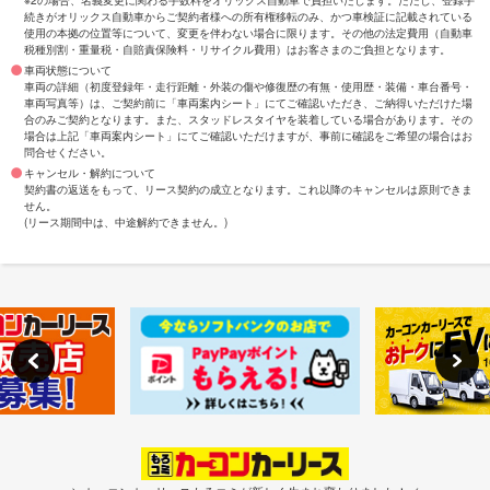
※2の場合、名義変更に関わる手数料をオリックス自動車で負担いたします。ただし、登録手
続きがオリックス自動車からご契約者様への所有権移転のみ、かつ車検証に記載されている
使用の本拠の位置等について、変更を伴わない場合に限ります。その他の法定費用（自動車
税種別割・重量税・自賠責保険料・リサイクル費用）はお客さまのご負担となります。
車両状態について
車両の詳細（初度登録年・走行距離・外装の傷や修復歴の有無・使用歴・装備・車台番号・
車両写真等）は、ご契約前に「車両案内シート」にてご確認いただき、ご納得いただけた場
合のみご契約となります。また、スタッドレスタイヤを装着している場合があります。その
場合は上記「車両案内シート」にてご確認いただけますが、事前に確認をご希望の場合はお
問合せください。
キャンセル・解約について
契約書の返送をもって、リース契約の成立となります。これ以降のキャンセルは原則できま
せん。
(リース期間中は、中途解約できません。)