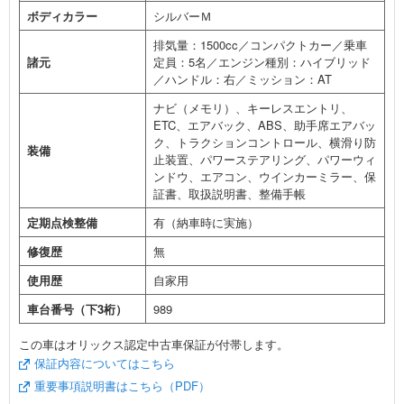
ボディカラー
シルバーＭ
排気量：1500cc／コンパクトカー／乗車
諸元
定員：5名／エンジン種別：ハイブリッド
／ハンドル：右／ミッション：AT
ナビ（メモリ）、キーレスエントリ、
ETC、エアバック、ABS、助手席エアバッ
ク、トラクションコントロール、横滑り防
装備
止装置、パワーステアリング、パワーウィ
ンドウ、エアコン、ウインカーミラー、保
証書、取扱説明書、整備手帳
定期点検整備
有（納車時に実施）
修復歴
無
使用歴
自家用
車台番号（下3桁）
989
この車はオリックス認定中古車保証が付帯します。
保証内容についてはこちら
重要事項説明書はこちら（PDF）