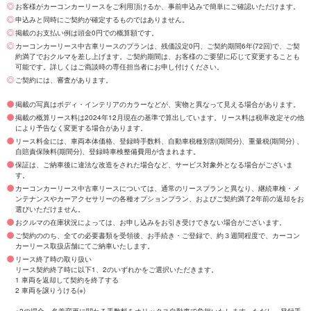
お客様がカーコンカーリースをご利用頂けるか、事前申込みで簡単にご確認いただけます。
申込みと同時にご契約が確定するものではありません。
掲載のお支払い例は頭金0円での概算額です。
カーコンカーリース中古車リースのプランは、残価設定0円、ご契約期間6年(72回)で、ご契
約満了でおクルマを差し上げます。ご契約期間は、お客様のご要望に応じて変更することも
可能です。詳しくはご商談時の専任担当者にお申し付けください。
ご契約には、審査があります。
掲載の写真はボディ・インテリアのカラーなどが、実物と異なって見える場合があります。
掲載の概算リース料は2024年12月現在の基準で算出しています。リース料は税率改定その他
により予告なく変更する場合があります。
リース料金には、車両本体価格、登録時手数料、自動車税種別割(期間分)、重量税(期間分) 、
自賠責保険料(期間分)、登録時車検整備費用が含まれます。
保証は、ご納車後に違法な改造をされた場合など、サービス対象外となる場合がございま
す。
カーコンカーリース中古車リースについては、通常のリースプランと異なり、継続車検・メ
ンテナンスやカーアクセサリーの各種オプションプラン、およびご契約満了2年前の返却をお
選びいただけません。
おクルマの在庫状況によっては、お申し込みをお引き受けできない場合がございます。
ご契約ののち、全ての必要書類を受領後、お手続き・ご登録で、約３週間程度で、カーコン
カーリース取扱店舗にてご納車いたします。
リース終了時の取り扱い
リース契約終了時に以下1、2のいずれかをご選択いただきます。
1 車両を返却して契約を終了する
2 車両を譲りうける(※)