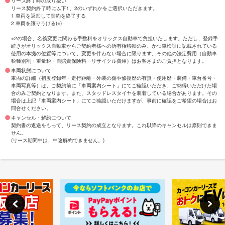
リース終了時の取り扱い
リース契約終了時に以下1、2のいずれかをご選択いただきます。
1 車両を返却して契約を終了する
2 車両を譲りうける(※)
※2の場合、名義変更に関わる手数料をオリックス自動車で負担いたします。ただし、登録手
続きがオリックス自動車からご契約者様への所有権移転のみ、かつ車検証に記載されている
使用の本拠の位置等について、変更を伴わない場合に限ります。その他の法定費用（自動車
税種別割・重量税・自賠責保険料・リサイクル費用）はお客さまのご負担となります。
車両状態について
車両の詳細（初度登録年・走行距離・外装の傷や修復歴の有無・使用歴・装備・車台番号・
車両写真等）は、ご契約前に「車両案内シート」にてご確認いただき、ご納得いただけた場
合のみご契約となります。また、スタッドレスタイヤを装着している場合があります。その
場合は上記「車両案内シート」にてご確認いただけますが、事前に確認をご希望の場合はお
問合せください。
キャンセル・解約について
契約書の返送をもって、リース契約の成立となります。これ以降のキャンセルは原則できま
せん。
(リース期間中は、中途解約できません。)