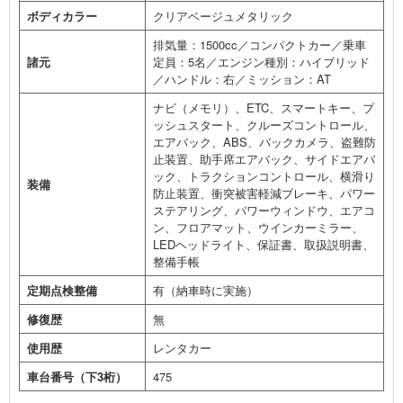
ボディカラー
クリアベージュメタリック
排気量：1500cc／コンパクトカー／乗車
諸元
定員：5名／エンジン種別：ハイブリッド
／ハンドル：右／ミッション：AT
ナビ（メモリ）、ETC、スマートキー、プ
ッシュスタート、クルーズコントロール、
エアバック、ABS、バックカメラ、盗難防
止装置、助手席エアバック、サイドエアバ
ック、トラクションコントロール、横滑り
装備
防止装置、衝突被害軽減ブレーキ、パワー
ステアリング、パワーウィンドウ、エアコ
ン、フロアマット、ウインカーミラー、
LEDヘッドライト、保証書、取扱説明書、
整備手帳
定期点検整備
有（納車時に実施）
修復歴
無
使用歴
レンタカー
車台番号（下3桁）
475