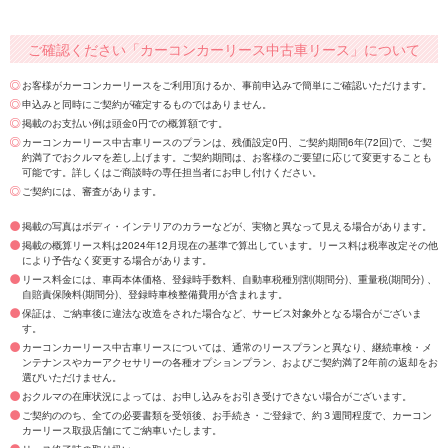
ご確認ください「カーコンカーリース中古車リース」について
お客様がカーコンカーリースをご利用頂けるか、事前申込みで簡単にご確認いただけます。
申込みと同時にご契約が確定するものではありません。
掲載のお支払い例は頭金0円での概算額です。
カーコンカーリース中古車リースのプランは、残価設定0円、ご契約期間6年(72回)で、ご契
約満了でおクルマを差し上げます。ご契約期間は、お客様のご要望に応じて変更することも
可能です。詳しくはご商談時の専任担当者にお申し付けください。
ご契約には、審査があります。
掲載の写真はボディ・インテリアのカラーなどが、実物と異なって見える場合があります。
掲載の概算リース料は2024年12月現在の基準で算出しています。リース料は税率改定その他
により予告なく変更する場合があります。
リース料金には、車両本体価格、登録時手数料、自動車税種別割(期間分)、重量税(期間分) 、
自賠責保険料(期間分)、登録時車検整備費用が含まれます。
保証は、ご納車後に違法な改造をされた場合など、サービス対象外となる場合がございま
す。
カーコンカーリース中古車リースについては、通常のリースプランと異なり、継続車検・メ
ンテナンスやカーアクセサリーの各種オプションプラン、およびご契約満了2年前の返却をお
選びいただけません。
おクルマの在庫状況によっては、お申し込みをお引き受けできない場合がございます。
ご契約ののち、全ての必要書類を受領後、お手続き・ご登録で、約３週間程度で、カーコン
カーリース取扱店舗にてご納車いたします。