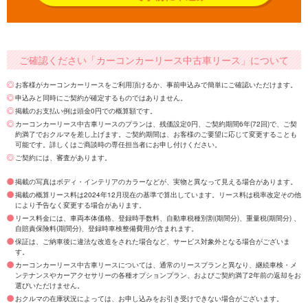
ご確認ください「カーコンカーリース中古車リース」について
お客様がカーコンカーリースをご利用頂けるか、事前申込みで簡単にご確認いただけます。
申込みと同時にご契約が確定するものではありません。
掲載のお支払い例は頭金0円での概算額です。
カーコンカーリース中古車リースのプランは、残価設定0円、ご契約期間6年(72回)で、ご契
約満了でおクルマを差し上げます。ご契約期間は、お客様のご要望に応じて変更することも
可能です。詳しくはご商談時の専任担当者にお申し付けください。
ご契約には、審査があります。
掲載の写真はボディ・インテリアのカラーなどが、実物と異なって見える場合があります。
掲載の概算リース料は2024年12月現在の基準で算出しています。リース料は税率改定その他
により予告なく変更する場合があります。
リース料金には、車両本体価格、登録時手数料、自動車税種別割(期間分)、重量税(期間分) 、
自賠責保険料(期間分)、登録時車検整備費用が含まれます。
保証は、ご納車後に違法な改造をされた場合など、サービス対象外となる場合がございま
す。
カーコンカーリース中古車リースについては、通常のリースプランと異なり、継続車検・メ
ンテナンスやカーアクセサリーの各種オプションプラン、およびご契約満了2年前の返却をお
選びいただけません。
おクルマの在庫状況によっては、お申し込みをお引き受けできない場合がございます。