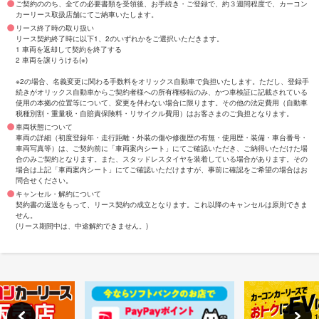
ご契約ののち、全ての必要書類を受領後、お手続き・ご登録で、約３週間程度で、カーコン
カーリース取扱店舗にてご納車いたします。
リース終了時の取り扱い
リース契約終了時に以下1、2のいずれかをご選択いただきます。
1 車両を返却して契約を終了する
2 車両を譲りうける(※)
※2の場合、名義変更に関わる手数料をオリックス自動車で負担いたします。ただし、登録手
続きがオリックス自動車からご契約者様への所有権移転のみ、かつ車検証に記載されている
使用の本拠の位置等について、変更を伴わない場合に限ります。その他の法定費用（自動車
税種別割・重量税・自賠責保険料・リサイクル費用）はお客さまのご負担となります。
車両状態について
車両の詳細（初度登録年・走行距離・外装の傷や修復歴の有無・使用歴・装備・車台番号・
車両写真等）は、ご契約前に「車両案内シート」にてご確認いただき、ご納得いただけた場
合のみご契約となります。また、スタッドレスタイヤを装着している場合があります。その
場合は上記「車両案内シート」にてご確認いただけますが、事前に確認をご希望の場合はお
問合せください。
キャンセル・解約について
契約書の返送をもって、リース契約の成立となります。これ以降のキャンセルは原則できま
せん。
(リース期間中は、中途解約できません。)