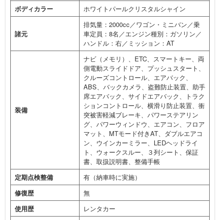
ボディカラー
ホワイトパールクリスタルシャイン
排気量：2000cc／ワゴン・ミニバン／乗
諸元
車定員：8名／エンジン種別：ガソリン／
ハンドル：右／ミッション：AT
ナビ（メモリ）、ETC、スマートキー、両
側電動スライドドア、プッシュスタート、
クルーズコントロール、エアバック、
ABS、バックカメラ、盗難防止装置、助手
席エアバック、サイドエアバック、トラク
ションコントロール、横滑り防止装置、衝
装備
突被害軽減ブレーキ、パワーステアリン
グ、パワーウィンドウ、エアコン、フロア
マット、MTモード付きAT、ダブルエアコ
ン、ウインカーミラー、LEDヘッドライ
ト、ウォークスルー、３列シート、保証
書、取扱説明書、整備手帳
定期点検整備
有（納車時に実施）
修復歴
無
使用歴
レンタカー