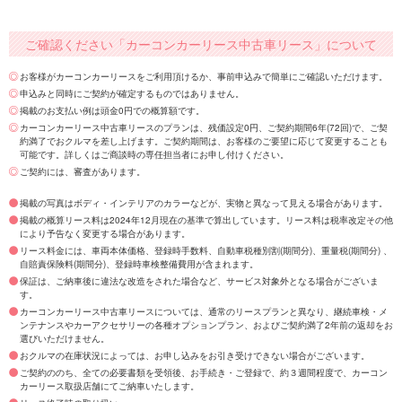
ご確認ください「カーコンカーリース中古車リース」について
お客様がカーコンカーリースをご利用頂けるか、事前申込みで簡単にご確認いただけます。
申込みと同時にご契約が確定するものではありません。
掲載のお支払い例は頭金0円での概算額です。
カーコンカーリース中古車リースのプランは、残価設定0円、ご契約期間6年(72回)で、ご契
約満了でおクルマを差し上げます。ご契約期間は、お客様のご要望に応じて変更することも
可能です。詳しくはご商談時の専任担当者にお申し付けください。
ご契約には、審査があります。
掲載の写真はボディ・インテリアのカラーなどが、実物と異なって見える場合があります。
掲載の概算リース料は2024年12月現在の基準で算出しています。リース料は税率改定その他
により予告なく変更する場合があります。
リース料金には、車両本体価格、登録時手数料、自動車税種別割(期間分)、重量税(期間分) 、
自賠責保険料(期間分)、登録時車検整備費用が含まれます。
保証は、ご納車後に違法な改造をされた場合など、サービス対象外となる場合がございま
す。
カーコンカーリース中古車リースについては、通常のリースプランと異なり、継続車検・メ
ンテナンスやカーアクセサリーの各種オプションプラン、およびご契約満了2年前の返却をお
選びいただけません。
おクルマの在庫状況によっては、お申し込みをお引き受けできない場合がございます。
ご契約ののち、全ての必要書類を受領後、お手続き・ご登録で、約３週間程度で、カーコン
カーリース取扱店舗にてご納車いたします。