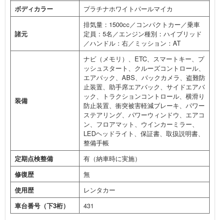
ボディカラー
プラチナホワイトパールマイカ
排気量：1500cc／コンパクトカー／乗車
諸元
定員：5名／エンジン種別：ハイブリッド
／ハンドル：右／ミッション：AT
ナビ（メモリ）、ETC、スマートキー、プ
ッシュスタート、クルーズコントロール、
エアバック、ABS、バックカメラ、盗難防
止装置、助手席エアバック、サイドエアバ
ック、トラクションコントロール、横滑り
装備
防止装置、衝突被害軽減ブレーキ、パワー
ステアリング、パワーウィンドウ、エアコ
ン、フロアマット、ウインカーミラー、
LEDヘッドライト、保証書、取扱説明書、
整備手帳
定期点検整備
有（納車時に実施）
修復歴
無
使用歴
レンタカー
車台番号（下3桁）
431