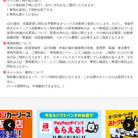
リース終了時の取り扱い
リース契約終了時に以下1、2のいずれかをご選択いただきます。
1 車両を返却して契約を終了する
2 車両を譲りうける(※)
※2の場合、名義変更に関わる手数料をオリックス自動車で負担いたします。ただし、登録手
続きがオリックス自動車からご契約者様への所有権移転のみ、かつ車検証に記載されている
使用の本拠の位置等について、変更を伴わない場合に限ります。その他の法定費用（自動車
税種別割・重量税・自賠責保険料・リサイクル費用）はお客さまのご負担となります。
車両状態について
車両の詳細（初度登録年・走行距離・外装の傷や修復歴の有無・使用歴・装備・車台番号・
車両写真等）は、ご契約前に「車両案内シート」にてご確認いただき、ご納得いただけた場
合のみご契約となります。また、スタッドレスタイヤを装着している場合があります。その
場合は上記「車両案内シート」にてご確認いただけますが、事前に確認をご希望の場合はお
問合せください。
キャンセル・解約について
契約書の返送をもって、リース契約の成立となります。これ以降のキャンセルは原則できま
せん。
(リース期間中は、中途解約できません。)