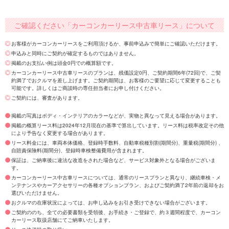
ご確認ください「カーコンカーリース中古車リース」について
お客様がカーコンカーリースをご利用頂けるか、事前申込みで簡単にご確認いただけます。
申込みと同時にご契約が確定するものではありません。
掲載のお支払い例は頭金0円での概算額です。
カーコンカーリース中古車リースのプランは、残価設定0円、ご契約期間6年(72回)で、ご契
約満了でおクルマを差し上げます。ご契約期間は、お客様のご要望に応じて変更することも
可能です。詳しくはご商談時の専任担当者にお申し付けください。
ご契約には、審査があります。
掲載の写真はボディ・インテリアのカラーなどが、実物と異なって見える場合があります。
掲載の概算リース料は2024年12月現在の基準で算出しています。リース料は税率改定その他
により予告なく変更する場合があります。
リース料金には、車両本体価格、登録時手数料、自動車税種別割(期間分)、重量税(期間分) 、
自賠責保険料(期間分)、登録時車検整備費用が含まれます。
保証は、ご納車後に違法な改造をされた場合など、サービス対象外となる場合がございま
す。
カーコンカーリース中古車リースについては、通常のリースプランと異なり、継続車検・メ
ンテナンスやカーアクセサリーの各種オプションプラン、およびご契約満了2年前の返却をお
選びいただけません。
おクルマの在庫状況によっては、お申し込みをお引き受けできない場合がございます。
ご契約ののち、全ての必要書類を受領後、お手続き・ご登録で、約３週間程度で、カーコン
カーリース取扱店舗にてご納車いたします。