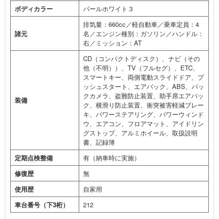
ボディカラー
パールホワイト３
排気量：660cc／軽自動車／乗車定員：4
諸元
名／エンジン種別：ガソリン／ハンドル：
右／ミッション：AT
CD（コンパクトディスク）、ナビ（その
他（不明））、TV（フルセグ）、ETC、
スマートキー、両側電動スライドドア、プ
ッシュスタート、エアバック、ABS、バッ
クカメラ、盗難防止装置、助手席エアバッ
装備
ク、横滑り防止装置、衝突被害軽減ブレー
キ、パワーステアリング、パワーウィンド
ウ、エアコン、フロアマット、アイドリン
グストップ、アルミホイール、取扱説明
書、記録簿
定期点検整備
有（納車時に実施）
修復歴
無
使用歴
自家用
車台番号（下3桁）
212