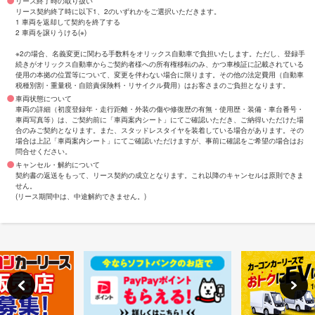
リース終了時の取り扱い
リース契約終了時に以下1、2のいずれかをご選択いただきます。
1 車両を返却して契約を終了する
2 車両を譲りうける(※)
※2の場合、名義変更に関わる手数料をオリックス自動車で負担いたします。ただし、登録手
続きがオリックス自動車からご契約者様への所有権移転のみ、かつ車検証に記載されている
使用の本拠の位置等について、変更を伴わない場合に限ります。その他の法定費用（自動車
税種別割・重量税・自賠責保険料・リサイクル費用）はお客さまのご負担となります。
車両状態について
車両の詳細（初度登録年・走行距離・外装の傷や修復歴の有無・使用歴・装備・車台番号・
車両写真等）は、ご契約前に「車両案内シート」にてご確認いただき、ご納得いただけた場
合のみご契約となります。また、スタッドレスタイヤを装着している場合があります。その
場合は上記「車両案内シート」にてご確認いただけますが、事前に確認をご希望の場合はお
問合せください。
キャンセル・解約について
契約書の返送をもって、リース契約の成立となります。これ以降のキャンセルは原則できま
せん。
(リース期間中は、中途解約できません。)