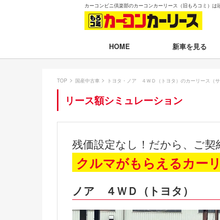
カーコンビニ倶楽部のカーコンカーリース（旧もろコミ）は
新車を見る
HOME
月々30,000円以下
TOP
国産中古車
トヨタ・ノア ４ＷＤ（トヨタ）のカーリース（サ
月々30,001～35,
リース額シミュレーション
月々35,001～40,
月々40,001～50,
残価設定なし！だから、ご契
月々50,001円以
クルマがもらえるカー
新車一覧から選ぶ
ノア ４ＷＤ（トヨタ）
即納車（最短14日
残価設定プラン