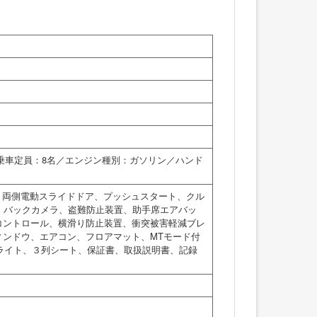
／乗車定員：8名／エンジン種別：ガソリン／ハンド
、両側電動スライドドア、プッシュスタート、クル
、バックカメラ、盗難防止装置、助手席エアバッ
コントロール、横滑り防止装置、衝突被害軽減ブレ
ィンドウ、エアコン、フロアマット、MTモード付
ドライト、３列シート、保証書、取扱説明書、記録