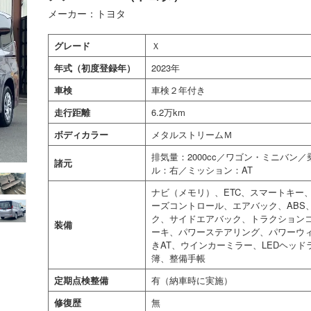
メーカー：トヨタ
グレード
Ｘ
年式（初度登録年）
2023年
車検
車検２年付き
走行距離
6.2万km
ボディカラー
メタルストリームＭ
排気量：2000cc／ワゴン・ミニバン
諸元
ル：右／ミッション：AT
ナビ（メモリ）、ETC、スマートキー
ーズコントロール、エアバック、ABS
ク、サイドエアバック、トラクション
装備
ーキ、パワーステアリング、パワーウ
きAT、ウインカーミラー、LEDヘッ
簿、整備手帳
定期点検整備
有（納車時に実施）
修復歴
無