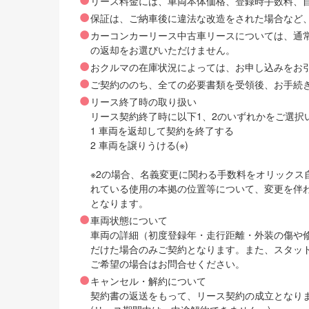
リース料金には、車両本体価格、登録時手数料、自動
保証は、ご納車後に違法な改造をされた場合など
カーコンカーリース中古車リースについては、通
の返却をお選びいただけません。
おクルマの在庫状況によっては、お申し込みをお
ご契約ののち、全ての必要書類を受領後、お手続
リース終了時の取り扱い
リース契約終了時に以下1、2のいずれかをご選択
1 車両を返却して契約を終了する
2 車両を譲りうける(※)
※2の場合、名義変更に関わる手数料をオリック
れている使用の本拠の位置等について、変更を伴
となります。
車両状態について
車両の詳細（初度登録年・走行距離・外装の傷や
だけた場合のみご契約となります。また、スタッ
ご希望の場合はお問合せください。
キャンセル・解約について
契約書の返送をもって、リース契約の成立となり