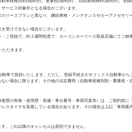
車税種別割(期間分)、重量税(期間分) 、自賠責保険料(期間分)、登
、サービス対象外となる場合がございます。
常のリースプランと異なり、継続車検・メンテナンスやカーアクセサリ
引き受けできない場合がございます。
き・ご登録で、約３週間程度で、カーコンカーリース取扱店舗にてご納
いただきます。
ス自動車で負担いたします。ただし、登録手続きがオリックス自動車から
わない場合に限ります。その他の法定費用（自動車税種別割・重量税・
修復歴の有無・使用歴・装備・車台番号・車両写真等）は、ご契約前に
ドレスタイヤを装着している場合があります。その場合は上記「車両案
ます。これ以降のキャンセルは原則できません。