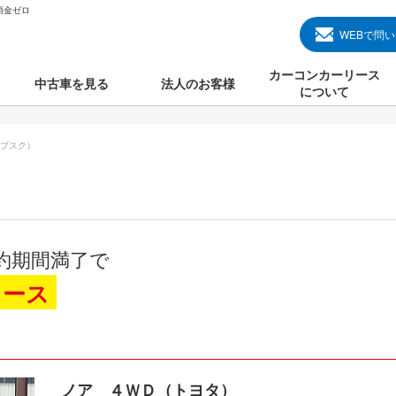
頭金ゼロ
WEBで問
カーコンカーリース
中古車を見る
法人のお客様
について
のクルマ見る
国産中古車
カーコンカーリースと
ブスク）
000円のクルマを見る
輸入中古車
初めての方のカーリー
000円のクルマを見る
プランについて
000円のクルマを見る
オプションについて
約期間満了で
上のクルマを見る
よくある質問
リース
で納車）
ノア ４ＷＤ（トヨタ）