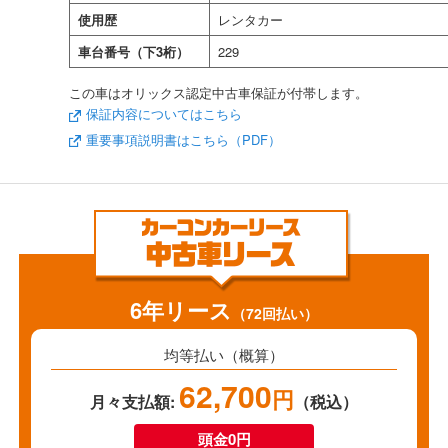
使用歴
レンタカー
車台番号（下3桁）
229
この車はオリックス認定中古車保証が付帯します。
保証内容についてはこちら
重要事項説明書はこちら（PDF）
6年リース
（72回払い）
均等払い（概算）
62,700
円
月々支払額:
（税込）
頭金0円