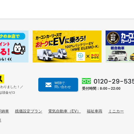
WEBで
変わりました！／
問い合わせ
受付時間：8:00～22:00
は頭金ゼロ
即納車
残価設定プラン
電気自動車（EV）
福祉車両
ミニカー
車