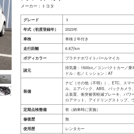
メーカー：トヨタ
グレード
Ｘ
年式（初度登録年）
2023年
車検
車検２年付き
走行距離
6.8万km
ボディカラー
プラチナホワイトパールマイカ
排気量：1500cc／コンパクトカー／
諸元
ドル：右／ミッション：AT
ナビ（その他（不明））、ETC、スマ
ル、エアバック、ABS、バックカメラ
装備
止装置、衝突被害軽減ブレーキ、パワ
ロアマット、アイドリングストップ、
定期点検整備
有（納車時に実施）
修復歴
無
使用歴
レンタカー