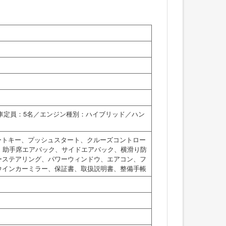
乗車定員：5名／エンジン種別：ハイブリッド／ハン
ートキー、プッシュスタート、クルーズコントロー
、助手席エアバック、サイドエアバック、横滑り防
ーステアリング、パワーウィンドウ、エアコン、フ
ウインカーミラー、保証書、取扱説明書、整備手帳