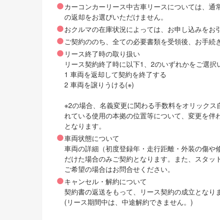
カーコンカーリース中古車リースについては、通
の返却をお選びいただけません。
おクルマの在庫状況によっては、お申し込みをお
ご契約ののち、全ての必要書類を受領後、お手続
リース終了時の取り扱い
リース契約終了時に以下1、2のいずれかをご選択
1 車両を返却して契約を終了する
2 車両を譲りうける(※)
※2の場合、名義変更に関わる手数料をオリック
れている使用の本拠の位置等について、変更を伴
となります。
車両状態について
車両の詳細（初度登録年・走行距離・外装の傷や
だけた場合のみご契約となります。また、スタッ
ご希望の場合はお問合せください。
キャンセル・解約について
契約書の返送をもって、リース契約の成立となり
(リース期間中は、中途解約できません。)