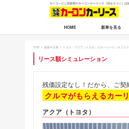
カーコンビニ倶楽部のカーコンカーリース（旧もろコミ）は
新車を見る
HOME
月々30,000円以下
TOP
国産中古車
トヨタ・アクア（トヨタ）のカーリース（サブスク
月々30,001～35,
リース額シミュレーション
月々35,001～40,
月々40,001～50,
残価設定なし！だから、ご契
月々50,001円以
クルマがもらえるカー
新車一覧から選ぶ
アクア（トヨタ）
即納車（最短14日
残価設定プラン