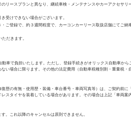
常のリースプランと異なり、継続車検・メンテナンスやカーアクセサリ
引き受けできない場合がございます。
き・ご登録で、約３週間程度で、カーコンカーリース取扱店舗にてご納
いただきます。
ス自動車で負担いたします。ただし、登録手続きがオリックス自動車から
わない場合に限ります。その他の法定費用（自動車税種別割・重量税・
修復歴の有無・使用歴・装備・車台番号・車両写真等）は、ご契約前に
ドレスタイヤを装着している場合があります。その場合は上記「車両案
ます。これ以降のキャンセルは原則できません。