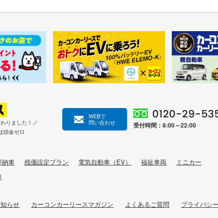
WEBで
変わりました！／
問い合わせ
受付時間：8:00～22:00
は頭金ゼロ
即納車
残価設定プラン
電気自動車（EV）
福祉車両
ミニカー
車
お知らせ
カーコンカーリースマガジン
よくあるご質問
プライバシ