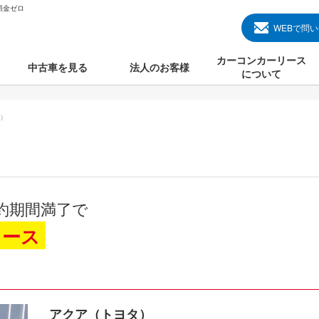
頭金ゼロ
WEBで問
カーコンカーリース
中古車を見る
法人のお客様
について
のクルマ見る
国産中古車
カーコンカーリースと
）
000円のクルマを見る
輸入中古車
初めての方のカーリー
000円のクルマを見る
プランについて
000円のクルマを見る
オプションについて
約期間満了で
上のクルマを見る
よくある質問
リース
で納車）
アクア（トヨタ）