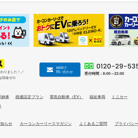
WEBで
変わりました！／
問い合わせ
受付時間：8:00～22:00
は頭金ゼロ
即納車
残価設定プラン
電気自動車（EV）
福祉車両
ミニカー
車
お知らせ
カーコンカーリースマガジン
よくあるご質問
プライバシ