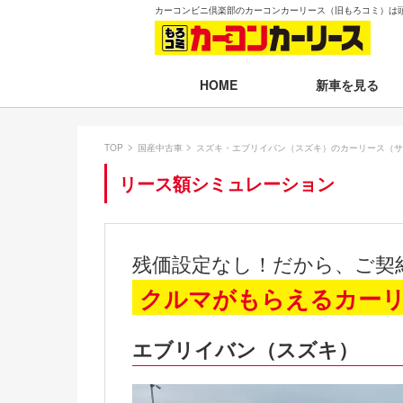
カーコンビニ倶楽部のカーコンカーリース（旧もろコミ）は
新車を見る
HOME
月々30,000円以下
TOP
国産中古車
スズキ・エブリイバン（スズキ）のカーリース（サ
月々30,001～35,
リース額シミュレーション
月々35,001～40,
月々40,001～50,
残価設定なし！だから、ご契
月々50,001円以
クルマがもらえるカー
新車一覧から選ぶ
エブリイバン（スズキ）
即納車（最短14日
残価設定プラン