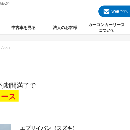
頭金ゼロ
WEBで問
カーコンカーリース
中古車を見る
法人のお客様
について
のクルマ見る
国産中古車
カーコンカーリースと
ブスク）
000円のクルマを見る
輸入中古車
初めての方のカーリー
000円のクルマを見る
プランについて
000円のクルマを見る
オプションについて
約期間満了で
上のクルマを見る
よくある質問
リース
で納車）
エブリイバン（スズキ）