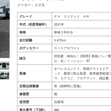
メーカー：スズキ
グレード
ＰＡ リミテッド ＨＲ
年式（初度登録年）
2021年
車検
車検２年付き
走行距離
3.4万km
ボディカラー
スペリアホワイト
排気量：660cc／【商用】軽箱バン
諸元
ル：右／ミッション：AT
キーレスエントリ、両側スライドドア、
装備
ック、横滑り防止装置、衝突被害軽減
ウ、エアコン、フロアマット、保証書
定期点検整備
有（納車時に実施）
修復歴
無
使用歴
自家用
車台番号（下3桁）
982