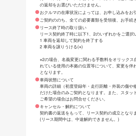
の返却をお選びいただけません。
おクルマの在庫状況によっては、お申し込みをお
ご契約ののち、全ての必要書類を受領後、お手続
リース終了時の取り扱い
リース契約終了時に以下1、2のいずれかをご選択
1 車両を返却して契約を終了する
2 車両を譲りうける(※)
※2の場合、名義変更に関わる手数料をオリック
れている使用の本拠の位置等について、変更を伴
となります。
車両状態について
車両の詳細（初度登録年・走行距離・外装の傷や
だけた場合のみご契約となります。また、スタッ
ご希望の場合はお問合せください。
キャンセル・解約について
契約書の返送をもって、リース契約の成立となり
(リース期間中は、中途解約できません。)