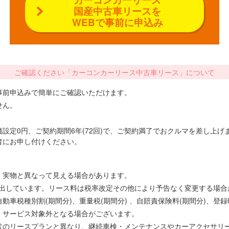
国産中古車リースを
WEBで事前に申込み
ご確認ください「カーコンカーリース中古車リース」について
事前申込みで簡単にご確認いただけます。
せん。
設定0円、ご契約期間6年(72回)で、ご契約満了でおクルマを差し上
者にお申し付けください。
、実物と異なって見える場合があります。
で算出しています。リース料は税率改定その他により予告なく変更する場
車税種別割(期間分)、重量税(期間分) 、自賠責保険料(期間分)、登
、サービス対象外となる場合がございます。
常のリースプランと異なり、継続車検・メンテナンスやカーアクセサリ