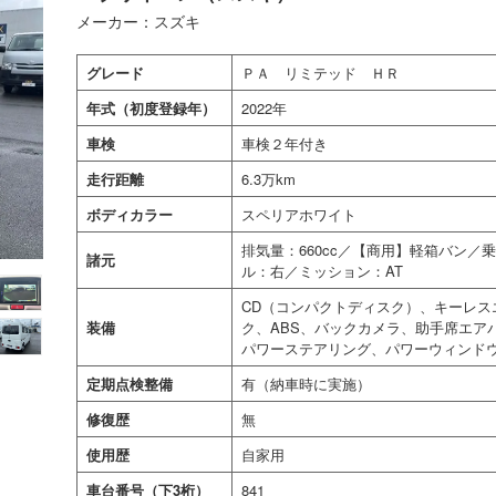
メーカー：スズキ
グレード
ＰＡ リミテッド ＨＲ
年式（初度登録年）
2022年
車検
車検２年付き
走行距離
6.3万km
ボディカラー
スペリアホワイト
排気量：660cc／【商用】軽箱バン
諸元
ル：右／ミッション：AT
CD（コンパクトディスク）、キーレス
装備
ク、ABS、バックカメラ、助手席エア
パワーステアリング、パワーウィンド
定期点検整備
有（納車時に実施）
修復歴
無
使用歴
自家用
車台番号（下3桁）
841