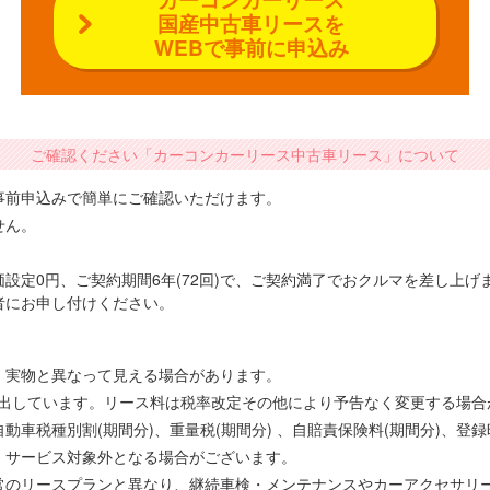
国産中古車リースを
WEBで事前に申込み
ご確認ください「カーコンカーリース中古車リース」について
事前申込みで簡単にご確認いただけます。
せん。
設定0円、ご契約期間6年(72回)で、ご契約満了でおクルマを差し上
者にお申し付けください。
、実物と異なって見える場合があります。
で算出しています。リース料は税率改定その他により予告なく変更する場
車税種別割(期間分)、重量税(期間分) 、自賠責保険料(期間分)、登
、サービス対象外となる場合がございます。
常のリースプランと異なり、継続車検・メンテナンスやカーアクセサリ