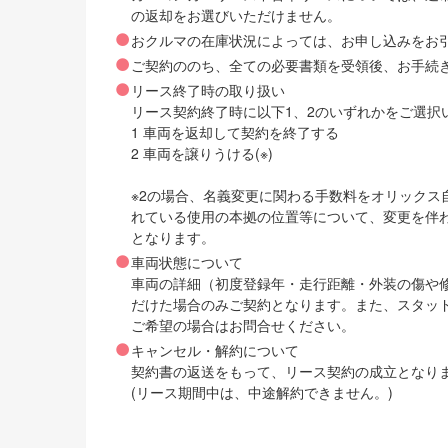
の返却をお選びいただけません。
おクルマの在庫状況によっては、お申し込みをお
ご契約ののち、全ての必要書類を受領後、お手続
リース終了時の取り扱い
リース契約終了時に以下1、2のいずれかをご選択
1 車両を返却して契約を終了する
2 車両を譲りうける(※)
※2の場合、名義変更に関わる手数料をオリック
れている使用の本拠の位置等について、変更を伴
となります。
車両状態について
車両の詳細（初度登録年・走行距離・外装の傷や
だけた場合のみご契約となります。また、スタッ
ご希望の場合はお問合せください。
キャンセル・解約について
契約書の返送をもって、リース契約の成立となり
(リース期間中は、中途解約できません。)