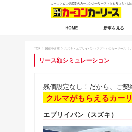
カーコンビニ倶楽部のカーコンカーリース（旧もろコミ）は
新車を見る
HOME
月々30,000円以下
TOP
国産中古車
スズキ・エブリイバン（スズキ）のカーリース（サ
月々30,001～35,
リース額シミュレーション
月々35,001～40,
月々40,001～50,
残価設定なし！だから、ご契
月々50,001円以
クルマがもらえるカー
新車一覧から選ぶ
エブリイバン（スズキ）
即納車（最短14日
残価設定プラン