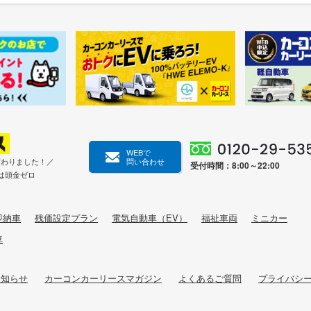
WEBで
変わりました！／
問い合わせ
受付時間：8:00～22:00
は頭金ゼロ
即納車
残価設定プラン
電気自動車（EV）
福祉車両
ミニカー
車
お知らせ
カーコンカーリースマガジン
よくあるご質問
プライバシ