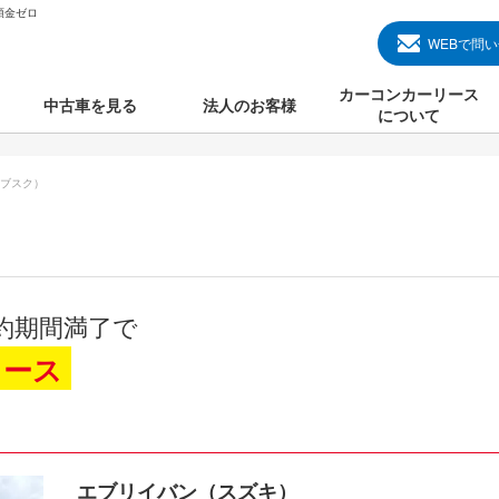
頭金ゼロ
WEBで問
カーコンカーリース
中古車を見る
法人のお客様
について
のクルマ見る
国産中古車
カーコンカーリースと
ブスク）
000円のクルマを見る
輸入中古車
初めての方のカーリー
000円のクルマを見る
プランについて
000円のクルマを見る
オプションについて
約期間満了で
上のクルマを見る
よくある質問
リース
で納車）
エブリイバン（スズキ）