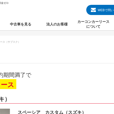
頭金ゼロ
WEBで問
カーコンカーリース
中古車を見る
法人のお客様
について
のクルマ見る
国産中古車
カーコンカーリースと
ース（サブスク）
000円のクルマを見る
輸入中古車
初めての方のカーリー
000円のクルマを見る
プランについて
000円のクルマを見る
オプションについて
約期間満了で
上のクルマを見る
よくある質問
リース
キ）
で納車）
スペーシア カスタム（スズキ）