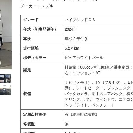
メーカー：スズキ
グレード
ハイブリッドＧＳ
年式（初度登録年）
2024年
車検
車検２年付き
走行距離
5.2万km
ボディカラー
ピュアホワイトパール
排気量：660cc／軽自動車／乗車定
諸元
右／ミッション：AT
ナビ（メモリ）、TV（フルセグ）、E
動）、シートヒーター、プッシュスター
装備
バックカメラ、助手席エアバック、横
アリング、パワーウィンドウ、エアコン
ヘッドライト、ベンチシート
定期点検整備
有（納車時に実施）
修復歴
無