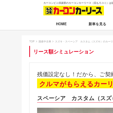
カーコンビニ倶楽部のカーコンカーリース（旧もろコミ）は
新車を見る
HOME
月々30,000円以下
TOP
国産中古車
スズキ・スペーシア カスタム（スズキ）のカーリ
月々30,001～35,
リース額シミュレーション
月々35,001～40,
月々40,001～50,
残価設定なし！だから、ご契
月々50,001円以
クルマがもらえるカー
新車一覧から選ぶ
スペーシア カスタム（スズ
即納車（最短14日
残価設定プラン