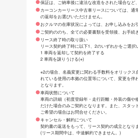
保証は、ご納車後に違法な改造をされた場合など
カーコンカーリース中古車リースについては、通
の返却をお選びいただけません。
おクルマの在庫状況によっては、お申し込みをお
ご契約ののち、全ての必要書類を受領後、お手続
リース終了時の取り扱い
リース契約終了時に以下1、2のいずれかをご選択
1 車両を返却して契約を終了する
2 車両を譲りうける(※)
※2の場合、名義変更に関わる手数料をオリック
れている使用の本拠の位置等について、変更を伴
となります。
車両状態について
車両の詳細（初度登録年・走行距離・外装の傷や
だけた場合のみご契約となります。また、スタッ
ご希望の場合はお問合せください。
キャンセル・解約について
契約書の返送をもって、リース契約の成立となり
(リース期間中は、中途解約できません。)