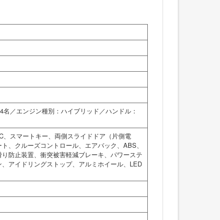
員：4名／エンジン種別：ハイブリッド／ハンドル：
TC、スマートキー、両側スライドドア（片側電
ト、クルーズコントロール、エアバック、ABS、
滑り防止装置、衝突被害軽減ブレーキ、パワーステ
、アイドリングストップ、アルミホイール、LED