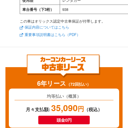
使用歴
レンタカー
車台番号（下3桁）
938
この車はオリックス認定中古車保証が付帯します。
保証内容についてはこちら
重要事項説明書はこちら（PDF）
6年リース
（72回払い）
均等払い（概算）
35,090
円
月々支払額:
（税込）
頭金0円