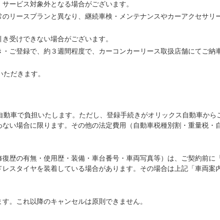
、サービス対象外となる場合がございます。
常のリースプランと異なり、継続車検・メンテナンスやカーアクセサリ
引き受けできない場合がございます。
き・ご登録で、約３週間程度で、カーコンカーリース取扱店舗にてご納
いただきます。
ス自動車で負担いたします。ただし、登録手続きがオリックス自動車から
わない場合に限ります。その他の法定費用（自動車税種別割・重量税・
修復歴の有無・使用歴・装備・車台番号・車両写真等）は、ご契約前に
ドレスタイヤを装着している場合があります。その場合は上記「車両案
ます。これ以降のキャンセルは原則できません。