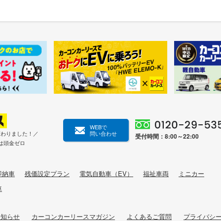
WEBで
変わりました！／
問い合わせ
受付時間：8:00～22:00
は頭金ゼロ
即納車
残価設定プラン
電気自動車（EV）
福祉車両
ミニカー
車
お知らせ
カーコンカーリースマガジン
よくあるご質問
プライバシ