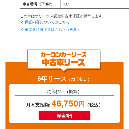
車台番号（下3桁）
407
この車はオリックス認定中古車保証が付帯します。
保証内容についてはこちら
重要事項説明書はこちら（PDF）
6年リース
（72回払い）
均等払い（概算）
46,750
円
月々支払額:
（税込）
頭金0円