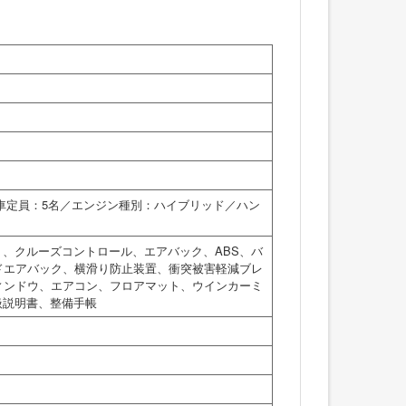
乗車定員：5名／エンジン種別：ハイブリッド／ハン
ト、クルーズコントロール、エアバック、ABS、バ
ドエアバック、横滑り防止装置、衝突被害軽減ブレ
ィンドウ、エアコン、フロアマット、ウインカーミ
扱説明書、整備手帳