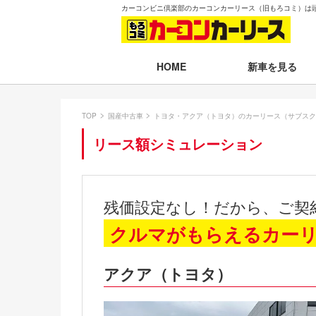
カーコンビニ倶楽部のカーコンカーリース（旧もろコミ）は
新車を見る
HOME
月々30,000円以下
TOP
国産中古車
トヨタ・アクア（トヨタ）のカーリース（サブスク
月々30,001～35,
リース額シミュレーション
月々35,001～40,
月々40,001～50,
残価設定なし！だから、ご契
月々50,001円以
クルマがもらえるカー
新車一覧から選ぶ
アクア（トヨタ）
即納車（最短14日
残価設定プラン