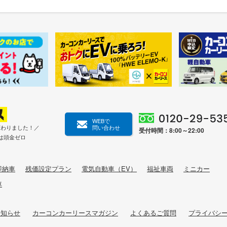
WEBで
変わりました！／
問い合わせ
受付時間：8:00～22:00
は頭金ゼロ
即納車
残価設定プラン
電気自動車（EV）
福祉車両
ミニカー
車
お知らせ
カーコンカーリースマガジン
よくあるご質問
プライバシ