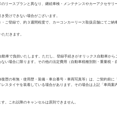
常のリースプランと異なり、継続車検・メンテナンスやカーアクセサリ
引き受けできない場合がございます。
き・ご登録で、約３週間程度で、カーコンカーリース取扱店舗にてご納
いただきます。
ス自動車で負担いたします。ただし、登録手続きがオリックス自動車から
わない場合に限ります。その他の法定費用（自動車税種別割・重量税・
修復歴の有無・使用歴・装備・車台番号・車両写真等）は、ご契約前に
ドレスタイヤを装着している場合があります。その場合は上記「車両案
ます。これ以降のキャンセルは原則できません。