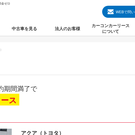
頭金ゼロ
WEBで問
カーコンカーリース
中古車を見る
法人のお客様
について
のクルマ見る
国産中古車
カーコンカーリースと
）
000円のクルマを見る
輸入中古車
初めての方のカーリー
000円のクルマを見る
プランについて
000円のクルマを見る
オプションについて
約期間満了で
上のクルマを見る
よくある質問
リース
で納車）
アクア（トヨタ）