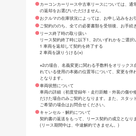
カーコンカーリース中古車リースについては、通
の返却をお選びいただけません。
おクルマの在庫状況によっては、お申し込みをお
ご契約ののち、全ての必要書類を受領後、お手続
リース終了時の取り扱い
リース契約終了時に以下1、2のいずれかをご選択
1 車両を返却して契約を終了する
2 車両を譲りうける(※)
※2の場合、名義変更に関わる手数料をオリック
れている使用の本拠の位置等について、変更を伴
となります。
車両状態について
車両の詳細（初度登録年・走行距離・外装の傷や
だけた場合のみご契約となります。また、スタッ
ご希望の場合はお問合せください。
キャンセル・解約について
契約書の返送をもって、リース契約の成立となり
(リース期間中は、中途解約できません。)