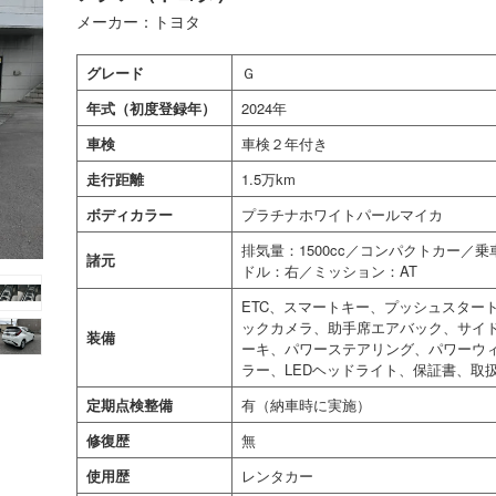
メーカー：トヨタ
グレード
Ｇ
年式（初度登録年）
2024年
車検
車検２年付き
走行距離
1.5万km
ボディカラー
プラチナホワイトパールマイカ
排気量：1500cc／コンパクトカー／
諸元
ドル：右／ミッション：AT
ETC、スマートキー、プッシュスター
ックカメラ、助手席エアバック、サイ
装備
ーキ、パワーステアリング、パワーウ
ラー、LEDヘッドライト、保証書、取
定期点検整備
有（納車時に実施）
修復歴
無
使用歴
レンタカー