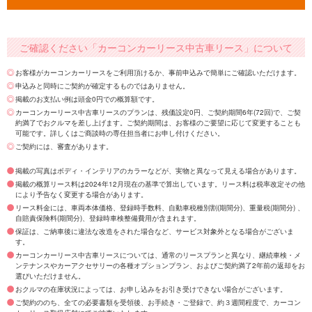
ご確認ください「カーコンカーリース中古車リース」について
お客様がカーコンカーリースをご利用頂けるか、事前申込みで簡単にご確認いただけます。
申込みと同時にご契約が確定するものではありません。
掲載のお支払い例は頭金0円での概算額です。
カーコンカーリース中古車リースのプランは、残価設定0円、ご契約期間6年(72回)で、ご契
約満了でおクルマを差し上げます。ご契約期間は、お客様のご要望に応じて変更することも
可能です。詳しくはご商談時の専任担当者にお申し付けください。
ご契約には、審査があります。
掲載の写真はボディ・インテリアのカラーなどが、実物と異なって見える場合があります。
掲載の概算リース料は2024年12月現在の基準で算出しています。リース料は税率改定その他
により予告なく変更する場合があります。
リース料金には、車両本体価格、登録時手数料、自動車税種別割(期間分)、重量税(期間分) 、
自賠責保険料(期間分)、登録時車検整備費用が含まれます。
保証は、ご納車後に違法な改造をされた場合など、サービス対象外となる場合がございま
す。
カーコンカーリース中古車リースについては、通常のリースプランと異なり、継続車検・メ
ンテナンスやカーアクセサリーの各種オプションプラン、およびご契約満了2年前の返却をお
選びいただけません。
おクルマの在庫状況によっては、お申し込みをお引き受けできない場合がございます。
ご契約ののち、全ての必要書類を受領後、お手続き・ご登録で、約３週間程度で、カーコン