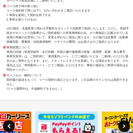
カーリース取扱店舗にてご納車いたします。
リース終了時の取り扱い
リース契約終了時に以下1、2のいずれかをご選択いただきます。
1 車両を返却して契約を終了する
2 車両を譲りうける(※)
※2の場合、名義変更に関わる手数料をオリックス自動車で負担いたします。ただし、登録手
続きがオリックス自動車からご契約者様への所有権移転のみ、かつ車検証に記載されている
使用の本拠の位置等について、変更を伴わない場合に限ります。その他の法定費用（自動車
税種別割・重量税・自賠責保険料・リサイクル費用）はお客さまのご負担となります。
車両状態について
車両の詳細（初度登録年・走行距離・外装の傷や修復歴の有無・使用歴・装備・車台番号・
車両写真等）は、ご契約前に「車両案内シート」にてご確認いただき、ご納得いただけた場
合のみご契約となります。また、スタッドレスタイヤを装着している場合があります。その
場合は上記「車両案内シート」にてご確認いただけますが、事前に確認をご希望の場合はお
問合せください。
キャンセル・解約について
契約書の返送をもって、リース契約の成立となります。これ以降のキャンセルは原則できま
せん。
(リース期間中は、中途解約できません。)