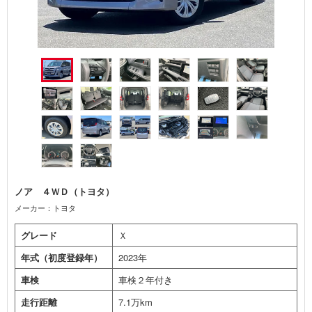
ノア ４ＷＤ（トヨタ）
メーカー：トヨタ
グレード
Ｘ
年式（初度登録年）
2023年
車検
車検２年付き
走行距離
7.1万km