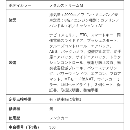
ボディカラー
メタルストリームＭ
排気量：2000cc／ワゴン・ミニバン／乗
諸元
車定員：8名／エンジン種別：ガソリン／
ハンドル：右／ミッション：AT
ナビ（メモリ）、ETC、スマートキー、両
側電動スライドドア、プッシュスタート、
クルーズコントロール、エアバック、
ABS、バックカメラ、盗難防止装置、助手
席エアバック、サイドエアバック、トラク
装備
ションコントロール、横滑り防止装置、衝
突被害軽減ブレーキ、パワーステアリン
グ、パワーウィンドウ、エアコン、フロア
マット、MTモード付きAT、ウインカーミ
ラー、LEDヘッドライト、３列シート、保
証書、取扱説明書、整備手帳
定期点検整備
有（納車時に実施）
修復歴
無
使用歴
レンタカー
車台番号（下3桁）
350