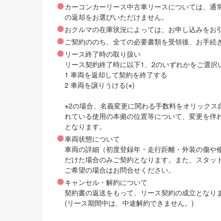
カーコンカーリース中古車リースについては、通
の返却をお選びいただけません。
おクルマの在庫状況によっては、お申し込みをお
ご契約ののち、全ての必要書類を受領後、お手続
リース終了時の取り扱い
リース契約終了時に以下1、2のいずれかをご選択
1 車両を返却して契約を終了する
2 車両を譲りうける(※)
※2の場合、名義変更に関わる手数料をオリック
れている使用の本拠の位置等について、変更を伴
となります。
車両状態について
車両の詳細（初度登録年・走行距離・外装の傷や
だけた場合のみご契約となります。また、スタッ
ご希望の場合はお問合せください。
キャンセル・解約について
契約書の返送をもって、リース契約の成立となり
(リース期間中は、中途解約できません。)