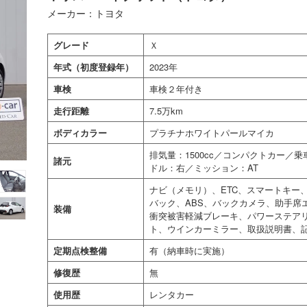
メーカー：トヨタ
グレード
Ｘ
年式（初度登録年）
2023年
車検
車検２年付き
走行距離
7.5万km
ボディカラー
プラチナホワイトパールマイカ
排気量：1500cc／コンパクトカー／
諸元
ドル：右／ミッション：AT
ナビ（メモリ）、ETC、スマートキー
バック、ABS、バックカメラ、助手席
装備
衝突被害軽減ブレーキ、パワーステア
ト、ウインカーミラー、取扱説明書、
定期点検整備
有（納車時に実施）
修復歴
無
使用歴
レンタカー