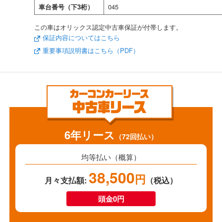
車台番号（下3桁）
045
この車はオリックス認定中古車保証が付帯します。
保証内容についてはこちら
重要事項説明書はこちら（PDF）
6年リース
（72回払い）
均等払い（概算）
38,500
円
月々支払額:
（税込）
頭金0円