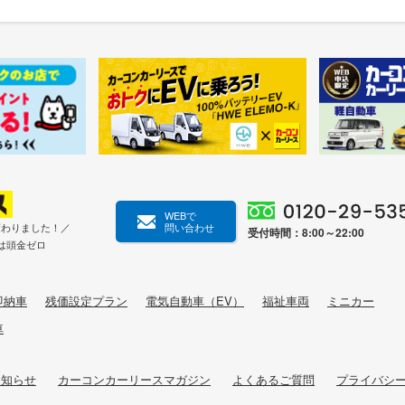
WEBで
変わりました！／
問い合わせ
受付時間：8:00～22:00
は頭金ゼロ
即納車
残価設定プラン
電気自動車（EV）
福祉車両
ミニカー
車
お知らせ
カーコンカーリースマガジン
よくあるご質問
プライバシ