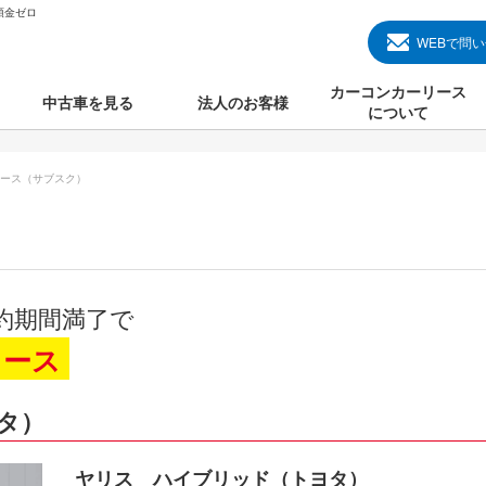
頭金ゼロ
WEBで問
カーコンカーリース
中古車を見る
法人のお客様
について
のクルマ見る
国産中古車
カーコンカーリースと
ース（サブスク）
000円のクルマを見る
輸入中古車
初めての方のカーリー
000円のクルマを見る
プランについて
000円のクルマを見る
オプションについて
約期間満了で
上のクルマを見る
よくある質問
リース
タ）
で納車）
ヤリス ハイブリッド（トヨタ）