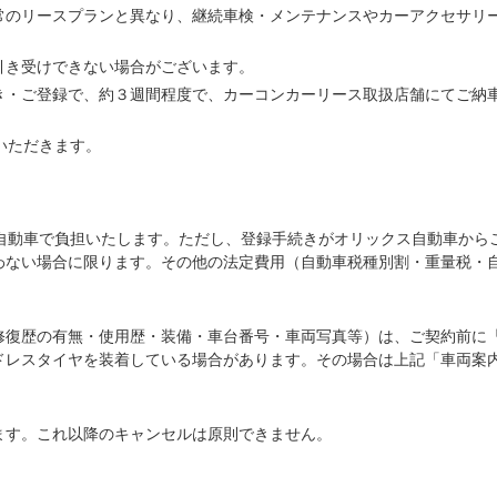
常のリースプランと異なり、継続車検・メンテナンスやカーアクセサリ
引き受けできない場合がございます。
き・ご登録で、約３週間程度で、カーコンカーリース取扱店舗にてご納
いただきます。
ス自動車で負担いたします。ただし、登録手続きがオリックス自動車から
わない場合に限ります。その他の法定費用（自動車税種別割・重量税・
修復歴の有無・使用歴・装備・車台番号・車両写真等）は、ご契約前に
ドレスタイヤを装着している場合があります。その場合は上記「車両案
ます。これ以降のキャンセルは原則できません。