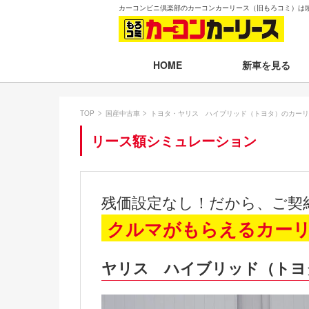
カーコンビニ倶楽部のカーコンカーリース（旧もろコミ）は
新車を見る
HOME
月々30,000円以下
TOP
国産中古車
トヨタ・ヤリス ハイブリッド（トヨタ）のカーリ
月々30,001～35,
リース額シミュレーション
月々35,001～40,
月々40,001～50,
残価設定なし！だから、ご契
月々50,001円以
クルマがもらえるカー
新車一覧から選ぶ
ヤリス ハイブリッド（トヨ
即納車（最短14日
残価設定プラン