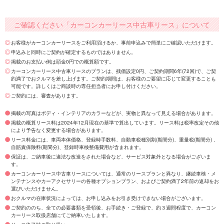
ご確認ください「カーコンカーリース中古車リース」について
お客様がカーコンカーリースをご利用頂けるか、事前申込みで簡単にご確認いただけます。
申込みと同時にご契約が確定するものではありません。
掲載のお支払い例は頭金0円での概算額です。
カーコンカーリース中古車リースのプランは、残価設定0円、ご契約期間6年(72回)で、ご契
約満了でおクルマを差し上げます。ご契約期間は、お客様のご要望に応じて変更することも
可能です。詳しくはご商談時の専任担当者にお申し付けください。
ご契約には、審査があります。
掲載の写真はボディ・インテリアのカラーなどが、実物と異なって見える場合があります。
掲載の概算リース料は2024年12月現在の基準で算出しています。リース料は税率改定その他
により予告なく変更する場合があります。
リース料金には、車両本体価格、登録時手数料、自動車税種別割(期間分)、重量税(期間分) 、
自賠責保険料(期間分)、登録時車検整備費用が含まれます。
保証は、ご納車後に違法な改造をされた場合など、サービス対象外となる場合がございま
す。
カーコンカーリース中古車リースについては、通常のリースプランと異なり、継続車検・メ
ンテナンスやカーアクセサリーの各種オプションプラン、およびご契約満了2年前の返却をお
選びいただけません。
おクルマの在庫状況によっては、お申し込みをお引き受けできない場合がございます。
ご契約ののち、全ての必要書類を受領後、お手続き・ご登録で、約３週間程度で、カーコン
カーリース取扱店舗にてご納車いたします。