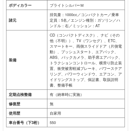
ボディカラー
ブライトシルバーＭ
排気量：1000cc／コンパクトカー／乗車
諸元
定員：5名／エンジン種別：ガソリン／ハ
ンドル：右／ミッション：AT
CD（コンパクトディスク）、ナビ（その
他（不明））、TV（ワンセグ）、ETC、
スマートキー、両側スライドドア（片側電
動）、プッシュスタート、エアバック、
ABS、バックカメラ、助手席エアバック、
装備
トラクションコントロール、横滑り防止装
置、衝突被害軽減ブレーキ、パワーステア
リング、パワーウィンドウ、エアコン、ア
イドリングストップ、保証書、取扱説明
書、整備手帳
定期点検整備
有（納車時に実施）
修復歴
無
使用歴
自家用
車台番号（下3桁）
550