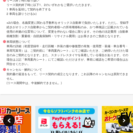
リース終了時の取り扱い
リース契約終了時に以下1、2のいずれかをご選択いただきます。
1 車両を返却して契約を終了する
2 車両を譲りうける(※)
※2の場合、名義変更に関わる手数料をオリックス自動車で負担いたします。ただし、登録手
続きがオリックス自動車からご契約者様への所有権移転のみ、かつ車検証に記載されている
使用の本拠の位置等について、変更を伴わない場合に限ります。その他の法定費用（自動車
税種別割・重量税・自賠責保険料・リサイクル費用）はお客さまのご負担となります。
車両状態について
車両の詳細（初度登録年・走行距離・外装の傷や修復歴の有無・使用歴・装備・車台番号・
車両写真等）は、ご契約前に「車両案内シート」にてご確認いただき、ご納得いただけた場
合のみご契約となります。また、スタッドレスタイヤを装着している場合があります。その
場合は上記「車両案内シート」にてご確認いただけますが、事前に確認をご希望の場合はお
問合せください。
キャンセル・解約について
契約書の返送をもって、リース契約の成立となります。これ以降のキャンセルは原則できま
せん。
(リース期間中は、中途解約できません。)