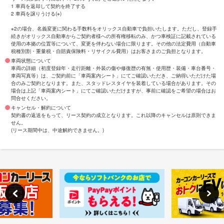
1 車両を返却して契約を終了する
2 車両を譲りうける(※)
※2の場合、名義変更に関わる手数料をオリックス自動車で負担いたします。ただし、登録手
続きがオリックス自動車からご契約者様への所有権移転のみ、かつ車検証に記載されている
使用の本拠の位置等について、変更を伴わない場合に限ります。その他の法定費用（自動車
税種別割・重量税・自賠責保険料・リサイクル費用）はお客さまのご負担となります。
車両状態について
車両の詳細（初度登録年・走行距離・外装の傷や修復歴の有無・使用歴・装備・車台番号・
車両写真等）は、ご契約前に「車両案内シート」にてご確認いただき、ご納得いただけた場
合のみご契約となります。また、スタッドレスタイヤを装着している場合があります。その
場合は上記「車両案内シート」にてご確認いただけますが、事前に確認をご希望の場合はお
問合せください。
キャンセル・解約について
契約書の返送をもって、リース契約の成立となります。これ以降のキャンセルは原則できま
せん。
(リース期間中は、中途解約できません。)