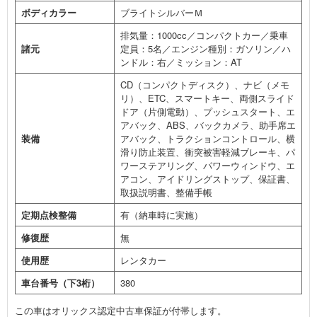
ボディカラー
ブライトシルバーＭ
排気量：1000cc／コンパクトカー／乗車
諸元
定員：5名／エンジン種別：ガソリン／ハ
ンドル：右／ミッション：AT
CD（コンパクトディスク）、ナビ（メモ
リ）、ETC、スマートキー、両側スライド
ドア（片側電動）、プッシュスタート、エ
アバック、ABS、バックカメラ、助手席エ
装備
アバック、トラクションコントロール、横
滑り防止装置、衝突被害軽減ブレーキ、パ
ワーステアリング、パワーウィンドウ、エ
アコン、アイドリングストップ、保証書、
取扱説明書、整備手帳
定期点検整備
有（納車時に実施）
修復歴
無
使用歴
レンタカー
車台番号（下3桁）
380
この車はオリックス認定中古車保証が付帯します。