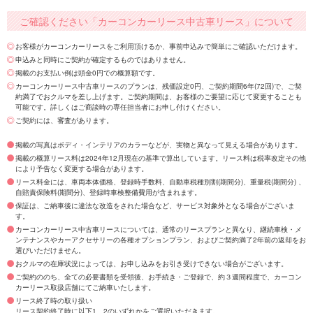
ご確認ください「カーコンカーリース中古車リース」について
お客様がカーコンカーリースをご利用頂けるか、事前申込みで簡単にご確認いただけます。
申込みと同時にご契約が確定するものではありません。
掲載のお支払い例は頭金0円での概算額です。
カーコンカーリース中古車リースのプランは、残価設定0円、ご契約期間6年(72回)で、ご契
約満了でおクルマを差し上げます。ご契約期間は、お客様のご要望に応じて変更することも
可能です。詳しくはご商談時の専任担当者にお申し付けください。
ご契約には、審査があります。
掲載の写真はボディ・インテリアのカラーなどが、実物と異なって見える場合があります。
掲載の概算リース料は2024年12月現在の基準で算出しています。リース料は税率改定その他
により予告なく変更する場合があります。
リース料金には、車両本体価格、登録時手数料、自動車税種別割(期間分)、重量税(期間分) 、
自賠責保険料(期間分)、登録時車検整備費用が含まれます。
保証は、ご納車後に違法な改造をされた場合など、サービス対象外となる場合がございま
す。
カーコンカーリース中古車リースについては、通常のリースプランと異なり、継続車検・メ
ンテナンスやカーアクセサリーの各種オプションプラン、およびご契約満了2年前の返却をお
選びいただけません。
おクルマの在庫状況によっては、お申し込みをお引き受けできない場合がございます。
ご契約ののち、全ての必要書類を受領後、お手続き・ご登録で、約３週間程度で、カーコン
カーリース取扱店舗にてご納車いたします。
リース終了時の取り扱い
リース契約終了時に以下1、2のいずれかをご選択いただきます。