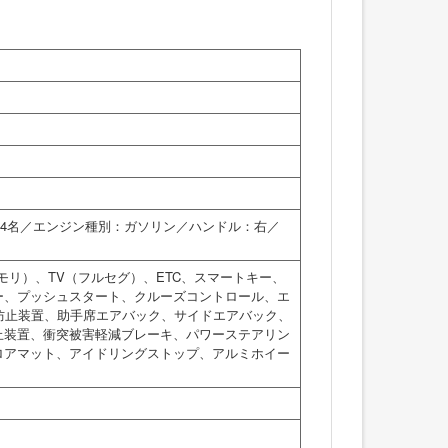
員：4名／エンジン種別：ガソリン／ハンドル：右／
モリ）、TV（フルセグ）、ETC、スマートキー、
ー、プッシュスタート、クルーズコントロール、エ
防止装置、助手席エアバック、サイドエアバック、
止装置、衝突被害軽減ブレーキ、パワーステアリン
ロアマット、アイドリングストップ、アルミホイー