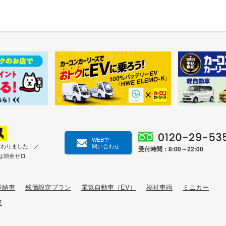
WEBで
変わりました！／
問い合わせ
受付時間：8:00～22:00
は頭金ゼロ
即納車
残価設定プラン
電気自動車（EV）
福祉車両
ミニカー
車