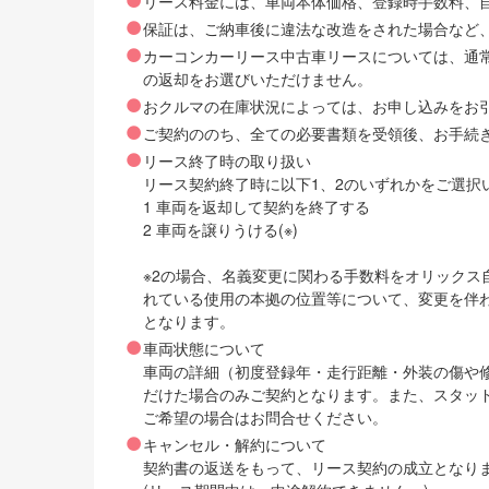
リース料金には、車両本体価格、登録時手数料、自動
保証は、ご納車後に違法な改造をされた場合など
カーコンカーリース中古車リースについては、通
の返却をお選びいただけません。
おクルマの在庫状況によっては、お申し込みをお
ご契約ののち、全ての必要書類を受領後、お手続
リース終了時の取り扱い
リース契約終了時に以下1、2のいずれかをご選択
1 車両を返却して契約を終了する
2 車両を譲りうける(※)
※2の場合、名義変更に関わる手数料をオリック
れている使用の本拠の位置等について、変更を伴
となります。
車両状態について
車両の詳細（初度登録年・走行距離・外装の傷や
だけた場合のみご契約となります。また、スタッ
ご希望の場合はお問合せください。
キャンセル・解約について
契約書の返送をもって、リース契約の成立となり