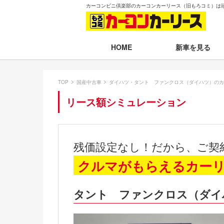
カーコンビニ倶楽部のカーコンカーリース（旧もろコミ）は
新車を見る
HOME
月々30,000円以下
TOP
国産中古車
ダイハツ・タント ファンクロス（ダイハツ）のカ
月々30,001～35,
リース額シミュレーション
月々35,001～40,
月々40,001～50,
残価設定なし！だから、ご契
月々50,001円以
クルマがもらえるカー
新車一覧から選ぶ
タント ファンクロス（ダイ
即納車（最短14日
残価設定プラン