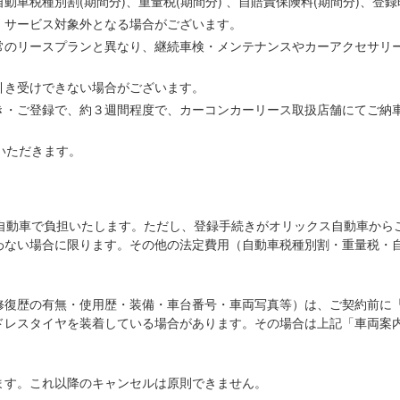
車税種別割(期間分)、重量税(期間分) 、自賠責保険料(期間分)、登
、サービス対象外となる場合がございます。
常のリースプランと異なり、継続車検・メンテナンスやカーアクセサリ
引き受けできない場合がございます。
き・ご登録で、約３週間程度で、カーコンカーリース取扱店舗にてご納
いただきます。
ス自動車で負担いたします。ただし、登録手続きがオリックス自動車から
わない場合に限ります。その他の法定費用（自動車税種別割・重量税・
修復歴の有無・使用歴・装備・車台番号・車両写真等）は、ご契約前に
ドレスタイヤを装着している場合があります。その場合は上記「車両案
ます。これ以降のキャンセルは原則できません。