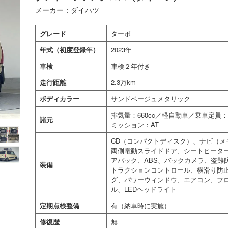
メーカー：ダイハツ
グレード
ターボ
年式（初度登録年）
2023年
車検
車検２年付き
走行距離
2.3万km
ボディカラー
サンドベージュメタリック
排気量：660cc／軽自動車／乗車定
諸元
ミッション：AT
CD（コンパクトディスク）、ナビ（メ
両側電動スライドドア、シートヒータ
アバック、ABS、バックカメラ、盗難
装備
トラクションコントロール、横滑り防
グ、パワーウィンドウ、エアコン、フ
ル、LEDヘッドライト
定期点検整備
有（納車時に実施）
修復歴
無