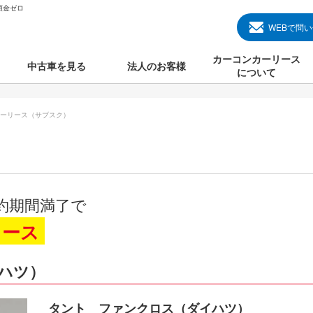
頭金ゼロ
WEBで問
カーコンカーリース
中古車を見る
法人のお客様
について
のクルマ見る
国産中古車
カーコンカーリースと
ーリース（サブスク）
000円のクルマを見る
輸入中古車
初めての方のカーリー
000円のクルマを見る
プランについて
000円のクルマを見る
オプションについて
約期間満了で
上のクルマを見る
よくある質問
リース
ハツ）
で納車）
タント ファンクロス（ダイハツ）