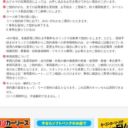
おクルマの在庫状況によっては、お申し込みをお引き受けできない場合がございます。
ご契約ののち、全ての必要書類を受領後、お手続き・ご登録で、約３週間程度で、カーコン
カーリース取扱店舗にてご納車いたします。
リース終了時の取り扱い
リース契約終了時に以下1、2のいずれかをご選択いただきます。
1 車両を返却して契約を終了する
2 車両を譲りうける(※)
※2の場合、名義変更に関わる手数料をオリックス自動車で負担いたします。ただし、登録手
続きがオリックス自動車からご契約者様への所有権移転のみ、かつ車検証に記載されている
使用の本拠の位置等について、変更を伴わない場合に限ります。その他の法定費用（自動車
税種別割・重量税・自賠責保険料・リサイクル費用）はお客さまのご負担となります。
車両状態について
車両の詳細（初度登録年・走行距離・外装の傷や修復歴の有無・使用歴・装備・車台番号・
車両写真等）は、ご契約前に「車両案内シート」にてご確認いただき、ご納得いただけた場
合のみご契約となります。また、スタッドレスタイヤを装着している場合があります。その
場合は上記「車両案内シート」にてご確認いただけますが、事前に確認をご希望の場合はお
問合せください。
キャンセル・解約について
契約書の返送をもって、リース契約の成立となります。これ以降のキャンセルは原則できま
せん。
(リース期間中は、中途解約できません。)