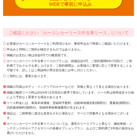
WEBで事前に申込み
ご確認ください「カーコンカーリース中古車リース」について
お客様がカーコンカーリースをご利用頂けるか、事前申込みで簡単にご確認いただけます。
申込みと同時にご契約が確定するものではありません。
掲載のお支払い例は頭金0円での概算額です。
カーコンカーリース中古車リースのプランは、残価設定0円、ご契約期間6年(72回)で、ご契
約満了でおクルマを差し上げます。ご契約期間は、お客様のご要望に応じて変更することも
可能です。詳しくはご商談時の専任担当者にお申し付けください。
ご契約には、審査があります。
掲載の写真はボディ・インテリアのカラーなどが、実物と異なって見える場合があります。
掲載の概算リース料は2024年12月現在の基準で算出しています。リース料は税率改定その他
により予告なく変更する場合があります。
リース料金には、車両本体価格、登録時手数料、自動車税種別割(期間分)、重量税(期間分) 、
自賠責保険料(期間分)、登録時車検整備費用が含まれます。
保証は、ご納車後に違法な改造をされた場合など、サービス対象外となる場合がございま
す。
カーコンカーリース中古車リースについては、通常のリースプランと異なり、継続車検・メ
ンテナンスやカーアクセサリーの各種オプションプラン、およびご契約満了2年前の返却をお
選びいただけません。