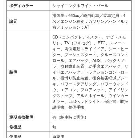
ボディカラー
シャイニングホワイト・パール
排気量：660cc／軽自動車／乗車定員：4
諸元
名／エンジン種別：ガソリン／ハンドル：
右／ミッション：AT
CD（コンパクトディスク）、ナビ（メモ
リ）、TV（フルセグ）、ETC、スマート
キー、両側電動スライドドア、シートヒー
ター、プッシュスタート、クルーズコント
ロール、エアバック、ABS、バックカメ
ラ、盗難防止装置、助手席エアバック、サ
装備
イドエアバック、トラクションコントロー
ル、横滑り防止装置、衝突被害軽減ブレー
キ、パワーステアリング、パワーウィンド
ウ、エアコン、フロアマット、アイドリン
グストップ、アルミホイール、ウインカー
ミラー、LEDヘッドライト、保証書、取扱
説明書、整備手帳
定期点検整備
有（納車時に実施）
修復歴
無
使用歴
自家用