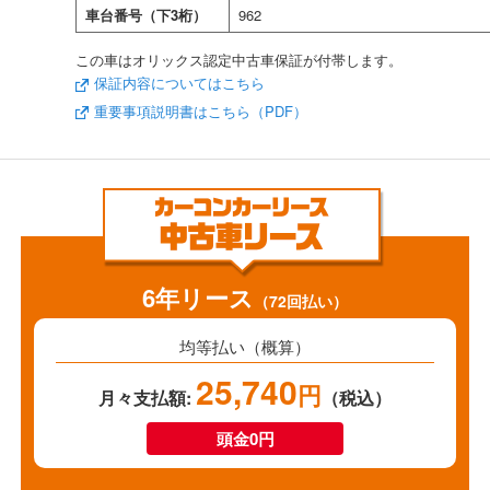
車台番号（下3桁）
962
この車はオリックス認定中古車保証が付帯します。
保証内容についてはこちら
重要事項説明書はこちら（PDF）
6年リース
（72回払い）
均等払い（概算）
25,740
円
月々支払額:
（税込）
頭金0円