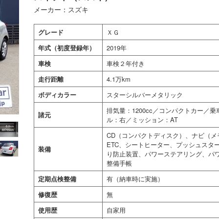
メーカー：スズキ
グレード
ＸＧ
年式（初度登録年）
2019年
車検
車検２年付き
走行距離
4.1万km
ボディカラー
スターシルバーメタリック
排気量：1200cc／コンパクトカー／
諸元
ル：右／ミッション：AT
CD（コンパクトディスク）、ナビ（メ
ETC、シートヒーター、プッシュスタ
装備
り防止装置、パワーステアリング、パ
整備手帳
定期点検整備
有（納車時に実施）
修復歴
無
使用歴
自家用