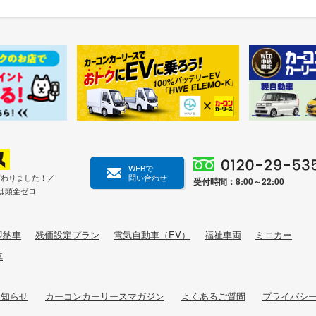
WEBで
変わりました！／
問い合わせ
受付時間：8:00～22:00
は頭金ゼロ
即納車
残価設定プラン
電気自動車（EV）
福祉車両
ミニカー
車
お知らせ
カーコンカーリースマガジン
よくあるご質問
プライバシ