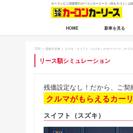
カーコンビニ倶楽部のカーコンカーリース（旧もろコミ）は
新車を見る
HOME
月々30,000円以下
TOP
国産中古車
スズキ・スイフト（スズキ）のカーリース（サブス
月々30,001～35,
リース額シミュレーション
月々35,001～40,
月々40,001～50,
残価設定なし！だから、ご契
月々50,001円以
クルマがもらえるカー
新車一覧から選ぶ
スイフト（スズキ）
即納車（最短14日
残価設定プラン