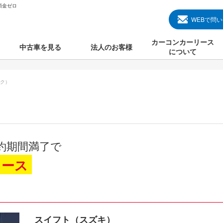
頭金ゼロ
WEBで問
カーコンカーリース
中古車を見る
法人のお客様
について
のクルマ見る
国産中古車
カーコンカーリースと
ク）
000円のクルマを見る
輸入中古車
初めての方のカーリー
000円のクルマを見る
プランについて
000円のクルマを見る
オプションについて
約期間満了で
上のクルマを見る
よくある質問
リース
で納車）
スイフト（スズキ）