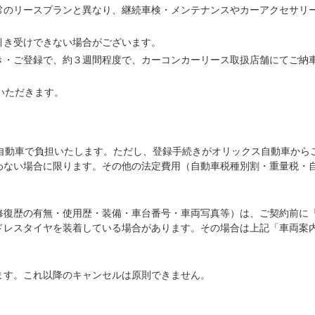
常のリースプランと異なり、継続車検・メンテナンスやカーアクセサリ
引き受けできない場合がございます。
き・ご登録で、約３週間程度で、カーコンカーリース取扱店舗にてご納
いただきます。
ス自動車で負担いたします。ただし、登録手続きがオリックス自動車から
わない場合に限ります。その他の法定費用（自動車税種別割・重量税・
修復歴の有無・使用歴・装備・車台番号・車両写真等）は、ご契約前に
ドレスタイヤを装着している場合があります。その場合は上記「車両案
ます。これ以降のキャンセルは原則できません。