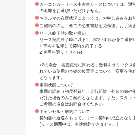
カーコンカーリース中古車リースについては、通
の返却をお選びいただけません。
おクルマの在庫状況によっては、お申し込みをお
ご契約ののち、全ての必要書類を受領後、お手続
リース終了時の取り扱い
リース契約終了時に以下1、2のいずれかをご選択
1 車両を返却して契約を終了する
2 車両を譲りうける(※)
※2の場合、名義変更に関わる手数料をオリック
れている使用の本拠の位置等について、変更を伴
となります。
車両状態について
車両の詳細（初度登録年・走行距離・外装の傷や
だけた場合のみご契約となります。また、スタッ
ご希望の場合はお問合せください。
キャンセル・解約について
契約書の返送をもって、リース契約の成立となり
(リース期間中は、中途解約できません。)