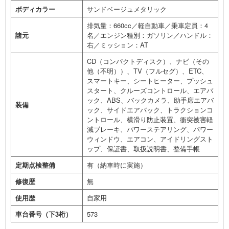
ボディカラー
サンドベージュメタリック
排気量：660cc／軽自動車／乗車定員：4
諸元
名／エンジン種別：ガソリン／ハンドル：
右／ミッション：AT
CD（コンパクトディスク）、ナビ（その
他（不明））、TV（フルセグ）、ETC、
スマートキー、シートヒーター、プッシュ
スタート、クルーズコントロール、エアバ
ック、ABS、バックカメラ、助手席エアバ
装備
ック、サイドエアバック、トラクションコ
ントロール、横滑り防止装置、衝突被害軽
減ブレーキ、パワーステアリング、パワー
ウィンドウ、エアコン、アイドリングスト
ップ、保証書、取扱説明書、整備手帳
定期点検整備
有（納車時に実施）
修復歴
無
使用歴
自家用
車台番号（下3桁）
573