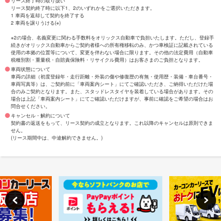
リース終了時の取り扱い
リース契約終了時に以下1、2のいずれかをご選択いただきます。
1 車両を返却して契約を終了する
2 車両を譲りうける(※)
※2の場合、名義変更に関わる手数料をオリックス自動車で負担いたします。ただし、登録手
続きがオリックス自動車からご契約者様への所有権移転のみ、かつ車検証に記載されている
使用の本拠の位置等について、変更を伴わない場合に限ります。その他の法定費用（自動車
税種別割・重量税・自賠責保険料・リサイクル費用）はお客さまのご負担となります。
車両状態について
車両の詳細（初度登録年・走行距離・外装の傷や修復歴の有無・使用歴・装備・車台番号・
車両写真等）は、ご契約前に「車両案内シート」にてご確認いただき、ご納得いただけた場
合のみご契約となります。また、スタッドレスタイヤを装着している場合があります。その
場合は上記「車両案内シート」にてご確認いただけますが、事前に確認をご希望の場合はお
問合せください。
キャンセル・解約について
契約書の返送をもって、リース契約の成立となります。これ以降のキャンセルは原則できま
せん。
(リース期間中は、中途解約できません。)