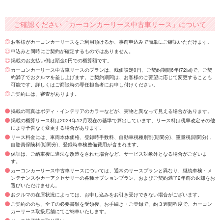
ご確認ください「カーコンカーリース中古車リース」について
お客様がカーコンカーリースをご利用頂けるか、事前申込みで簡単にご確認いただけます。
申込みと同時にご契約が確定するものではありません。
掲載のお支払い例は頭金0円での概算額です。
カーコンカーリース中古車リースのプランは、残価設定0円、ご契約期間6年(72回)で、ご契
約満了でおクルマを差し上げます。ご契約期間は、お客様のご要望に応じて変更することも
可能です。詳しくはご商談時の専任担当者にお申し付けください。
ご契約には、審査があります。
掲載の写真はボディ・インテリアのカラーなどが、実物と異なって見える場合があります。
掲載の概算リース料は2024年12月現在の基準で算出しています。リース料は税率改定その他
により予告なく変更する場合があります。
リース料金には、車両本体価格、登録時手数料、自動車税種別割(期間分)、重量税(期間分) 、
自賠責保険料(期間分)、登録時車検整備費用が含まれます。
保証は、ご納車後に違法な改造をされた場合など、サービス対象外となる場合がございま
す。
カーコンカーリース中古車リースについては、通常のリースプランと異なり、継続車検・メ
ンテナンスやカーアクセサリーの各種オプションプラン、およびご契約満了2年前の返却をお
選びいただけません。
おクルマの在庫状況によっては、お申し込みをお引き受けできない場合がございます。
ご契約ののち、全ての必要書類を受領後、お手続き・ご登録で、約３週間程度で、カーコン
カーリース取扱店舗にてご納車いたします。