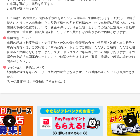
1 車両を返却して契約を終了する
2 車両を譲りうける(※)
※2の場合、名義変更に関わる手数料をオリックス自動車で負担いたします。ただし、登録手
続きがオリックス自動車からご契約者様への所有権移転のみ、かつ車検証に記載されている
使用の本拠の位置等について、変更を伴わない場合に限ります。その他の法定費用（自動車
税種別割・重量税・自賠責保険料・リサイクル費用）はお客さまのご負担となります。
車両状態について
車両の詳細（初度登録年・走行距離・外装の傷や修復歴の有無・使用歴・装備・車台番号・
車両写真等）は、ご契約前に「車両案内シート」にてご確認いただき、ご納得いただけた場
合のみご契約となります。また、スタッドレスタイヤを装着している場合があります。その
場合は上記「車両案内シート」にてご確認いただけますが、事前に確認をご希望の場合はお
問合せください。
キャンセル・解約について
契約書の返送をもって、リース契約の成立となります。これ以降のキャンセルは原則できま
せん。
(リース期間中は、中途解約できません。)