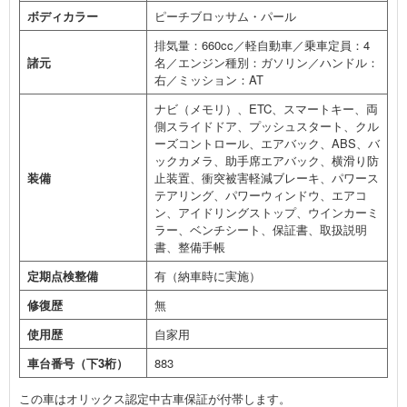
ボディカラー
ピーチブロッサム・パール
排気量：660cc／軽自動車／乗車定員：4
諸元
名／エンジン種別：ガソリン／ハンドル：
右／ミッション：AT
ナビ（メモリ）、ETC、スマートキー、両
側スライドドア、プッシュスタート、クル
ーズコントロール、エアバック、ABS、バ
ックカメラ、助手席エアバック、横滑り防
装備
止装置、衝突被害軽減ブレーキ、パワース
テアリング、パワーウィンドウ、エアコ
ン、アイドリングストップ、ウインカーミ
ラー、ベンチシート、保証書、取扱説明
書、整備手帳
定期点検整備
有（納車時に実施）
修復歴
無
使用歴
自家用
車台番号（下3桁）
883
この車はオリックス認定中古車保証が付帯します。