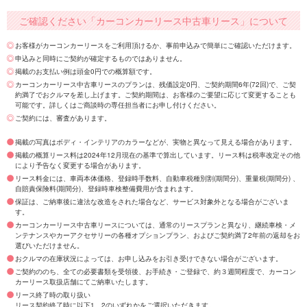
ご確認ください「カーコンカーリース中古車リース」について
お客様がカーコンカーリースをご利用頂けるか、事前申込みで簡単にご確認いただけます。
申込みと同時にご契約が確定するものではありません。
掲載のお支払い例は頭金0円での概算額です。
カーコンカーリース中古車リースのプランは、残価設定0円、ご契約期間6年(72回)で、ご契
約満了でおクルマを差し上げます。ご契約期間は、お客様のご要望に応じて変更することも
可能です。詳しくはご商談時の専任担当者にお申し付けください。
ご契約には、審査があります。
掲載の写真はボディ・インテリアのカラーなどが、実物と異なって見える場合があります。
掲載の概算リース料は2024年12月現在の基準で算出しています。リース料は税率改定その他
により予告なく変更する場合があります。
リース料金には、車両本体価格、登録時手数料、自動車税種別割(期間分)、重量税(期間分) 、
自賠責保険料(期間分)、登録時車検整備費用が含まれます。
保証は、ご納車後に違法な改造をされた場合など、サービス対象外となる場合がございま
す。
カーコンカーリース中古車リースについては、通常のリースプランと異なり、継続車検・メ
ンテナンスやカーアクセサリーの各種オプションプラン、およびご契約満了2年前の返却をお
選びいただけません。
おクルマの在庫状況によっては、お申し込みをお引き受けできない場合がございます。
ご契約ののち、全ての必要書類を受領後、お手続き・ご登録で、約３週間程度で、カーコン
カーリース取扱店舗にてご納車いたします。
リース終了時の取り扱い
リース契約終了時に以下1、2のいずれかをご選択いただきます。