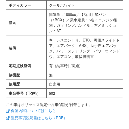
ボディカラー
クールホワイト
排気量：1800cc／【商用】箱バン
（1BOX）／乗車定員：5名／エンジン種
諸元
別：ガソリン／ハンドル：右／ミッショ
ン：AT
キーレスエントリ、ETC、両側スライドド
ア、エアバック、ABS、助手席エアバッ
装備
ク、パワーステアリング、パワーウィンド
ウ、エアコン、取扱説明書
定期点検整備
有（納車時に実施）
修復歴
無
使用歴
自家用
車台番号（下3桁）
502
この車はオリックス認定中古車保証が付帯します。
保証内容についてはこちら
重要事項説明書はこちら（PDF）