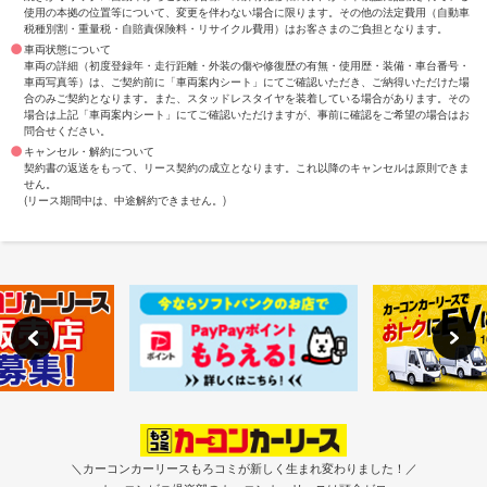
使用の本拠の位置等について、変更を伴わない場合に限ります。その他の法定費用（自動車
税種別割・重量税・自賠責保険料・リサイクル費用）はお客さまのご負担となります。
車両状態について
車両の詳細（初度登録年・走行距離・外装の傷や修復歴の有無・使用歴・装備・車台番号・
車両写真等）は、ご契約前に「車両案内シート」にてご確認いただき、ご納得いただけた場
合のみご契約となります。また、スタッドレスタイヤを装着している場合があります。その
場合は上記「車両案内シート」にてご確認いただけますが、事前に確認をご希望の場合はお
問合せください。
キャンセル・解約について
契約書の返送をもって、リース契約の成立となります。これ以降のキャンセルは原則できま
せん。
(リース期間中は、中途解約できません。)
＼カーコンカーリースもろコミが新しく生まれ変わりました！／