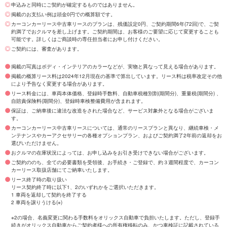
申込みと同時にご契約が確定するものではありません。
掲載のお支払い例は頭金0円での概算額です。
カーコンカーリース中古車リースのプランは、残価設定0円、ご契約期間6年(72回)で、ご契
約満了でおクルマを差し上げます。ご契約期間は、お客様のご要望に応じて変更することも
可能です。詳しくはご商談時の専任担当者にお申し付けください。
ご契約には、審査があります。
掲載の写真はボディ・インテリアのカラーなどが、実物と異なって見える場合があります。
掲載の概算リース料は2024年12月現在の基準で算出しています。リース料は税率改定その他
により予告なく変更する場合があります。
リース料金には、車両本体価格、登録時手数料、自動車税種別割(期間分)、重量税(期間分) 、
自賠責保険料(期間分)、登録時車検整備費用が含まれます。
保証は、ご納車後に違法な改造をされた場合など、サービス対象外となる場合がございま
す。
カーコンカーリース中古車リースについては、通常のリースプランと異なり、継続車検・メ
ンテナンスやカーアクセサリーの各種オプションプラン、およびご契約満了2年前の返却をお
選びいただけません。
おクルマの在庫状況によっては、お申し込みをお引き受けできない場合がございます。
ご契約ののち、全ての必要書類を受領後、お手続き・ご登録で、約３週間程度で、カーコン
カーリース取扱店舗にてご納車いたします。
リース終了時の取り扱い
リース契約終了時に以下1、2のいずれかをご選択いただきます。
1 車両を返却して契約を終了する
2 車両を譲りうける(※)
※2の場合、名義変更に関わる手数料をオリックス自動車で負担いたします。ただし、登録手
続きがオリックス自動車からご契約者様への所有権移転のみ、かつ車検証に記載されている