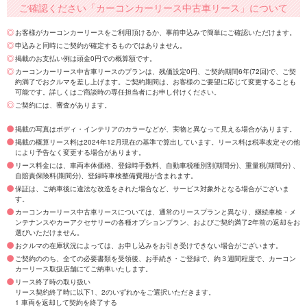
ご確認ください「カーコンカーリース中古車リース」について
お客様がカーコンカーリースをご利用頂けるか、事前申込みで簡単にご確認いただけます。
申込みと同時にご契約が確定するものではありません。
掲載のお支払い例は頭金0円での概算額です。
カーコンカーリース中古車リースのプランは、残価設定0円、ご契約期間6年(72回)で、ご契
約満了でおクルマを差し上げます。ご契約期間は、お客様のご要望に応じて変更することも
可能です。詳しくはご商談時の専任担当者にお申し付けください。
ご契約には、審査があります。
掲載の写真はボディ・インテリアのカラーなどが、実物と異なって見える場合があります。
掲載の概算リース料は2024年12月現在の基準で算出しています。リース料は税率改定その他
により予告なく変更する場合があります。
リース料金には、車両本体価格、登録時手数料、自動車税種別割(期間分)、重量税(期間分) 、
自賠責保険料(期間分)、登録時車検整備費用が含まれます。
保証は、ご納車後に違法な改造をされた場合など、サービス対象外となる場合がございま
す。
カーコンカーリース中古車リースについては、通常のリースプランと異なり、継続車検・メ
ンテナンスやカーアクセサリーの各種オプションプラン、およびご契約満了2年前の返却をお
選びいただけません。
おクルマの在庫状況によっては、お申し込みをお引き受けできない場合がございます。
ご契約ののち、全ての必要書類を受領後、お手続き・ご登録で、約３週間程度で、カーコン
カーリース取扱店舗にてご納車いたします。
リース終了時の取り扱い
リース契約終了時に以下1、2のいずれかをご選択いただきます。
1 車両を返却して契約を終了する