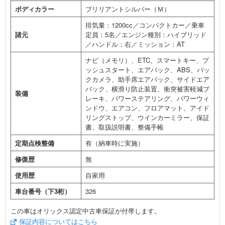
ボディカラー
ブリリアントシルバー（Ｍ）
排気量：1200cc／コンパクトカー／乗車
諸元
定員：5名／エンジン種別：ハイブリッド
／ハンドル：右／ミッション：AT
ナビ（メモリ）、ETC、スマートキー、プ
ッシュスタート、エアバック、ABS、バッ
クカメラ、助手席エアバック、サイドエア
バック、横滑り防止装置、衝突被害軽減ブ
装備
レーキ、パワーステアリング、パワーウィ
ンドウ、エアコン、フロアマット、アイド
リングストップ、ウインカーミラー、保証
書、取扱説明書、整備手帳
定期点検整備
有（納車時に実施）
修復歴
無
使用歴
自家用
車台番号（下3桁）
326
この車はオリックス認定中古車保証が付帯します。
保証内容についてはこちら