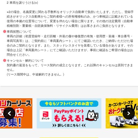
2 車両を譲りうける(※)
※2の場合、名義変更に関わる手数料をオリックス自動車で負担いたします。ただし、登録手
続きがオリックス自動車からご契約者様への所有権移転のみ、かつ車検証に記載されている
使用の本拠の位置等について、変更を伴わない場合に限ります。その他の法定費用（自動車
税種別割・重量税・自賠責保険料・リサイクル費用）はお客さまのご負担となります。
車両状態について
車両の詳細（初度登録年・走行距離・外装の傷や修復歴の有無・使用歴・装備・車台番号・
車両写真等）は、ご契約前に「車両案内シート」にてご確認いただき、ご納得いただけた場
合のみご契約となります。また、スタッドレスタイヤを装着している場合があります。その
場合は上記「車両案内シート」にてご確認いただけますが、事前に確認をご希望の場合はお
問合せください。
キャンセル・解約について
契約書の返送をもって、リース契約の成立となります。これ以降のキャンセルは原則できま
せん。
(リース期間中は、中途解約できません。)