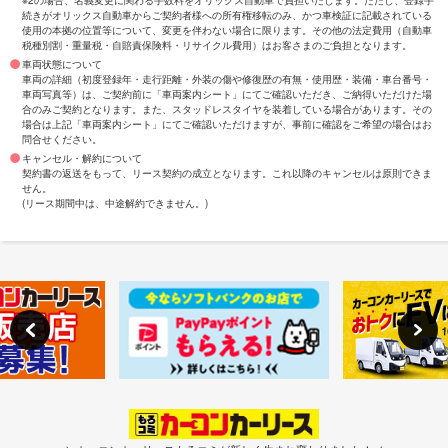
※2の場合、名義変更に関わる手数料をオリックス自動車で負担いたします。ただし、登録手
続きがオリックス自動車からご契約者様への所有権移転のみ、かつ車検証に記載されている
使用の本拠の位置等について、変更を伴わない場合に限ります。その他の法定費用（自動車
税種別割・重量税・自賠責保険料・リサイクル費用）はお客さまのご負担となります。
車両状態について
車両の詳細（初度登録年・走行距離・外装の傷や修復歴の有無・使用歴・装備・車台番号・
車両写真等）は、ご契約前に「車両案内シート」にてご確認いただき、ご納得いただけた場
合のみご契約となります。また、スタッドレスタイヤを装着している場合があります。その
場合は上記「車両案内シート」にてご確認いただけますが、事前に確認をご希望の場合はお
問合せください。
キャンセル・解約について
契約書の返送をもって、リース契約の成立となります。これ以降のキャンセルは原則できま
せん。
(リース期間中は、中途解約できません。)