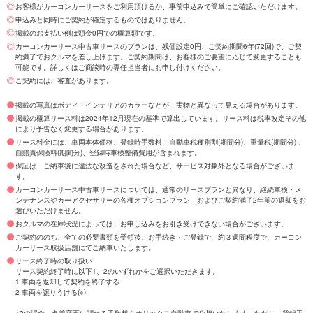
お客様がカーコンカーリースをご利用頂けるか、事前申込みで簡単にご確認いただけます。
申込みと同時にご契約が確定するものではありません。
掲載のお支払い例は頭金0円での概算額です。
カーコンカーリース中古車リースのプランは、残価設定0円、ご契約期間6年(72回)で、ご契
約満了でおクルマを差し上げます。ご契約期間は、お客様のご要望に応じて変更することも
可能です。詳しくはご商談時の専任担当者にお申し付けください。
ご契約には、審査があります。
掲載の写真はボディ・インテリアのカラーなどが、実物と異なって見える場合があります。
掲載の概算リース料は2024年12月現在の基準で算出しています。リース料は税率改定その他
により予告なく変更する場合があります。
リース料金には、車両本体価格、登録時手数料、自動車税種別割(期間分)、重量税(期間分) 、
自賠責保険料(期間分)、登録時車検整備費用が含まれます。
保証は、ご納車後に違法な改造をされた場合など、サービス対象外となる場合がございま
す。
カーコンカーリース中古車リースについては、通常のリースプランと異なり、継続車検・メ
ンテナンスやカーアクセサリーの各種オプションプラン、およびご契約満了2年前の返却をお
選びいただけません。
おクルマの在庫状況によっては、お申し込みをお引き受けできない場合がございます。
ご契約ののち、全ての必要書類を受領後、お手続き・ご登録で、約３週間程度で、カーコン
カーリース取扱店舗にてご納車いたします。
リース終了時の取り扱い
リース契約終了時に以下1、2のいずれかをご選択いただきます。
1 車両を返却して契約を終了する
2 車両を譲りうける(※)