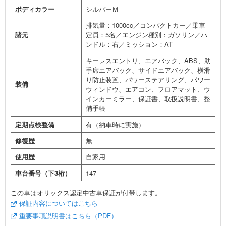
ボディカラー
シルバーＭ
排気量：1000cc／コンパクトカー／乗車
諸元
定員：5名／エンジン種別：ガソリン／ハ
ンドル：右／ミッション：AT
キーレスエントリ、エアバック、ABS、助
手席エアバック、サイドエアバック、横滑
り防止装置、パワーステアリング、パワー
装備
ウィンドウ、エアコン、フロアマット、ウ
インカーミラー、保証書、取扱説明書、整
備手帳
定期点検整備
有（納車時に実施）
修復歴
無
使用歴
自家用
車台番号（下3桁）
147
この車はオリックス認定中古車保証が付帯します。
保証内容についてはこちら
重要事項説明書はこちら（PDF）