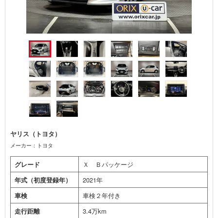
ヤリス（トヨタ）
メーカー：トヨタ
グレード
Ｘ Ｂパッケージ
年式（初度登録年）
2021年
車検
車検２年付き
走行距離
3.4万km