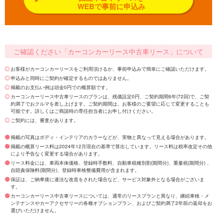
WEBで事前に申込み
ご確認ください「カーコンカーリース中古車リース」について
お客様がカーコンカーリースをご利用頂けるか、事前申込みで簡単にご確認いただけます。
申込みと同時にご契約が確定するものではありません。
掲載のお支払い例は頭金0円での概算額です。
カーコンカーリース中古車リースのプランは、残価設定0円、ご契約期間6年(72回)で、ご契
約満了でおクルマを差し上げます。ご契約期間は、お客様のご要望に応じて変更することも
可能です。詳しくはご商談時の専任担当者にお申し付けください。
ご契約には、審査があります。
掲載の写真はボディ・インテリアのカラーなどが、実物と異なって見える場合があります。
掲載の概算リース料は2024年12月現在の基準で算出しています。リース料は税率改定その他
により予告なく変更する場合があります。
リース料金には、車両本体価格、登録時手数料、自動車税種別割(期間分)、重量税(期間分) 、
自賠責保険料(期間分)、登録時車検整備費用が含まれます。
保証は、ご納車後に違法な改造をされた場合など、サービス対象外となる場合がございま
す。
カーコンカーリース中古車リースについては、通常のリースプランと異なり、継続車検・メ
ンテナンスやカーアクセサリーの各種オプションプラン、およびご契約満了2年前の返却をお
選びいただけません。