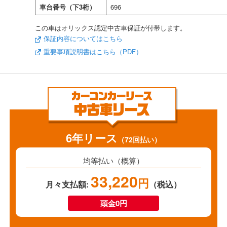
車台番号（下3桁）
696
この車はオリックス認定中古車保証が付帯します。
保証内容についてはこちら
重要事項説明書はこちら（PDF）
6年リース
（72回払い）
均等払い（概算）
33,220
円
月々支払額:
（税込）
頭金0円