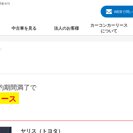
頭金ゼロ
WEBで問
カーコンカーリース
中古車を見る
法人のお客様
について
のクルマ見る
国産中古車
カーコンカーリースと
）
000円のクルマを見る
輸入中古車
初めての方のカーリー
000円のクルマを見る
プランについて
000円のクルマを見る
オプションについて
約期間満了で
上のクルマを見る
よくある質問
リース
で納車）
ヤリス（トヨタ）