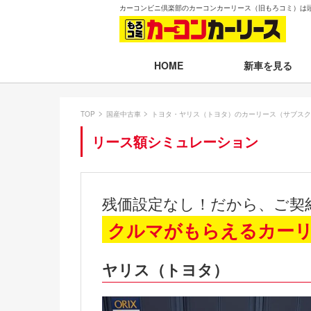
カーコンビニ倶楽部のカーコンカーリース（旧もろコミ）は
新車を見る
HOME
月々30,000円以下
TOP
国産中古車
トヨタ・ヤリス（トヨタ）のカーリース（サブスク
月々30,001～35,
リース額シミュレーション
月々35,001～40,
月々40,001～50,
残価設定なし！だから、ご契
月々50,001円以
クルマがもらえるカー
新車一覧から選ぶ
ヤリス（トヨタ）
即納車（最短14日
残価設定プラン