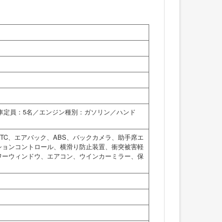
乗車定員：5名／エンジン種別：ガソリン／ハンド
TC、エアバック、ABS、バックカメラ、助手席エ
ションコントロール、横滑り防止装置、衝突被害軽
ワーウィンドウ、エアコン、ウインカーミラー、保