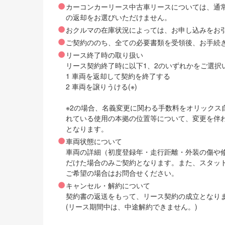
カーコンカーリース中古車リースについては、通
の返却をお選びいただけません。
おクルマの在庫状況によっては、お申し込みをお
ご契約ののち、全ての必要書類を受領後、お手続
リース終了時の取り扱い
リース契約終了時に以下1、2のいずれかをご選択
1 車両を返却して契約を終了する
2 車両を譲りうける(※)
※2の場合、名義変更に関わる手数料をオリック
れている使用の本拠の位置等について、変更を伴
となります。
車両状態について
車両の詳細（初度登録年・走行距離・外装の傷や
だけた場合のみご契約となります。また、スタッ
ご希望の場合はお問合せください。
キャンセル・解約について
契約書の返送をもって、リース契約の成立となり
(リース期間中は、中途解約できません。)