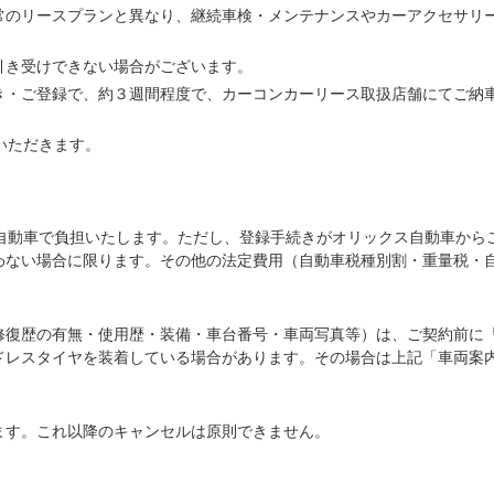
常のリースプランと異なり、継続車検・メンテナンスやカーアクセサリ
引き受けできない場合がございます。
き・ご登録で、約３週間程度で、カーコンカーリース取扱店舗にてご納
いただきます。
ス自動車で負担いたします。ただし、登録手続きがオリックス自動車から
わない場合に限ります。その他の法定費用（自動車税種別割・重量税・
修復歴の有無・使用歴・装備・車台番号・車両写真等）は、ご契約前に
ドレスタイヤを装着している場合があります。その場合は上記「車両案
ます。これ以降のキャンセルは原則できません。