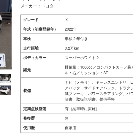
メーカー：トヨタ
グレード
Ｘ
年式（初度登録年）
2022年
車検
車検２年付き
走行距離
3.2万km
ボディカラー
スーパーホワイト２
排気量：1000cc／コンパクトカー／
諸元
ル：右／ミッション：AT
ナビ（メモリ）、キーレスエントリ、E
アバック、サイドエアバック、トラク
装備
減ブレーキ、パワーステアリング、パ
証書、取扱説明書、整備手帳
定期点検整備
有（納車時に実施）
修復歴
無
使用歴
自家用