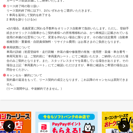
カーリース取扱店舗にてご納車いたします。
リース終了時の取り扱い
リース契約終了時に以下1、2のいずれかをご選択いただきます。
1 車両を返却して契約を終了する
2 車両を譲りうける(※)
※2の場合、名義変更に関わる手数料をオリックス自動車で負担いたします。ただし、登録手
続きがオリックス自動車からご契約者様への所有権移転のみ、かつ車検証に記載されている
使用の本拠の位置等について、変更を伴わない場合に限ります。その他の法定費用（自動車
税種別割・重量税・自賠責保険料・リサイクル費用）はお客さまのご負担となります。
車両状態について
車両の詳細（初度登録年・走行距離・外装の傷や修復歴の有無・使用歴・装備・車台番号・
車両写真等）は、ご契約前に「車両案内シート」にてご確認いただき、ご納得いただけた場
合のみご契約となります。また、スタッドレスタイヤを装着している場合があります。その
場合は上記「車両案内シート」にてご確認いただけますが、事前に確認をご希望の場合はお
問合せください。
キャンセル・解約について
契約書の返送をもって、リース契約の成立となります。これ以降のキャンセルは原則できま
せん。
(リース期間中は、中途解約できません。)