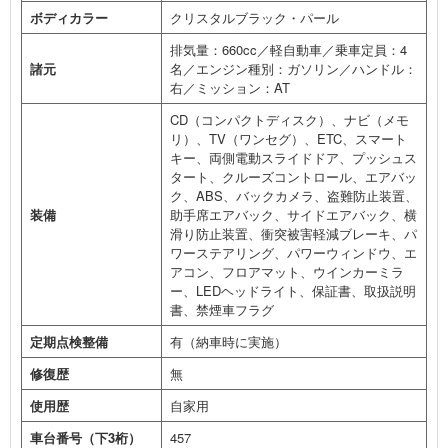
ボディカラー
クリスタルブラック・パール
排気量：660cc／軽自動車／乗車定員：4
諸元
名／エンジン種別：ガソリン／ハンドル：
右／ミッション：AT
CD（コンパクトディスク）、ナビ（メモ
リ）、TV（ワンセグ）、ETC、スマート
キー、両側電動スライドドア、プッシュス
タート、クルーズコントロール、エアバッ
ク、ABS、バックカメラ、盗難防止装置、
装備
助手席エアバック、サイドエアバック、横
滑り防止装置、衝突被害軽減ブレーキ、パ
ワーステアリング、パワーウィンドウ、エ
アコン、フロアマット、ウインカーミラ
ー、LEDヘッドライト、保証書、取扱説明
書、禁煙車フラグ
定期点検整備
有（納車時に実施）
修復歴
無
使用歴
自家用
車台番号（下3桁）
457