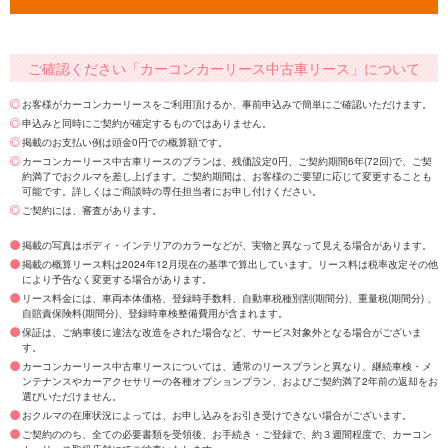
ご確認ください「カーコンカーリース中古車リース」について
お客様がカーコンカーリースをご利用頂けるか、事前申込みで簡単にご確認いただけます。
申込みと同時にご契約が確定するものではありません。
掲載のお支払い例は頭金0円での概算額です。
カーコンカーリース中古車リースのプランは、残価設定0円、ご契約期間6年(72回)で、ご契
約満了でおクルマを差し上げます。ご契約期間は、お客様のご要望に応じて変更することも
可能です。詳しくはご商談時の専任担当者にお申し付けください。
ご契約には、審査があります。
掲載の写真はボディ・インテリアのカラーなどが、実物と異なって見える場合があります。
掲載の概算リース料は2024年12月現在の基準で算出しています。リース料は税率改定その他
により予告なく変更する場合があります。
リース料金には、車両本体価格、登録時手数料、自動車税種別割(期間分)、重量税(期間分) 、
自賠責保険料(期間分)、登録時車検整備費用が含まれます。
保証は、ご納車後に違法な改造をされた場合など、サービス対象外となる場合がございま
す。
カーコンカーリース中古車リースについては、通常のリースプランと異なり、継続車検・メ
ンテナンスやカーアクセサリーの各種オプションプラン、およびご契約満了2年前の返却をお
選びいただけません。
おクルマの在庫状況によっては、お申し込みをお引き受けできない場合がございます。
ご契約ののち、全ての必要書類を受領後、お手続き・ご登録で、約３週間程度で、カーコン