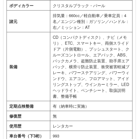
ボディカラー
クリスタルブラック・パール
排気量：660cc／軽自動車／乗車定員：4
諸元
名／エンジン種別：ガソリン／ハンドル：
右／ミッション：AT
CD（コンパクトディスク）、ナビ（メモ
リ）、ETC、スマートキー、両側スライド
ドア（片側電動）、プッシュスタート、ク
ルーズコントロール、エアバック、ABS、
バックカメラ、盗難防止装置、助手席エア
装備
バック、横滑り防止装置、衝突被害軽減ブ
レーキ、パワーステアリング、パワーウィ
ンドウ、エアコン、フロアマット、アイド
リングストップ、ウインカーミラー、LED
ヘッドライト、ベンチシート、取扱説明
書、整備手帳
定期点検整備
有（納車時に実施）
修復歴
無
使用歴
レンタカー
車台番号（下3桁）
993