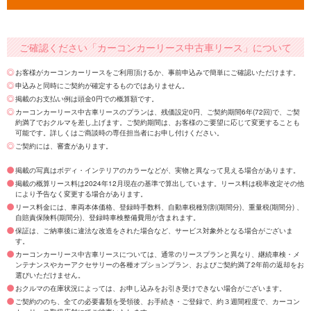
ご確認ください「カーコンカーリース中古車リース」について
お客様がカーコンカーリースをご利用頂けるか、事前申込みで簡単にご確認いただけます。
申込みと同時にご契約が確定するものではありません。
掲載のお支払い例は頭金0円での概算額です。
カーコンカーリース中古車リースのプランは、残価設定0円、ご契約期間6年(72回)で、ご契
約満了でおクルマを差し上げます。ご契約期間は、お客様のご要望に応じて変更することも
可能です。詳しくはご商談時の専任担当者にお申し付けください。
ご契約には、審査があります。
掲載の写真はボディ・インテリアのカラーなどが、実物と異なって見える場合があります。
掲載の概算リース料は2024年12月現在の基準で算出しています。リース料は税率改定その他
により予告なく変更する場合があります。
リース料金には、車両本体価格、登録時手数料、自動車税種別割(期間分)、重量税(期間分) 、
自賠責保険料(期間分)、登録時車検整備費用が含まれます。
保証は、ご納車後に違法な改造をされた場合など、サービス対象外となる場合がございま
す。
カーコンカーリース中古車リースについては、通常のリースプランと異なり、継続車検・メ
ンテナンスやカーアクセサリーの各種オプションプラン、およびご契約満了2年前の返却をお
選びいただけません。
おクルマの在庫状況によっては、お申し込みをお引き受けできない場合がございます。
ご契約ののち、全ての必要書類を受領後、お手続き・ご登録で、約３週間程度で、カーコン