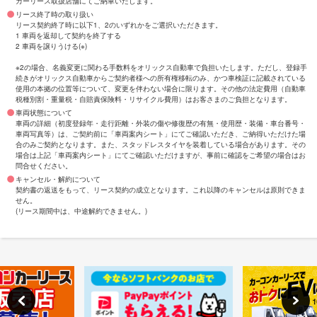
カーリース取扱店舗にてご納車いたします。
リース終了時の取り扱い
リース契約終了時に以下1、2のいずれかをご選択いただきます。
1 車両を返却して契約を終了する
2 車両を譲りうける(※)
※2の場合、名義変更に関わる手数料をオリックス自動車で負担いたします。ただし、登録手
続きがオリックス自動車からご契約者様への所有権移転のみ、かつ車検証に記載されている
使用の本拠の位置等について、変更を伴わない場合に限ります。その他の法定費用（自動車
税種別割・重量税・自賠責保険料・リサイクル費用）はお客さまのご負担となります。
車両状態について
車両の詳細（初度登録年・走行距離・外装の傷や修復歴の有無・使用歴・装備・車台番号・
車両写真等）は、ご契約前に「車両案内シート」にてご確認いただき、ご納得いただけた場
合のみご契約となります。また、スタッドレスタイヤを装着している場合があります。その
場合は上記「車両案内シート」にてご確認いただけますが、事前に確認をご希望の場合はお
問合せください。
キャンセル・解約について
契約書の返送をもって、リース契約の成立となります。これ以降のキャンセルは原則できま
せん。
(リース期間中は、中途解約できません。)