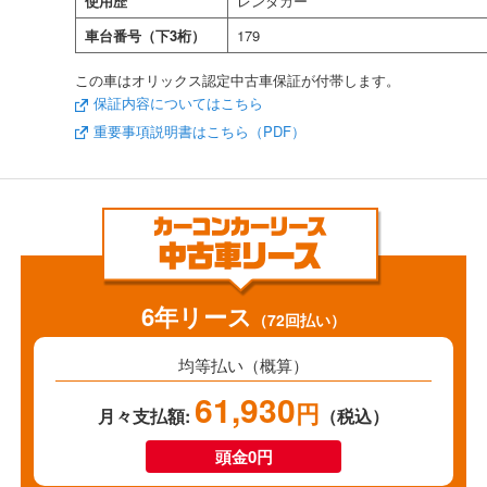
使用歴
レンタカー
車台番号（下3桁）
179
この車はオリックス認定中古車保証が付帯します。
保証内容についてはこちら
重要事項説明書はこちら（PDF）
6年リース
（72回払い）
均等払い（概算）
61,930
円
月々支払額:
（税込）
頭金0円