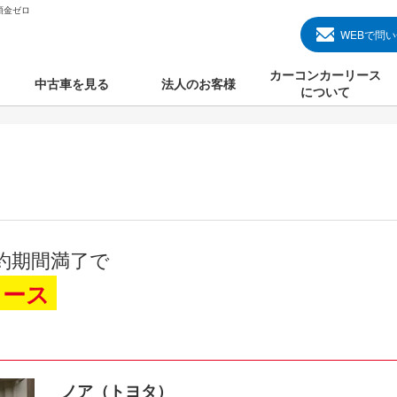
頭金ゼロ
WEBで問
カーコンカーリース
中古車を見る
法人のお客様
について
のクルマ見る
国産中古車
カーコンカーリースと
000円のクルマを見る
輸入中古車
初めての方のカーリー
000円のクルマを見る
プランについて
000円のクルマを見る
オプションについて
約期間満了で
上のクルマを見る
よくある質問
リース
で納車）
ノア（トヨタ）