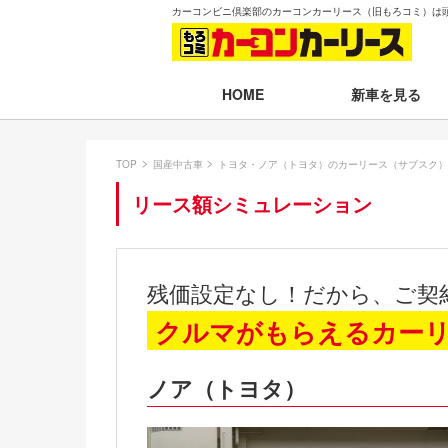
カーコンビニ倶楽部のカーコンカーリース（旧もろコミ）は
新車を見る
HOME
月々30,000円以下
TOP
国産中古車
トヨタ・ノア（トヨタ）のカーリース（サブスク）
月々30,001～35,
リース額シミュレーション
月々35,001～40,
月々40,001～50,
残価設定なし！だから、ご契
月々50,001円以
クルマがもらえるカー
新車一覧から選ぶ
ノア（トヨタ）
即納車（最短14日
残価設定プラン