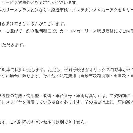
、サービス対象外となる場合がございます。
常のリースプランと異なり、継続車検・メンテナンスやカーアクセサリ
引き受けできない場合がございます。
き・ご登録で、約３週間程度で、カーコンカーリース取扱店舗にてご納
いただきます。
ス自動車で負担いたします。ただし、登録手続きがオリックス自動車から
わない場合に限ります。その他の法定費用（自動車税種別割・重量税・
修復歴の有無・使用歴・装備・車台番号・車両写真等）は、ご契約前に
ドレスタイヤを装着している場合があります。その場合は上記「車両案
ます。これ以降のキャンセルは原則できません。