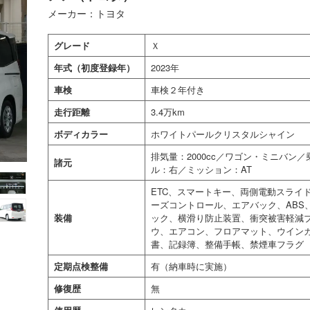
メーカー：トヨタ
グレード
Ｘ
年式（初度登録年）
2023年
車検
車検２年付き
走行距離
3.4万km
ボディカラー
ホワイトパールクリスタルシャイン
排気量：2000cc／ワゴン・ミニバン
諸元
ル：右／ミッション：AT
ETC、スマートキー、両側電動スライ
ーズコントロール、エアバック、ABS
装備
ック、横滑り防止装置、衝突被害軽減
ウ、エアコン、フロアマット、ウインカ
書、記録簿、整備手帳、禁煙車フラグ
定期点検整備
有（納車時に実施）
修復歴
無