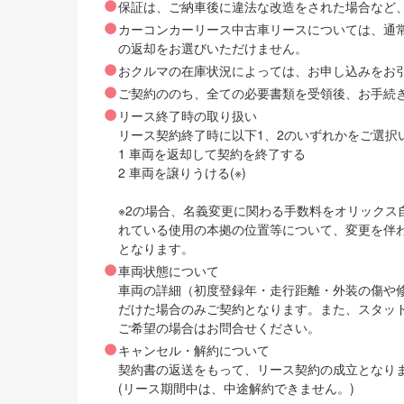
保証は、ご納車後に違法な改造をされた場合など
カーコンカーリース中古車リースについては、通
の返却をお選びいただけません。
おクルマの在庫状況によっては、お申し込みをお
ご契約ののち、全ての必要書類を受領後、お手続
リース終了時の取り扱い
リース契約終了時に以下1、2のいずれかをご選択
1 車両を返却して契約を終了する
2 車両を譲りうける(※)
※2の場合、名義変更に関わる手数料をオリック
れている使用の本拠の位置等について、変更を伴
となります。
車両状態について
車両の詳細（初度登録年・走行距離・外装の傷や
だけた場合のみご契約となります。また、スタッ
ご希望の場合はお問合せください。
キャンセル・解約について
契約書の返送をもって、リース契約の成立となり
(リース期間中は、中途解約できません。)