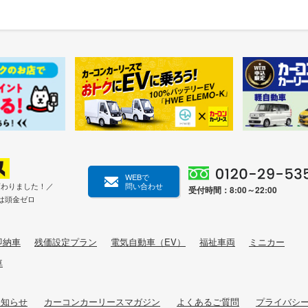
WEBで
変わりました！／
問い合わせ
受付時間：8:00～22:00
は頭金ゼロ
即納車
残価設定プラン
電気自動車（EV）
福祉車両
ミニカー
車
お知らせ
カーコンカーリースマガジン
よくあるご質問
プライバシ