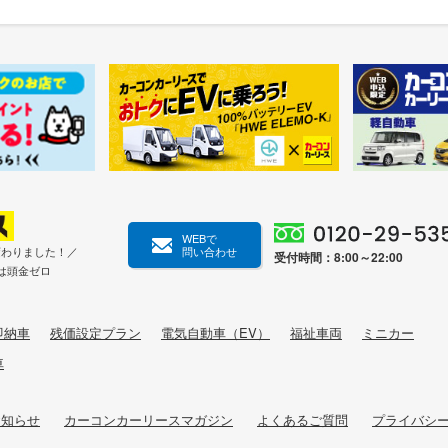
WEBで
変わりました！／
問い合わせ
受付時間：8:00～22:00
は頭金ゼロ
即納車
残価設定プラン
電気自動車（EV）
福祉車両
ミニカー
車
お知らせ
カーコンカーリースマガジン
よくあるご質問
プライバシ