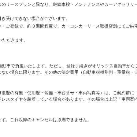
常のリースプランと異なり、継続車検・メンテナンスやカーアクセサリ
引き受けできない場合がございます。
き・ご登録で、約３週間程度で、カーコンカーリース取扱店舗にてご納
いただきます。
ス自動車で負担いたします。ただし、登録手続きがオリックス自動車から
わない場合に限ります。その他の法定費用（自動車税種別割・重量税・
修復歴の有無・使用歴・装備・車台番号・車両写真等）は、ご契約前に
ドレスタイヤを装着している場合があります。その場合は上記「車両案
ます。これ以降のキャンセルは原則できません。