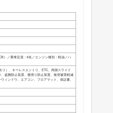
1BOX）／乗車定員：6名／エンジン種別：軽油／ハ
モリ）、キーレスエントリ、ETC、両側スライド
ラ、盗難防止装置、横滑り防止装置、衝突被害軽減
ーウィンドウ、エアコン、フロアマット、保証書、