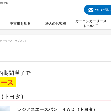
頭金ゼロ
WEBで問
カーコンカーリース
中古車を見る
法人のお客様
について
のクルマ見る
国産中古車
カーコンカーリースと
カーリース（サブスク）
000円のクルマを見る
輸入中古車
初めての方のカーリー
000円のクルマを見る
プランについて
000円のクルマを見る
オプションについて
約期間満了で
上のクルマを見る
よくある質問
リース
（トヨタ）
で納車）
レジアスエースバン ４ＷＤ（トヨタ）