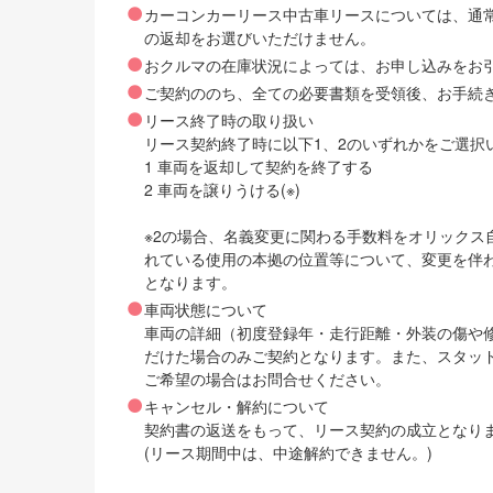
カーコンカーリース中古車リースについては、通
の返却をお選びいただけません。
おクルマの在庫状況によっては、お申し込みをお
ご契約ののち、全ての必要書類を受領後、お手続
リース終了時の取り扱い
リース契約終了時に以下1、2のいずれかをご選択
1 車両を返却して契約を終了する
2 車両を譲りうける(※)
※2の場合、名義変更に関わる手数料をオリック
れている使用の本拠の位置等について、変更を伴
となります。
車両状態について
車両の詳細（初度登録年・走行距離・外装の傷や
だけた場合のみご契約となります。また、スタッ
ご希望の場合はお問合せください。
キャンセル・解約について
契約書の返送をもって、リース契約の成立となり
(リース期間中は、中途解約できません。)