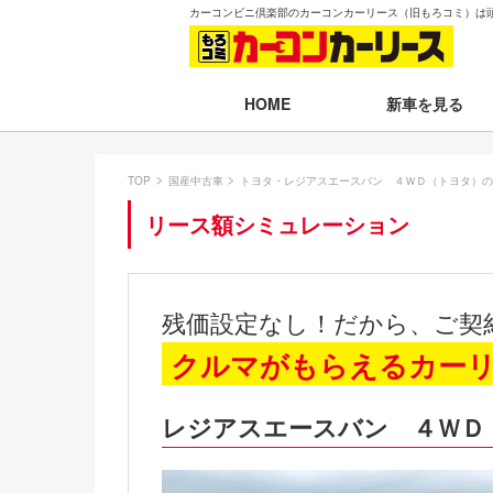
カーコンビニ倶楽部のカーコンカーリース（旧もろコミ）は
新車を見る
HOME
月々30,000円以下
TOP
国産中古車
トヨタ・レジアスエースバン ４ＷＤ（トヨタ）の
月々30,001～35,
リース額シミュレーション
月々35,001～40,
月々40,001～50,
残価設定なし！だから、ご契
月々50,001円以
クルマがもらえるカー
新車一覧から選ぶ
レジアスエースバン ４ＷＤ
即納車（最短14日
残価設定プラン