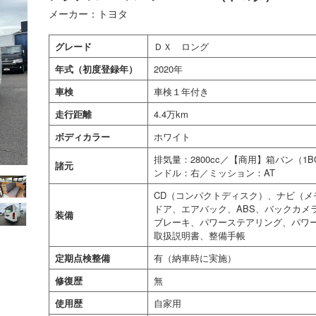
メーカー：トヨタ
グレード
ＤＸ ロング
年式（初度登録年）
2020年
車検
車検１年付き
走行距離
4.4万km
ボディカラー
ホワイト
排気量：2800cc／【商用】箱バン（
諸元
ンドル：右／ミッション：AT
CD（コンパクトディスク）、ナビ（メ
ドア、エアバック、ABS、バックカメ
装備
ブレーキ、パワーステアリング、パワ
取扱説明書、整備手帳
定期点検整備
有（納車時に実施）
修復歴
無
使用歴
自家用