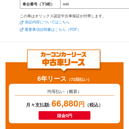
車台番号（下3桁）
449
この車はオリックス認定中古車保証が付帯します。
保証内容についてはこちら
重要事項説明書はこちら（PDF）
6年リース
（72回払い）
均等払い（概算）
66,880
円
月々支払額:
（税込）
頭金0円