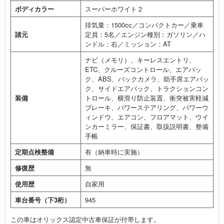
ボディカラー
スーパーホワイト２
排気量：1500cc／コンパクトカー／乗車
諸元
定員：5名／エンジン種別：ガソリン／ハ
ンドル：右／ミッション：AT
ナビ（メモリ）、キーレスエントリ、
ETC、クルーズコントロール、エアバッ
ク、ABS、バックカメラ、助手席エアバッ
ク、サイドエアバック、トラクションコン
装備
トロール、横滑り防止装置、衝突被害軽減
ブレーキ、パワーステアリング、パワーウ
ィンドウ、エアコン、フロアマット、ウイ
ンカーミラー、保証書、取扱説明書、整備
手帳
定期点検整備
有（納車時に実施）
修復歴
無
使用歴
自家用
車台番号（下3桁）
945
この車はオリックス認定中古車保証が付帯します。