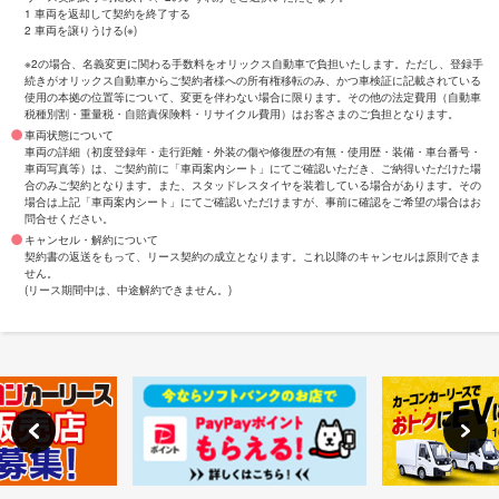
1 車両を返却して契約を終了する
2 車両を譲りうける(※)
※2の場合、名義変更に関わる手数料をオリックス自動車で負担いたします。ただし、登録手
続きがオリックス自動車からご契約者様への所有権移転のみ、かつ車検証に記載されている
使用の本拠の位置等について、変更を伴わない場合に限ります。その他の法定費用（自動車
税種別割・重量税・自賠責保険料・リサイクル費用）はお客さまのご負担となります。
車両状態について
車両の詳細（初度登録年・走行距離・外装の傷や修復歴の有無・使用歴・装備・車台番号・
車両写真等）は、ご契約前に「車両案内シート」にてご確認いただき、ご納得いただけた場
合のみご契約となります。また、スタッドレスタイヤを装着している場合があります。その
場合は上記「車両案内シート」にてご確認いただけますが、事前に確認をご希望の場合はお
問合せください。
キャンセル・解約について
契約書の返送をもって、リース契約の成立となります。これ以降のキャンセルは原則できま
せん。
(リース期間中は、中途解約できません。)