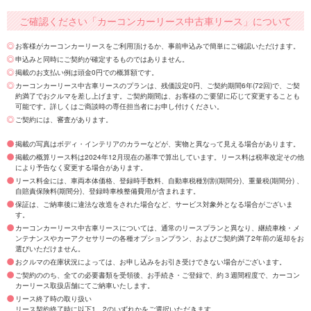
ご確認ください「カーコンカーリース中古車リース」について
お客様がカーコンカーリースをご利用頂けるか、事前申込みで簡単にご確認いただけます。
申込みと同時にご契約が確定するものではありません。
掲載のお支払い例は頭金0円での概算額です。
カーコンカーリース中古車リースのプランは、残価設定0円、ご契約期間6年(72回)で、ご契
約満了でおクルマを差し上げます。ご契約期間は、お客様のご要望に応じて変更することも
可能です。詳しくはご商談時の専任担当者にお申し付けください。
ご契約には、審査があります。
掲載の写真はボディ・インテリアのカラーなどが、実物と異なって見える場合があります。
掲載の概算リース料は2024年12月現在の基準で算出しています。リース料は税率改定その他
により予告なく変更する場合があります。
リース料金には、車両本体価格、登録時手数料、自動車税種別割(期間分)、重量税(期間分) 、
自賠責保険料(期間分)、登録時車検整備費用が含まれます。
保証は、ご納車後に違法な改造をされた場合など、サービス対象外となる場合がございま
す。
カーコンカーリース中古車リースについては、通常のリースプランと異なり、継続車検・メ
ンテナンスやカーアクセサリーの各種オプションプラン、およびご契約満了2年前の返却をお
選びいただけません。
おクルマの在庫状況によっては、お申し込みをお引き受けできない場合がございます。
ご契約ののち、全ての必要書類を受領後、お手続き・ご登録で、約３週間程度で、カーコン
カーリース取扱店舗にてご納車いたします。
リース終了時の取り扱い
リース契約終了時に以下1、2のいずれかをご選択いただきます。