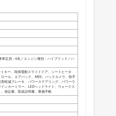
／乗車定員：6名／エンジン種別：ハイブリッド／ハ
ートキー、両側電動スライドドア、シートヒータ
ロール、エアバック、ABS、バックカメラ、助手
被害軽減ブレーキ、パワーステアリング、パワーウ
インカーミラー、LEDヘッドライト、ウォークス
ト、保証書、取扱説明書、整備手帳