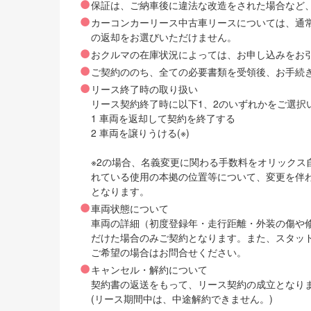
保証は、ご納車後に違法な改造をされた場合など
カーコンカーリース中古車リースについては、通
の返却をお選びいただけません。
おクルマの在庫状況によっては、お申し込みをお
ご契約ののち、全ての必要書類を受領後、お手続
リース終了時の取り扱い
リース契約終了時に以下1、2のいずれかをご選択
1 車両を返却して契約を終了する
2 車両を譲りうける(※)
※2の場合、名義変更に関わる手数料をオリック
れている使用の本拠の位置等について、変更を伴
となります。
車両状態について
車両の詳細（初度登録年・走行距離・外装の傷や
だけた場合のみご契約となります。また、スタッ
ご希望の場合はお問合せください。
キャンセル・解約について
契約書の返送をもって、リース契約の成立となり
(リース期間中は、中途解約できません。)