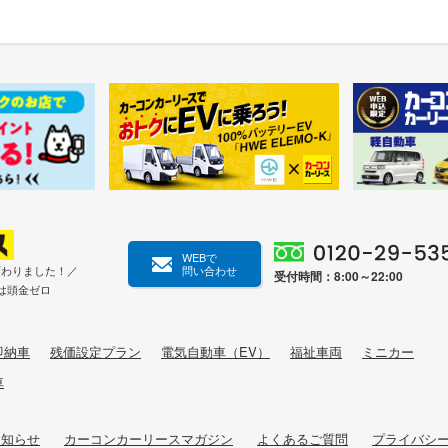
WEBで
変わりました！／
問い合わせ
受付時間：8:00～22:00
は頭金ゼロ
即納車
残価設定プラン
電気自動車（EV）
福祉車両
ミニカー
車
お知らせ
カーコンカーリースマガジン
よくあるご質問
プライバシ