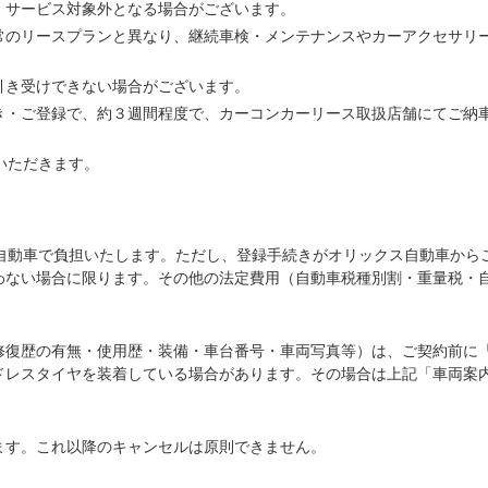
、サービス対象外となる場合がございます。
常のリースプランと異なり、継続車検・メンテナンスやカーアクセサリ
引き受けできない場合がございます。
き・ご登録で、約３週間程度で、カーコンカーリース取扱店舗にてご納
いただきます。
ス自動車で負担いたします。ただし、登録手続きがオリックス自動車から
わない場合に限ります。その他の法定費用（自動車税種別割・重量税・
修復歴の有無・使用歴・装備・車台番号・車両写真等）は、ご契約前に
ドレスタイヤを装着している場合があります。その場合は上記「車両案
ます。これ以降のキャンセルは原則できません。