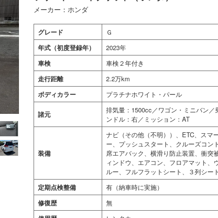
メーカー：ホンダ
グレード
Ｇ
年式（初度登録年）
2023年
車検
車検２年付き
走行距離
2.2万km
ボディカラー
プラチナホワイト・パール
排気量：1500cc／ワゴン・ミニバン
諸元
ンドル：右／ミッション：AT
ナビ（その他（不明））、ETC、スマ
ー、プッシュスタート、クルーズコント
装備
席エアバック、横滑り防止装置、衝突
ィンドウ、エアコン、フロアマット、ウ
ルー、フルフラットシート、３列シー
定期点検整備
有（納車時に実施）
修復歴
無