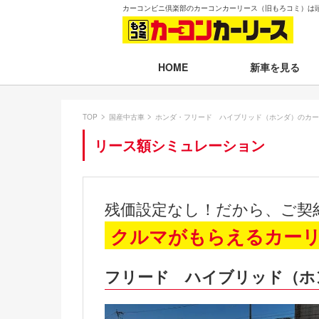
カーコンビニ倶楽部のカーコンカーリース（旧もろコミ）は
新車を見る
HOME
月々30,000円以下
TOP
国産中古車
ホンダ・フリード ハイブリッド（ホンダ）のカー
月々30,001～35,
リース額シミュレーション
月々35,001～40,
月々40,001～50,
残価設定なし！だから、ご契
月々50,001円以
クルマがもらえるカー
新車一覧から選ぶ
フリード ハイブリッド（ホ
即納車（最短14日
残価設定プラン