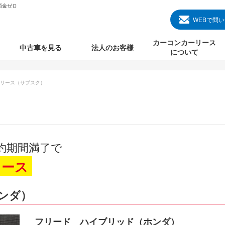
頭金ゼロ
WEBで問
カーコンカーリース
中古車を見る
法人のお客様
について
のクルマ見る
国産中古車
カーコンカーリースと
リース（サブスク）
000円のクルマを見る
輸入中古車
初めての方のカーリー
000円のクルマを見る
プランについて
000円のクルマを見る
オプションについて
約期間満了で
上のクルマを見る
よくある質問
リース
ンダ）
で納車）
フリード ハイブリッド（ホンダ）