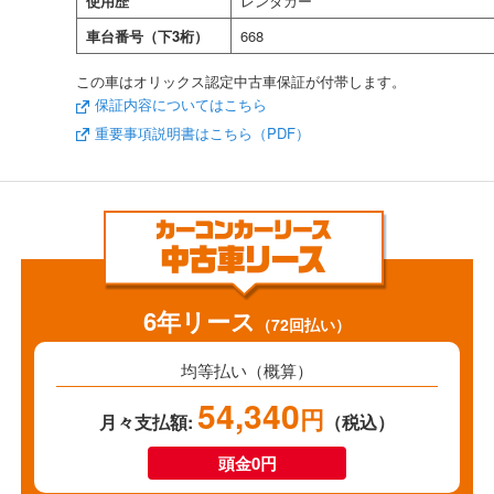
使用歴
レンタカー
車台番号（下3桁）
668
この車はオリックス認定中古車保証が付帯します。
保証内容についてはこちら
重要事項説明書はこちら（PDF）
6年リース
（72回払い）
均等払い（概算）
54,340
円
月々支払額:
（税込）
頭金0円