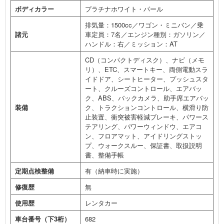
ボディカラー
プラチナホワイト・パール
排気量：1500cc／ワゴン・ミニバン／乗
諸元
車定員：7名／エンジン種別：ガソリン／
ハンドル：右／ミッション：AT
CD（コンパクトディスク）、ナビ（メモ
リ）、ETC、スマートキー、両側電動スラ
イドドア、シートヒーター、プッシュスタ
ート、クルーズコントロール、エアバッ
ク、ABS、バックカメラ、助手席エアバッ
装備
ク、トラクションコントロール、横滑り防
止装置、衝突被害軽減ブレーキ、パワース
テアリング、パワーウィンドウ、エアコ
ン、フロアマット、アイドリングストッ
プ、ウォークスルー、保証書、取扱説明
書、整備手帳
定期点検整備
有（納車時に実施）
修復歴
無
使用歴
レンタカー
車台番号（下3桁）
682