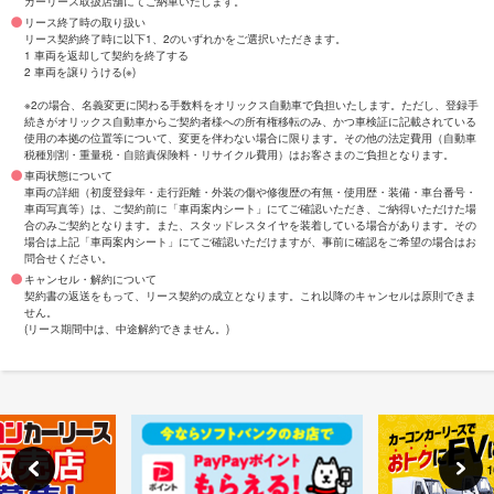
カーリース取扱店舗にてご納車いたします。
リース終了時の取り扱い
リース契約終了時に以下1、2のいずれかをご選択いただきます。
1 車両を返却して契約を終了する
2 車両を譲りうける(※)
※2の場合、名義変更に関わる手数料をオリックス自動車で負担いたします。ただし、登録手
続きがオリックス自動車からご契約者様への所有権移転のみ、かつ車検証に記載されている
使用の本拠の位置等について、変更を伴わない場合に限ります。その他の法定費用（自動車
税種別割・重量税・自賠責保険料・リサイクル費用）はお客さまのご負担となります。
車両状態について
車両の詳細（初度登録年・走行距離・外装の傷や修復歴の有無・使用歴・装備・車台番号・
車両写真等）は、ご契約前に「車両案内シート」にてご確認いただき、ご納得いただけた場
合のみご契約となります。また、スタッドレスタイヤを装着している場合があります。その
場合は上記「車両案内シート」にてご確認いただけますが、事前に確認をご希望の場合はお
問合せください。
キャンセル・解約について
契約書の返送をもって、リース契約の成立となります。これ以降のキャンセルは原則できま
せん。
(リース期間中は、中途解約できません。)