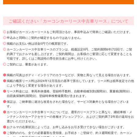
ご確認ください「カーコンカーリース中古車リース」について
お客様がカーコンカーリースをご利用頂けるか、事前申込みで簡単にご確認いただけます。
申込みと同時にご契約が確定するものではありません。
掲載のお支払い例は頭金0円での概算額です。
カーコンカーリース中古車リースのプランは、残価設定0円、ご契約期間6年(72回)で、ご契
約満了でおクルマを差し上げます。ご契約期間は、お客様のご要望に応じて変更することも
可能です。詳しくはご商談時の専任担当者にお申し付けください。
ご契約には、審査があります。
掲載の写真はボディ・インテリアのカラーなどが、実物と異なって見える場合があります。
掲載の概算リース料は2024年12月現在の基準で算出しています。リース料は税率改定その他
により予告なく変更する場合があります。
リース料金には、車両本体価格、登録時手数料、自動車税種別割(期間分)、重量税(期間分) 、
自賠責保険料(期間分)、登録時車検整備費用が含まれます。
保証は、ご納車後に違法な改造をされた場合など、サービス対象外となる場合がございま
す。
カーコンカーリース中古車リースについては、通常のリースプランと異なり、継続車検・メ
ンテナンスやカーアクセサリーの各種オプションプラン、およびご契約満了2年前の返却をお
選びいただけません。
おクルマの在庫状況によっては、お申し込みをお引き受けできない場合がございます。
ご契約ののち、全ての必要書類を受領後、お手続き・ご登録で、約３週間程度で、カーコン