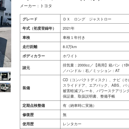
メーカー：トヨタ
グレード
ＤＸ ロング ジャストロー
年式（初度登録年）
2021年
車検
車検１年付き
走行距離
8.0万km
ボディカラー
ホワイト
排気量：2000cc／【商用】箱バン（
諸元
／ハンドル：右／ミッション：AT
CD（コンパクトディスク）、ナビ（そ
スライドドア、エアバック、ABS、バ
装備
被害軽減ブレーキ、パワーステアリン
保証書、取扱説明書、整備手帳
定期点検整備
有（納車時に実施）
修復歴
無
使用歴
レンタカー