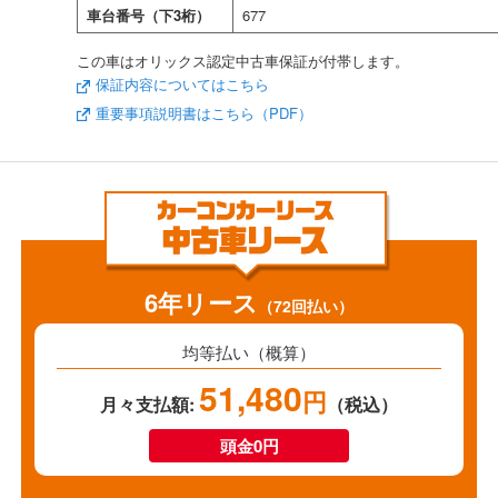
車台番号（下3桁）
677
この車はオリックス認定中古車保証が付帯します。
保証内容についてはこちら
重要事項説明書はこちら（PDF）
6年リース
（72回払い）
均等払い（概算）
51,480
円
月々支払額:
（税込）
頭金0円