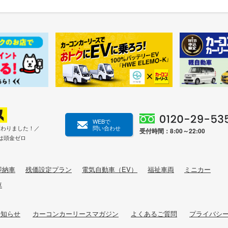
WEBで
変わりました！／
問い合わせ
受付時間：8:00～22:00
は頭金ゼロ
即納車
残価設定プラン
電気自動車（EV）
福祉車両
ミニカー
車
お知らせ
カーコンカーリースマガジン
よくあるご質問
プライバシ