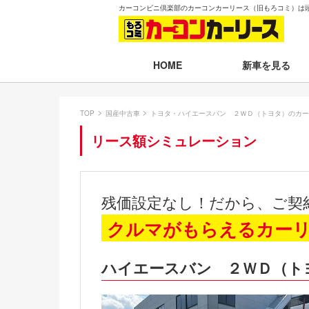
カーコンビニ倶楽部のカーコンカーリース（旧もろコミ）は
新車を見る
HOME
月々30,000円以下
TOP
国産中古車
トヨタ・ハイエースバン ２ＷＤ（トヨタ）のカー
月々30,001～35,
リース額シミュレーション
月々35,001～40,
月々40,001～50,
残価設定なし！だから、ご契
月々50,001円以
クルマがもらえるカー
新車一覧から選ぶ
ハイエースバン ２ＷＤ（ト
即納車（最短14日
残価設定プラン