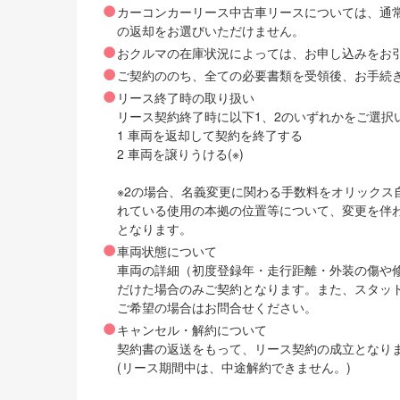
カーコンカーリース中古車リースについては、通
の返却をお選びいただけません。
おクルマの在庫状況によっては、お申し込みをお
ご契約ののち、全ての必要書類を受領後、お手続
リース終了時の取り扱い
リース契約終了時に以下1、2のいずれかをご選択
1 車両を返却して契約を終了する
2 車両を譲りうける(※)
※2の場合、名義変更に関わる手数料をオリック
れている使用の本拠の位置等について、変更を伴
となります。
車両状態について
車両の詳細（初度登録年・走行距離・外装の傷や
だけた場合のみご契約となります。また、スタッ
ご希望の場合はお問合せください。
キャンセル・解約について
契約書の返送をもって、リース契約の成立となり
(リース期間中は、中途解約できません。)