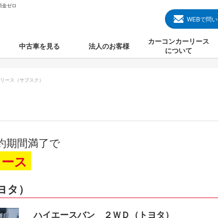
頭金ゼロ
WEBで問
カーコンカーリース
中古車を見る
法人のお客様
について
のクルマ見る
国産中古車
カーコンカーリースと
リース（サブスク）
000円のクルマを見る
輸入中古車
初めての方のカーリー
000円のクルマを見る
プランについて
000円のクルマを見る
オプションについて
約期間満了で
上のクルマを見る
よくある質問
リース
ヨタ）
で納車）
ハイエースバン ２ＷＤ（トヨタ）