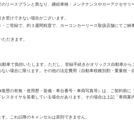
常のリースプランと異なり、継続車検・メンテナンスやカーアクセサリ
引き受けできない場合がございます。
き・ご登録で、約３週間程度で、カーコンカーリース取扱店舗にてご納
いただきます。
ス自動車で負担いたします。ただし、登録手続きがオリックス自動車から
わない場合に限ります。その他の法定費用（自動車税種別割・重量税・
修復歴の有無・使用歴・装備・車台番号・車両写真等）は、ご契約前に
ドレスタイヤを装着している場合があります。その場合は上記「車両案
ます。これ以降のキャンセルは原則できません。