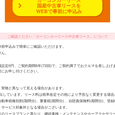
国産中古車リースを
WEBで事前に申込み
ご確認ください「カーコンカーリース中古車リース」について
事前申込みで簡単にご確認いただけます。
せん。
設定0円、ご契約期間6年(72回)で、ご契約満了でおクルマを差し上
者にお申し付けください。
、実物と異なって見える場合があります。
で算出しています。リース料は税率改定その他により予告なく変更する場
車税種別割(期間分)、重量税(期間分) 、自賠責保険料(期間分)、登
、サービス対象外となる場合がございます。
常のリースプランと異なり、継続車検・メンテナンスやカーアクセサリ