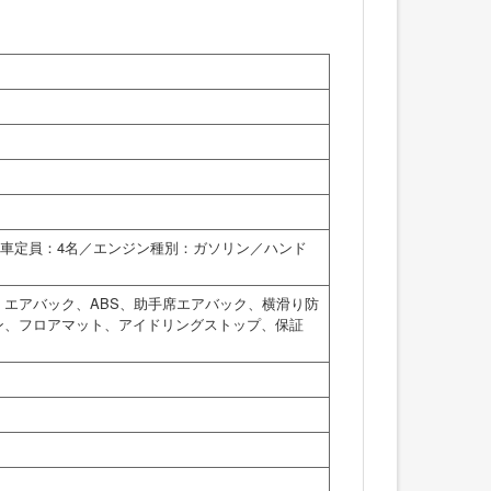
／乗車定員：4名／エンジン種別：ガソリン／ハンド
エアバック、ABS、助手席エアバック、横滑り防
ン、フロアマット、アイドリングストップ、保証