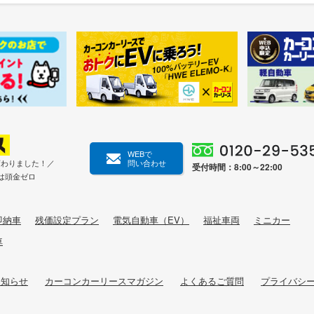
WEBで
変わりました！／
問い合わせ
受付時間：8:00～22:00
は頭金ゼロ
即納車
残価設定プラン
電気自動車（EV）
福祉車両
ミニカー
車
お知らせ
カーコンカーリースマガジン
よくあるご質問
プライバシ