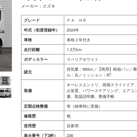
メーカー：スズキ
グレード
ＰＡ ＨＲ
年式（初度登録年）
2024年
車検
車検２年付き
走行距離
1.2万km
ボディカラー
スペリアホワイト
排気量：660cc／【商用】軽箱バン
諸元
ル：右／ミッション：AT
キーレスエントリ、両側スライドドア、
装備
止装置、パワーステアリング、エアコ
書、取扱説明書、整備手帳
定期点検整備
有（納車時に実施）
修復歴
無
使用歴
自家用
車台番号（下3桁）
236