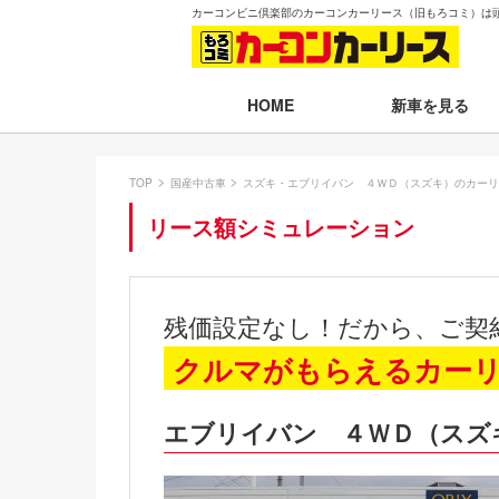
カーコンビニ倶楽部のカーコンカーリース（旧もろコミ）は
新車を見る
HOME
月々30,000円以下
TOP
国産中古車
スズキ・エブリイバン ４ＷＤ（スズキ）のカーリ
月々30,001～35,
リース額シミュレーション
月々35,001～40,
月々40,001～50,
残価設定なし！だから、ご契
月々50,001円以
クルマがもらえるカー
新車一覧から選ぶ
エブリイバン ４ＷＤ（スズ
即納車（最短14日
残価設定プラン