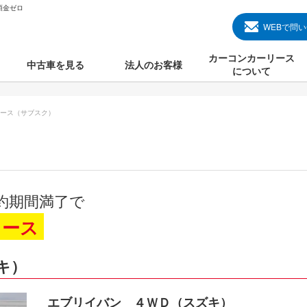
頭金ゼロ
WEBで問
カーコンカーリース
中古車を見る
法人のお客様
について
のクルマ見る
国産中古車
カーコンカーリースと
ース（サブスク）
000円のクルマを見る
輸入中古車
初めての方のカーリー
000円のクルマを見る
プランについて
000円のクルマを見る
オプションについて
約期間満了で
上のクルマを見る
よくある質問
リース
キ）
で納車）
エブリイバン ４ＷＤ（スズキ）