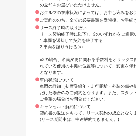
の返却をお選びいただけません。
おクルマの在庫状況によっては、お申し込みをお
ご契約ののち、全ての必要書類を受領後、お手続
リース終了時の取り扱い
リース契約終了時に以下1、2のいずれかをご選択
1 車両を返却して契約を終了する
2 車両を譲りうける(※)
※2の場合、名義変更に関わる手数料をオリック
れている使用の本拠の位置等について、変更を伴
となります。
車両状態について
車両の詳細（初度登録年・走行距離・外装の傷や
だけた場合のみご契約となります。また、スタッ
ご希望の場合はお問合せください。
キャンセル・解約について
契約書の返送をもって、リース契約の成立となり
(リース期間中は、中途解約できません。)