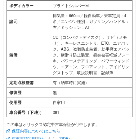
ボディカラー
ブライトシルバーＭ
排気量：660cc／軽自動車／乗車定員：4
諸元
名／エンジン種別：ガソリン／ハンドル：
右／ミッション：AT
CD（コンパクトディスク）、ナビ（メモ
リ）、キーレスエントリ、ETC、エアバッ
ク、ABS、盗難防止装置、助手席エアバッ
装備
ク、横滑り防止装置、衝突被害軽減ブレー
キ、パワーステアリング、パワーウィンド
ウ、エアコン、フロアマット、アイドリン
グストップ、取扱説明書、記録簿
定期点検整備
有（納車時に実施）
修復歴
無
使用歴
自家用
車台番号（下3桁）
391
この車はオリックス認定中古車保証が付帯します。
保証内容についてはこちら
重要事項説明書はこちら（PDF）