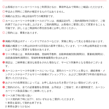
お客様がカーコンカーリースをご利用頂けるか、事前申込みで簡単にご確認いただけます。
申込みと同時にご契約が確定するものではありません。
掲載のお支払い例は頭金0円での概算額です。
カーコンカーリース中古車リースのプランは、残価設定0円、ご契約期間6年(72回)で、ご契
約満了でおクルマを差し上げます。ご契約期間は、お客様のご要望に応じて変更することも
可能です。詳しくはご商談時の専任担当者にお申し付けください。
ご契約には、審査があります。
掲載の写真はボディ・インテリアのカラーなどが、実物と異なって見える場合があります。
掲載の概算リース料は2024年12月現在の基準で算出しています。リース料は税率改定その他
により予告なく変更する場合があります。
リース料金には、車両本体価格、登録時手数料、自動車税種別割(期間分)、重量税(期間分) 、
自賠責保険料(期間分)、登録時車検整備費用が含まれます。
保証は、ご納車後に違法な改造をされた場合など、サービス対象外となる場合がございま
す。
カーコンカーリース中古車リースについては、通常のリースプランと異なり、継続車検・メ
ンテナンスやカーアクセサリーの各種オプションプラン、およびご契約満了2年前の返却をお
選びいただけません。
おクルマの在庫状況によっては、お申し込みをお引き受けできない場合がございます。
ご契約ののち、全ての必要書類を受領後、お手続き・ご登録で、約３週間程度で、カーコン
カーリース取扱店舗にてご納車いたします。
リース終了時の取り扱い
リース契約終了時に以下1、2のいずれかをご選択いただきます。
1 車両を返却して契約を終了する
2 車両を譲りうける(※)