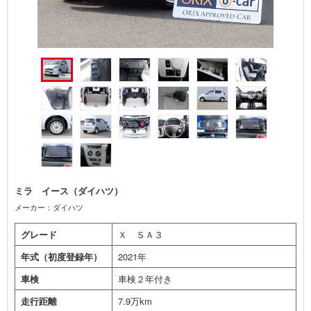
ミラ イース（ダイハツ）
メーカー：ダイハツ
グレード
Ｘ ＳＡ３
年式（初度登録年）
2021年
車検
車検２年付き
走行距離
7.9万km