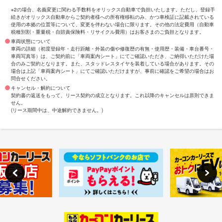
※2の場合、名義変更に関わる手数料をオリックス自動車で負担いたします。ただし、登録手
続きがオリックス自動車からご契約者様への所有権移転のみ、かつ車検証に記載されている
使用の本拠の位置等について、変更を伴わない場合に限ります。その他の法定費用（自動車
税種別割・重量税・自賠責保険料・リサイクル費用）はお客さまのご負担となります。
車両状態について
車両の詳細（初度登録年・走行距離・外装の傷や修復歴の有無・使用歴・装備・車台番号・
車両写真等）は、ご契約前に「車両案内シート」にてご確認いただき、ご納得いただけた場
合のみご契約となります。また、スタッドレスタイヤを装着している場合があります。その
場合は上記「車両案内シート」にてご確認いただけますが、事前に確認をご希望の場合はお
問合せください。
キャンセル・解約について
契約書の返送をもって、リース契約の成立となります。これ以降のキャンセルは原則できま
せん。
(リース期間中は、中途解約できません。)