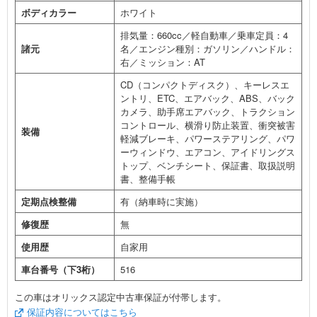
ボディカラー
ホワイト
排気量：660cc／軽自動車／乗車定員：4
諸元
名／エンジン種別：ガソリン／ハンドル：
右／ミッション：AT
CD（コンパクトディスク）、キーレスエ
ントリ、ETC、エアバック、ABS、バック
カメラ、助手席エアバック、トラクション
コントロール、横滑り防止装置、衝突被害
装備
軽減ブレーキ、パワーステアリング、パワ
ーウィンドウ、エアコン、アイドリングス
トップ、ベンチシート、保証書、取扱説明
書、整備手帳
定期点検整備
有（納車時に実施）
修復歴
無
使用歴
自家用
車台番号（下3桁）
516
この車はオリックス認定中古車保証が付帯します。
保証内容についてはこちら