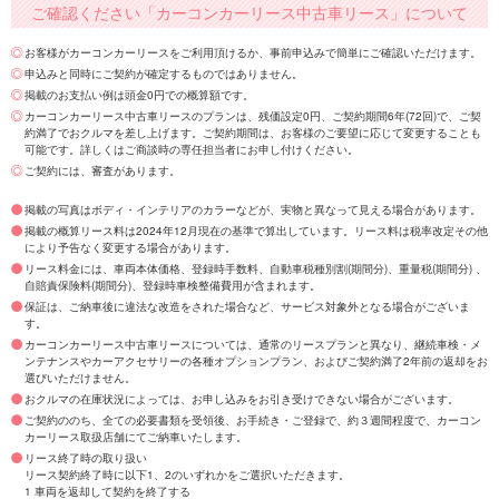
ご確認ください「カーコンカーリース中古車リース」について
お客様がカーコンカーリースをご利用頂けるか、事前申込みで簡単にご確認いただけます。
申込みと同時にご契約が確定するものではありません。
掲載のお支払い例は頭金0円での概算額です。
カーコンカーリース中古車リースのプランは、残価設定0円、ご契約期間6年(72回)で、ご契
約満了でおクルマを差し上げます。ご契約期間は、お客様のご要望に応じて変更することも
可能です。詳しくはご商談時の専任担当者にお申し付けください。
ご契約には、審査があります。
掲載の写真はボディ・インテリアのカラーなどが、実物と異なって見える場合があります。
掲載の概算リース料は2024年12月現在の基準で算出しています。リース料は税率改定その他
により予告なく変更する場合があります。
リース料金には、車両本体価格、登録時手数料、自動車税種別割(期間分)、重量税(期間分) 、
自賠責保険料(期間分)、登録時車検整備費用が含まれます。
保証は、ご納車後に違法な改造をされた場合など、サービス対象外となる場合がございま
す。
カーコンカーリース中古車リースについては、通常のリースプランと異なり、継続車検・メ
ンテナンスやカーアクセサリーの各種オプションプラン、およびご契約満了2年前の返却をお
選びいただけません。
おクルマの在庫状況によっては、お申し込みをお引き受けできない場合がございます。
ご契約ののち、全ての必要書類を受領後、お手続き・ご登録で、約３週間程度で、カーコン
カーリース取扱店舗にてご納車いたします。
リース終了時の取り扱い
リース契約終了時に以下1、2のいずれかをご選択いただきます。
1 車両を返却して契約を終了する