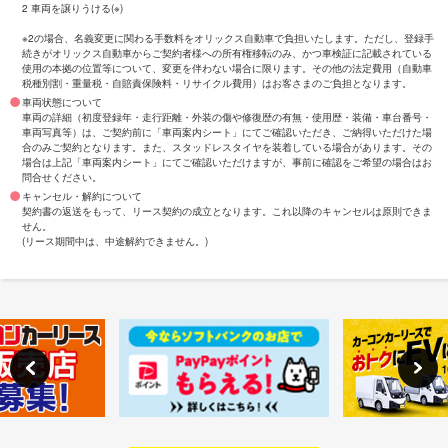
2 車両を譲りうける(※)
※2の場合、名義変更に関わる手数料をオリックス自動車で負担いたします。ただし、登録手
続きがオリックス自動車からご契約者様への所有権移転のみ、かつ車検証に記載されている
使用の本拠の位置等について、変更を伴わない場合に限ります。その他の法定費用（自動車
税種別割・重量税・自賠責保険料・リサイクル費用）はお客さまのご負担となります。
車両状態について
車両の詳細（初度登録年・走行距離・外装の傷や修復歴の有無・使用歴・装備・車台番号・
車両写真等）は、ご契約前に「車両案内シート」にてご確認いただき、ご納得いただけた場
合のみご契約となります。また、スタッドレスタイヤを装着している場合があります。その
場合は上記「車両案内シート」にてご確認いただけますが、事前に確認をご希望の場合はお
問合せください。
キャンセル・解約について
契約書の返送をもって、リース契約の成立となります。これ以降のキャンセルは原則できま
せん。
(リース期間中は、中途解約できません。)