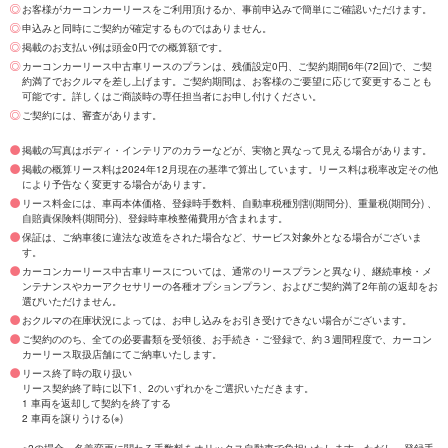
お客様がカーコンカーリースをご利用頂けるか、事前申込みで簡単にご確認いただけます。
申込みと同時にご契約が確定するものではありません。
掲載のお支払い例は頭金0円での概算額です。
カーコンカーリース中古車リースのプランは、残価設定0円、ご契約期間6年(72回)で、ご契
約満了でおクルマを差し上げます。ご契約期間は、お客様のご要望に応じて変更することも
可能です。詳しくはご商談時の専任担当者にお申し付けください。
ご契約には、審査があります。
掲載の写真はボディ・インテリアのカラーなどが、実物と異なって見える場合があります。
掲載の概算リース料は2024年12月現在の基準で算出しています。リース料は税率改定その他
により予告なく変更する場合があります。
リース料金には、車両本体価格、登録時手数料、自動車税種別割(期間分)、重量税(期間分) 、
自賠責保険料(期間分)、登録時車検整備費用が含まれます。
保証は、ご納車後に違法な改造をされた場合など、サービス対象外となる場合がございま
す。
カーコンカーリース中古車リースについては、通常のリースプランと異なり、継続車検・メ
ンテナンスやカーアクセサリーの各種オプションプラン、およびご契約満了2年前の返却をお
選びいただけません。
おクルマの在庫状況によっては、お申し込みをお引き受けできない場合がございます。
ご契約ののち、全ての必要書類を受領後、お手続き・ご登録で、約３週間程度で、カーコン
カーリース取扱店舗にてご納車いたします。
リース終了時の取り扱い
リース契約終了時に以下1、2のいずれかをご選択いただきます。
1 車両を返却して契約を終了する
2 車両を譲りうける(※)