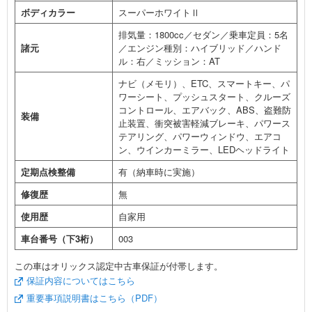
ボディカラー
スーパーホワイトⅡ
排気量：1800cc／セダン／乗車定員：5名
諸元
／エンジン種別：ハイブリッド／ハンド
ル：右／ミッション：AT
ナビ（メモリ）、ETC、スマートキー、パ
ワーシート、プッシュスタート、クルーズ
コントロール、エアバック、ABS、盗難防
装備
止装置、衝突被害軽減ブレーキ、パワース
テアリング、パワーウィンドウ、エアコ
ン、ウインカーミラー、LEDヘッドライト
定期点検整備
有（納車時に実施）
修復歴
無
使用歴
自家用
車台番号（下3桁）
003
この車はオリックス認定中古車保証が付帯します。
保証内容についてはこちら
重要事項説明書はこちら（PDF）