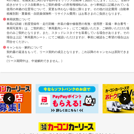
※2の場合、名義変更に関わる手数料をオリックス自動車で負担いたします。ただし、登録手
続きがオリックス自動車からご契約者様への所有権移転のみ、かつ車検証に記載されている
使用の本拠の位置等について、変更を伴わない場合に限ります。その他の法定費用（自動車
税種別割・重量税・自賠責保険料・リサイクル費用）はお客さまのご負担となります。
車両状態について
車両の詳細（初度登録年・走行距離・外装の傷や修復歴の有無・使用歴・装備・車台番号・
車両写真等）は、ご契約前に「車両案内シート」にてご確認いただき、ご納得いただけた場
合のみご契約となります。また、スタッドレスタイヤを装着している場合があります。その
場合は上記「車両案内シート」にてご確認いただけますが、事前に確認をご希望の場合はお
問合せください。
キャンセル・解約について
契約書の返送をもって、リース契約の成立となります。これ以降のキャンセルは原則できま
せん。
(リース期間中は、中途解約できません。)