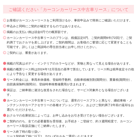
ご確認ください「カーコンカーリース中古車リース」について
お客様がカーコンカーリースをご利用頂けるか、事前申込みで簡単にご確認いただけます。
申込みと同時にご契約が確定するものではありません。
掲載のお支払い例は頭金0円での概算額です。
カーコンカーリース中古車リースのプランは、残価設定0円、ご契約期間6年(72回)で、ご契
約満了でおクルマを差し上げます。ご契約期間は、お客様のご要望に応じて変更することも
可能です。詳しくはご商談時の専任担当者にお申し付けください。
ご契約には、審査があります。
掲載の写真はボディ・インテリアのカラーなどが、実物と異なって見える場合があります。
掲載の概算リース料は2024年12月現在の基準で算出しています。リース料は税率改定その他
により予告なく変更する場合があります。
リース料金には、車両本体価格、登録時手数料、自動車税種別割(期間分)、重量税(期間分) 、
自賠責保険料(期間分)、登録時車検整備費用が含まれます。
保証は、ご納車後に違法な改造をされた場合など、サービス対象外となる場合がございま
す。
カーコンカーリース中古車リースについては、通常のリースプランと異なり、継続車検・メ
ンテナンスやカーアクセサリーの各種オプションプラン、およびご契約満了2年前の返却をお
選びいただけません。
おクルマの在庫状況によっては、お申し込みをお引き受けできない場合がございます。
ご契約ののち、全ての必要書類を受領後、お手続き・ご登録で、約３週間程度で、カーコン
カーリース取扱店舗にてご納車いたします。
リース終了時の取り扱い
リース契約終了時に以下1、2のいずれかをご選択いただきます。