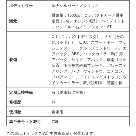
ボディカラー
ルナシルバー・メタリック
排気量：1500cc／コンパクトカー／乗車
諸元
定員：5名／エンジン種別：ハイブリッド
／ハンドル：右／ミッション：AT
CD（コンパクトディスク）、ナビ（その
他（不明））、ETC、スマートキー、プッ
シュスタート、クルーズコントロール、エ
アバック、ABS、バックカメラ、助手席エ
装備
アバック、サイドエアバック、横滑り防止
装置、衝突被害軽減ブレーキ、パワーステ
アリング、パワーウィンドウ、エアコン、
フロアマット、アイドリングストップ、ウ
インカーミラー、取扱説明書、整備手帳
定期点検整備
有（納車時に実施）
修復歴
無
使用歴
自家用
車台番号（下3桁）
709
この車はオリックス認定中古車保証が付帯します。