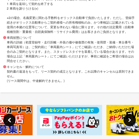
1 車両を返却して契約を終了する
2 車両を譲りうける(※)
※2の場合、名義変更に関わる手数料をオリックス自動車で負担いたします。ただし、登録手
続きがオリックス自動車からご契約者様への所有権移転のみ、かつ車検証に記載されている
使用の本拠の位置等について、変更を伴わない場合に限ります。その他の法定費用（自動車
税種別割・重量税・自賠責保険料・リサイクル費用）はお客さまのご負担となります。
車両状態について
車両の詳細（初度登録年・走行距離・外装の傷や修復歴の有無・使用歴・装備・車台番号・
車両写真等）は、ご契約前に「車両案内シート」にてご確認いただき、ご納得いただけた場
合のみご契約となります。また、スタッドレスタイヤを装着している場合があります。その
場合は上記「車両案内シート」にてご確認いただけますが、事前に確認をご希望の場合はお
問合せください。
キャンセル・解約について
契約書の返送をもって、リース契約の成立となります。これ以降のキャンセルは原則できま
せん。
(リース期間中は、中途解約できません。)