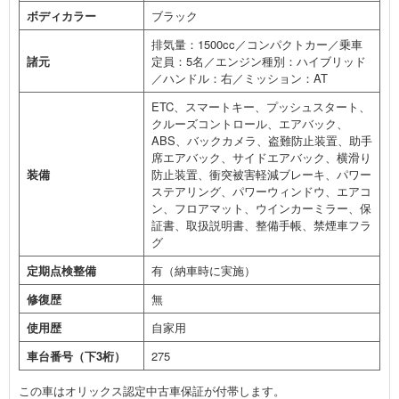
ボディカラー
ブラック
排気量：1500cc／コンパクトカー／乗車
諸元
定員：5名／エンジン種別：ハイブリッド
／ハンドル：右／ミッション：AT
ETC、スマートキー、プッシュスタート、
クルーズコントロール、エアバック、
ABS、バックカメラ、盗難防止装置、助手
席エアバック、サイドエアバック、横滑り
装備
防止装置、衝突被害軽減ブレーキ、パワー
ステアリング、パワーウィンドウ、エアコ
ン、フロアマット、ウインカーミラー、保
証書、取扱説明書、整備手帳、禁煙車フラ
グ
定期点検整備
有（納車時に実施）
修復歴
無
使用歴
自家用
車台番号（下3桁）
275
この車はオリックス認定中古車保証が付帯します。