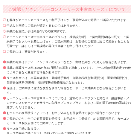
ご確認ください「カーコンカーリース中古車リース」について
お客様がカーコンカーリースをご利用頂けるか、事前申込みで簡単にご確認いただけます。
申込みと同時にご契約が確定するものではありません。
掲載のお支払い例は頭金0円での概算額です。
カーコンカーリース中古車リースのプランは、残価設定0円、ご契約期間6年(72回)で、ご契
約満了でおクルマを差し上げます。ご契約期間は、お客様のご要望に応じて変更することも
可能です。詳しくはご商談時の専任担当者にお申し付けください。
ご契約には、審査があります。
掲載の写真はボディ・インテリアのカラーなどが、実物と異なって見える場合があります。
掲載の概算リース料は2024年12月現在の基準で算出しています。リース料は税率改定その他
により予告なく変更する場合があります。
リース料金には、車両本体価格、登録時手数料、自動車税種別割(期間分)、重量税(期間分) 、
自賠責保険料(期間分)、登録時車検整備費用が含まれます。
保証は、ご納車後に違法な改造をされた場合など、サービス対象外となる場合がございま
す。
カーコンカーリース中古車リースについては、通常のリースプランと異なり、継続車検・メ
ンテナンスやカーアクセサリーの各種オプションプラン、およびご契約満了2年前の返却をお
選びいただけません。
おクルマの在庫状況によっては、お申し込みをお引き受けできない場合がございます。
ご契約ののち、全ての必要書類を受領後、お手続き・ご登録で、約３週間程度で、カーコン
カーリース取扱店舗にてご納車いたします。
リース終了時の取り扱い
リース契約終了時に以下1、2のいずれかをご選択いただきます。