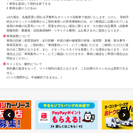
1 車両を返却して契約を終了する
2 車両を譲りうける(※)
※2の場合、名義変更に関わる手数料をオリックス自動車で負担いたします。ただし、登録手
続きがオリックス自動車からご契約者様への所有権移転のみ、かつ車検証に記載されている
使用の本拠の位置等について、変更を伴わない場合に限ります。その他の法定費用（自動車
税種別割・重量税・自賠責保険料・リサイクル費用）はお客さまのご負担となります。
車両状態について
車両の詳細（初度登録年・走行距離・外装の傷や修復歴の有無・使用歴・装備・車台番号・
車両写真等）は、ご契約前に「車両案内シート」にてご確認いただき、ご納得いただけた場
合のみご契約となります。また、スタッドレスタイヤを装着している場合があります。その
場合は上記「車両案内シート」にてご確認いただけますが、事前に確認をご希望の場合はお
問合せください。
キャンセル・解約について
契約書の返送をもって、リース契約の成立となります。これ以降のキャンセルは原則できま
せん。
(リース期間中は、中途解約できません。)