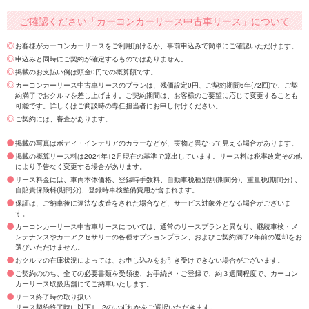
ご確認ください「カーコンカーリース中古車リース」について
お客様がカーコンカーリースをご利用頂けるか、事前申込みで簡単にご確認いただけます。
申込みと同時にご契約が確定するものではありません。
掲載のお支払い例は頭金0円での概算額です。
カーコンカーリース中古車リースのプランは、残価設定0円、ご契約期間6年(72回)で、ご契
約満了でおクルマを差し上げます。ご契約期間は、お客様のご要望に応じて変更することも
可能です。詳しくはご商談時の専任担当者にお申し付けください。
ご契約には、審査があります。
掲載の写真はボディ・インテリアのカラーなどが、実物と異なって見える場合があります。
掲載の概算リース料は2024年12月現在の基準で算出しています。リース料は税率改定その他
により予告なく変更する場合があります。
リース料金には、車両本体価格、登録時手数料、自動車税種別割(期間分)、重量税(期間分) 、
自賠責保険料(期間分)、登録時車検整備費用が含まれます。
保証は、ご納車後に違法な改造をされた場合など、サービス対象外となる場合がございま
す。
カーコンカーリース中古車リースについては、通常のリースプランと異なり、継続車検・メ
ンテナンスやカーアクセサリーの各種オプションプラン、およびご契約満了2年前の返却をお
選びいただけません。
おクルマの在庫状況によっては、お申し込みをお引き受けできない場合がございます。
ご契約ののち、全ての必要書類を受領後、お手続き・ご登録で、約３週間程度で、カーコン
カーリース取扱店舗にてご納車いたします。
リース終了時の取り扱い
リース契約終了時に以下1、2のいずれかをご選択いただきます。