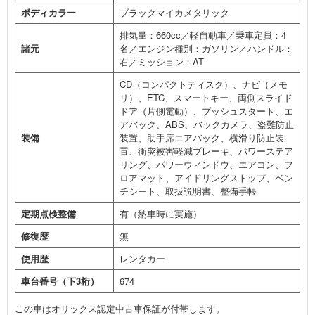
ボディカラー
ブラックマイカメタリック
排気量：660cc／軽自動車／乗車定員：4
諸元
名／エンジン種別：ガソリン／ハンドル：
右／ミッション：AT
CD（コンパクトディスク）、ナビ（メモ
リ）、ETC、スマートキー、両側スライド
ドア（片側電動）、プッシュスタート、エ
アバック、ABS、バックカメラ、盗難防止
装備
装置、助手席エアバック、横滑り防止装
置、衝突被害軽減ブレーキ、パワーステア
リング、パワーウィンドウ、エアコン、フ
ロアマット、アイドリングストップ、ベン
チシート、取扱説明書、整備手帳
定期点検整備
有（納車時に実施）
修復歴
無
使用歴
レンタカー
車台番号（下3桁）
674
この車はオリックス認定中古車保証が付帯します。