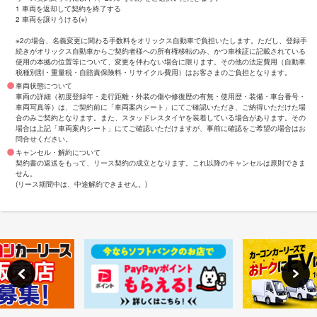
1 車両を返却して契約を終了する
2 車両を譲りうける(※)
※2の場合、名義変更に関わる手数料をオリックス自動車で負担いたします。ただし、登録手
続きがオリックス自動車からご契約者様への所有権移転のみ、かつ車検証に記載されている
使用の本拠の位置等について、変更を伴わない場合に限ります。その他の法定費用（自動車
税種別割・重量税・自賠責保険料・リサイクル費用）はお客さまのご負担となります。
車両状態について
車両の詳細（初度登録年・走行距離・外装の傷や修復歴の有無・使用歴・装備・車台番号・
車両写真等）は、ご契約前に「車両案内シート」にてご確認いただき、ご納得いただけた場
合のみご契約となります。また、スタッドレスタイヤを装着している場合があります。その
場合は上記「車両案内シート」にてご確認いただけますが、事前に確認をご希望の場合はお
問合せください。
キャンセル・解約について
契約書の返送をもって、リース契約の成立となります。これ以降のキャンセルは原則できま
せん。
(リース期間中は、中途解約できません。)