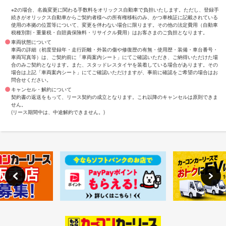
※2の場合、名義変更に関わる手数料をオリックス自動車で負担いたします。ただし、登録手
続きがオリックス自動車からご契約者様への所有権移転のみ、かつ車検証に記載されている
使用の本拠の位置等について、変更を伴わない場合に限ります。その他の法定費用（自動車
税種別割・重量税・自賠責保険料・リサイクル費用）はお客さまのご負担となります。
車両状態について
車両の詳細（初度登録年・走行距離・外装の傷や修復歴の有無・使用歴・装備・車台番号・
車両写真等）は、ご契約前に「車両案内シート」にてご確認いただき、ご納得いただけた場
合のみご契約となります。また、スタッドレスタイヤを装着している場合があります。その
場合は上記「車両案内シート」にてご確認いただけますが、事前に確認をご希望の場合はお
問合せください。
キャンセル・解約について
契約書の返送をもって、リース契約の成立となります。これ以降のキャンセルは原則できま
せん。
(リース期間中は、中途解約できません。)