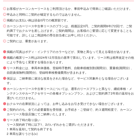
お客様がカーコンカーリースをご利用頂けるか、事前申込みで簡単にご確認いただけます。
申込みと同時にご契約が確定するものではありません。
掲載のお支払い例は頭金0円での概算額です。
カーコンカーリース中古車リースのプランは、残価設定0円、ご契約期間6年(72回)で、ご契
約満了でおクルマを差し上げます。ご契約期間は、お客様のご要望に応じて変更することも
可能です。詳しくはご商談時の専任担当者にお申し付けください。
ご契約には、審査があります。
掲載の写真はボディ・インテリアのカラーなどが、実物と異なって見える場合があります。
掲載の概算リース料は2024年12月現在の基準で算出しています。リース料は税率改定その他
により予告なく変更する場合があります。
リース料金には、車両本体価格、登録時手数料、自動車税種別割(期間分)、重量税(期間分) 、
自賠責保険料(期間分)、登録時車検整備費用が含まれます。
保証は、ご納車後に違法な改造をされた場合など、サービス対象外となる場合がございま
す。
カーコンカーリース中古車リースについては、通常のリースプランと異なり、継続車検・メ
ンテナンスやカーアクセサリーの各種オプションプラン、およびご契約満了2年前の返却をお
選びいただけません。
おクルマの在庫状況によっては、お申し込みをお引き受けできない場合がございます。
ご契約ののち、全ての必要書類を受領後、お手続き・ご登録で、約３週間程度で、カーコン
カーリース取扱店舗にてご納車いたします。
リース終了時の取り扱い
リース契約終了時に以下1、2のいずれかをご選択いただきます。
1 車両を返却して契約を終了する
2 車両を譲りうける(※)