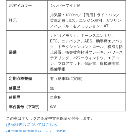
ボディカラー
シルバーマイカＭ
排気量：1300cc／【商用】ライトバン／
諸元
乗車定員：5名／エンジン種別：ガソリン
／ハンドル：右／ミッション：AT
ナビ（メモリ）、キーレスエントリ、
ETC、エアバック、ABS、助手席エアバッ
ク、トラクションコントロール、横滑り防
装備
止装置、衝突被害軽減ブレーキ、パワース
テアリング、パワーウィンドウ、エアコ
ン、フロアマット、保証書、取扱説明書、
整備手帳
定期点検整備
有（納車時に実施）
修復歴
無
使用歴
自家用
車台番号（下3桁）
928
この車はオリックス認定中古車保証が付帯します。
保証内容についてはこちら
重要事項説明書はこちら（PDF）