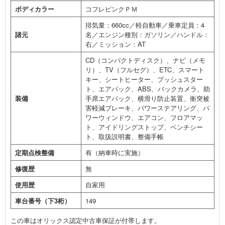
ボディカラー
コフレピンクＰＭ
排気量：660cc／軽自動車／乗車定員：4
諸元
名／エンジン種別：ガソリン／ハンドル：
右／ミッション：AT
CD（コンパクトディスク）、ナビ（メモ
リ）、TV（フルセグ）、ETC、スマート
キー、シートヒーター、プッシュスター
ト、エアバック、ABS、バックカメラ、助
装備
手席エアバック、横滑り防止装置、衝突被
害軽減ブレーキ、パワーステアリング、パ
ワーウィンドウ、エアコン、フロアマッ
ト、アイドリングストップ、ベンチシー
ト、取扱説明書、整備手帳
定期点検整備
有（納車時に実施）
修復歴
無
使用歴
自家用
車台番号（下3桁）
149
この車はオリックス認定中古車保証が付帯します。