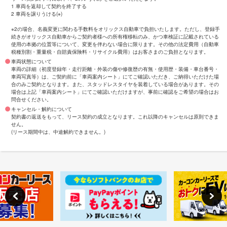
1 車両を返却して契約を終了する
2 車両を譲りうける(※)
※2の場合、名義変更に関わる手数料をオリックス自動車で負担いたします。ただし、登録手
続きがオリックス自動車からご契約者様への所有権移転のみ、かつ車検証に記載されている
使用の本拠の位置等について、変更を伴わない場合に限ります。その他の法定費用（自動車
税種別割・重量税・自賠責保険料・リサイクル費用）はお客さまのご負担となります。
車両状態について
車両の詳細（初度登録年・走行距離・外装の傷や修復歴の有無・使用歴・装備・車台番号・
車両写真等）は、ご契約前に「車両案内シート」にてご確認いただき、ご納得いただけた場
合のみご契約となります。また、スタッドレスタイヤを装着している場合があります。その
場合は上記「車両案内シート」にてご確認いただけますが、事前に確認をご希望の場合はお
問合せください。
キャンセル・解約について
契約書の返送をもって、リース契約の成立となります。これ以降のキャンセルは原則できま
せん。
(リース期間中は、中途解約できません。)