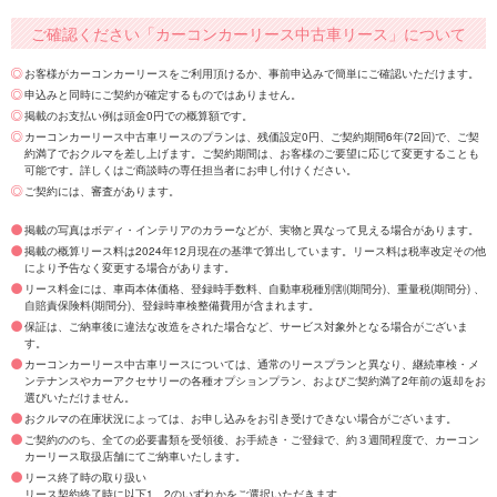
ご確認ください「カーコンカーリース中古車リース」について
お客様がカーコンカーリースをご利用頂けるか、事前申込みで簡単にご確認いただけます。
申込みと同時にご契約が確定するものではありません。
掲載のお支払い例は頭金0円での概算額です。
カーコンカーリース中古車リースのプランは、残価設定0円、ご契約期間6年(72回)で、ご契
約満了でおクルマを差し上げます。ご契約期間は、お客様のご要望に応じて変更することも
可能です。詳しくはご商談時の専任担当者にお申し付けください。
ご契約には、審査があります。
掲載の写真はボディ・インテリアのカラーなどが、実物と異なって見える場合があります。
掲載の概算リース料は2024年12月現在の基準で算出しています。リース料は税率改定その他
により予告なく変更する場合があります。
リース料金には、車両本体価格、登録時手数料、自動車税種別割(期間分)、重量税(期間分) 、
自賠責保険料(期間分)、登録時車検整備費用が含まれます。
保証は、ご納車後に違法な改造をされた場合など、サービス対象外となる場合がございま
す。
カーコンカーリース中古車リースについては、通常のリースプランと異なり、継続車検・メ
ンテナンスやカーアクセサリーの各種オプションプラン、およびご契約満了2年前の返却をお
選びいただけません。
おクルマの在庫状況によっては、お申し込みをお引き受けできない場合がございます。
ご契約ののち、全ての必要書類を受領後、お手続き・ご登録で、約３週間程度で、カーコン
カーリース取扱店舗にてご納車いたします。
リース終了時の取り扱い
リース契約終了時に以下1、2のいずれかをご選択いただきます。