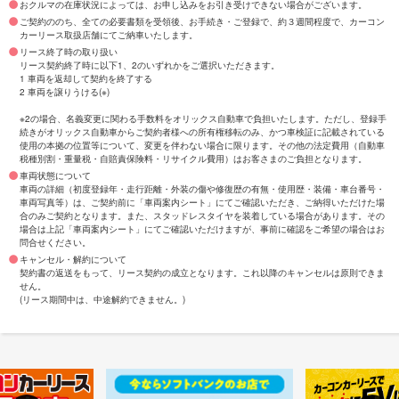
おクルマの在庫状況によっては、お申し込みをお引き受けできない場合がございます。
ご契約ののち、全ての必要書類を受領後、お手続き・ご登録で、約３週間程度で、カーコン
カーリース取扱店舗にてご納車いたします。
リース終了時の取り扱い
リース契約終了時に以下1、2のいずれかをご選択いただきます。
1 車両を返却して契約を終了する
2 車両を譲りうける(※)
※2の場合、名義変更に関わる手数料をオリックス自動車で負担いたします。ただし、登録手
続きがオリックス自動車からご契約者様への所有権移転のみ、かつ車検証に記載されている
使用の本拠の位置等について、変更を伴わない場合に限ります。その他の法定費用（自動車
税種別割・重量税・自賠責保険料・リサイクル費用）はお客さまのご負担となります。
車両状態について
車両の詳細（初度登録年・走行距離・外装の傷や修復歴の有無・使用歴・装備・車台番号・
車両写真等）は、ご契約前に「車両案内シート」にてご確認いただき、ご納得いただけた場
合のみご契約となります。また、スタッドレスタイヤを装着している場合があります。その
場合は上記「車両案内シート」にてご確認いただけますが、事前に確認をご希望の場合はお
問合せください。
キャンセル・解約について
契約書の返送をもって、リース契約の成立となります。これ以降のキャンセルは原則できま
せん。
(リース期間中は、中途解約できません。)