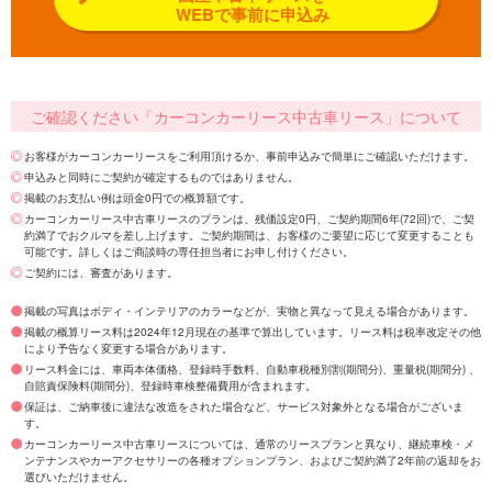
WEBで事前に申込み
ご確認ください「カーコンカーリース中古車リース」について
お客様がカーコンカーリースをご利用頂けるか、事前申込みで簡単にご確認いただけます。
申込みと同時にご契約が確定するものではありません。
掲載のお支払い例は頭金0円での概算額です。
カーコンカーリース中古車リースのプランは、残価設定0円、ご契約期間6年(72回)で、ご契
約満了でおクルマを差し上げます。ご契約期間は、お客様のご要望に応じて変更することも
可能です。詳しくはご商談時の専任担当者にお申し付けください。
ご契約には、審査があります。
掲載の写真はボディ・インテリアのカラーなどが、実物と異なって見える場合があります。
掲載の概算リース料は2024年12月現在の基準で算出しています。リース料は税率改定その他
により予告なく変更する場合があります。
リース料金には、車両本体価格、登録時手数料、自動車税種別割(期間分)、重量税(期間分) 、
自賠責保険料(期間分)、登録時車検整備費用が含まれます。
保証は、ご納車後に違法な改造をされた場合など、サービス対象外となる場合がございま
す。
カーコンカーリース中古車リースについては、通常のリースプランと異なり、継続車検・メ
ンテナンスやカーアクセサリーの各種オプションプラン、およびご契約満了2年前の返却をお
選びいただけません。