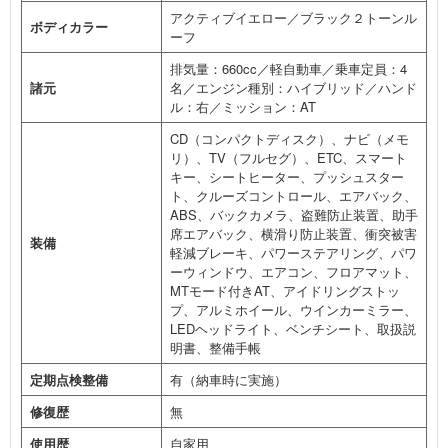
アクティブイエロー／ブラック２トーンル
ボディカラー
ーフ
排気量：660cc／軽自動車／乗車定員：4
諸元
名／エンジン種別：ハイブリッド／ハンド
ル：右／ミッション：AT
CD（コンパクトディスク）、ナビ（メモ
リ）、TV（フルセグ）、ETC、スマート
キー、シートヒーター、プッシュスター
ト、クルーズコントロール、エアバック、
ABS、バックカメラ、盗難防止装置、助手
席エアバック、横滑り防止装置、衝突被害
装備
軽減ブレーキ、パワーステアリング、パワ
ーウィンドウ、エアコン、フロアマット、
MTモード付きAT、アイドリングストッ
プ、アルミホイール、ウインカーミラー、
LEDヘッドライト、ベンチシート、取扱説
明書、整備手帳
定期点検整備
有（納車時に実施）
修復歴
無
使用歴
自家用