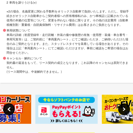
2 車両を譲りうける(※)
※2の場合、名義変更に関わる手数料をオリックス自動車で負担いたします。ただし、登録手
続きがオリックス自動車からご契約者様への所有権移転のみ、かつ車検証に記載されている
使用の本拠の位置等について、変更を伴わない場合に限ります。その他の法定費用（自動車
税種別割・重量税・自賠責保険料・リサイクル費用）はお客さまのご負担となります。
車両状態について
車両の詳細（初度登録年・走行距離・外装の傷や修復歴の有無・使用歴・装備・車台番号・
車両写真等）は、ご契約前に「車両案内シート」にてご確認いただき、ご納得いただけた場
合のみご契約となります。また、スタッドレスタイヤを装着している場合があります。その
場合は上記「車両案内シート」にてご確認いただけますが、事前に確認をご希望の場合はお
問合せください。
キャンセル・解約について
契約書の返送をもって、リース契約の成立となります。これ以降のキャンセルは原則できま
せん。
(リース期間中は、中途解約できません。)