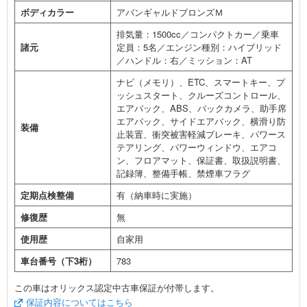
ボディカラー
アバンギャルドブロンズＭ
排気量：1500cc／コンパクトカー／乗車
諸元
定員：5名／エンジン種別：ハイブリッド
／ハンドル：右／ミッション：AT
ナビ（メモリ）、ETC、スマートキー、プ
ッシュスタート、クルーズコントロール、
エアバック、ABS、バックカメラ、助手席
エアバック、サイドエアバック、横滑り防
装備
止装置、衝突被害軽減ブレーキ、パワース
テアリング、パワーウィンドウ、エアコ
ン、フロアマット、保証書、取扱説明書、
記録簿、整備手帳、禁煙車フラグ
定期点検整備
有（納車時に実施）
修復歴
無
使用歴
自家用
車台番号（下3桁）
783
この車はオリックス認定中古車保証が付帯します。
保証内容についてはこちら