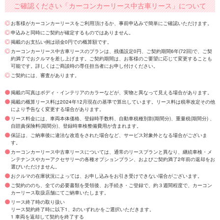
ご確認ください「カーコンカーリース中古車リース」について
お客様がカーコンカーリースをご利用頂けるか、事前申込みで簡単にご確認いただけます。
申込みと同時にご契約が確定するものではありません。
掲載のお支払い例は頭金0円での概算額です。
カーコンカーリース中古車リースのプランは、残価設定0円、ご契約期間6年(72回)で、ご契
約満了でおクルマを差し上げます。ご契約期間は、お客様のご要望に応じて変更することも
可能です。詳しくはご商談時の専任担当者にお申し付けください。
ご契約には、審査があります。
掲載の写真はボディ・インテリアのカラーなどが、実物と異なって見える場合があります。
掲載の概算リース料は2024年12月現在の基準で算出しています。リース料は税率改定その他
により予告なく変更する場合があります。
リース料金には、車両本体価格、登録時手数料、自動車税種別割(期間分)、重量税(期間分) 、
自賠責保険料(期間分)、登録時車検整備費用が含まれます。
保証は、ご納車後に違法な改造をされた場合など、サービス対象外となる場合がございま
す。
カーコンカーリース中古車リースについては、通常のリースプランと異なり、継続車検・メ
ンテナンスやカーアクセサリーの各種オプションプラン、およびご契約満了2年前の返却をお
選びいただけません。
おクルマの在庫状況によっては、お申し込みをお引き受けできない場合がございます。
ご契約ののち、全ての必要書類を受領後、お手続き・ご登録で、約３週間程度で、カーコン
カーリース取扱店舗にてご納車いたします。
リース終了時の取り扱い
リース契約終了時に以下1、2のいずれかをご選択いただきます。
1 車両を返却して契約を終了する