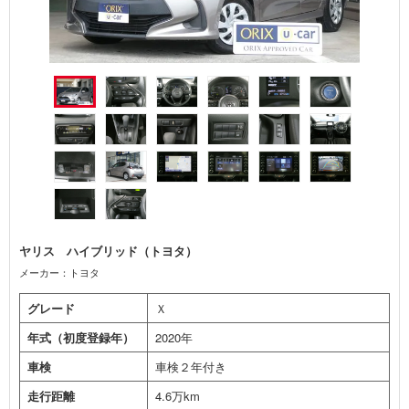
ヤリス ハイブリッド（トヨタ）
メーカー：トヨタ
グレード
Ｘ
年式（初度登録年）
2020年
車検
車検２年付き
走行距離
4.6万km