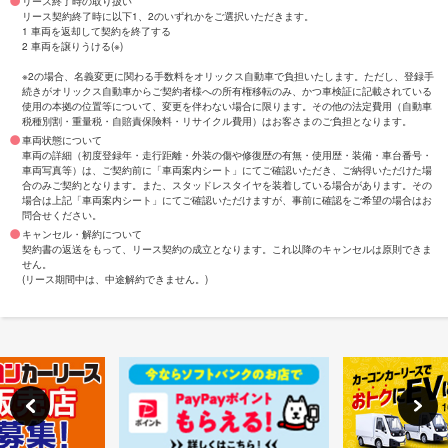
リース終了時の取り扱い
リース契約終了時に以下1、2のいずれかをご選択いただきます。
1 車両を返却して契約を終了する
2 車両を譲りうける(※)
※2の場合、名義変更に関わる手数料をオリックス自動車で負担いたします。ただし、登録手
続きがオリックス自動車からご契約者様への所有権移転のみ、かつ車検証に記載されている
使用の本拠の位置等について、変更を伴わない場合に限ります。その他の法定費用（自動車
税種別割・重量税・自賠責保険料・リサイクル費用）はお客さまのご負担となります。
車両状態について
車両の詳細（初度登録年・走行距離・外装の傷や修復歴の有無・使用歴・装備・車台番号・
車両写真等）は、ご契約前に「車両案内シート」にてご確認いただき、ご納得いただけた場
合のみご契約となります。また、スタッドレスタイヤを装着している場合があります。その
場合は上記「車両案内シート」にてご確認いただけますが、事前に確認をご希望の場合はお
問合せください。
キャンセル・解約について
契約書の返送をもって、リース契約の成立となります。これ以降のキャンセルは原則できま
せん。
(リース期間中は、中途解約できません。)