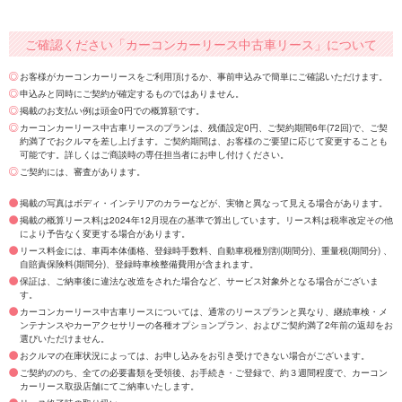
ご確認ください「カーコンカーリース中古車リース」について
お客様がカーコンカーリースをご利用頂けるか、事前申込みで簡単にご確認いただけます。
申込みと同時にご契約が確定するものではありません。
掲載のお支払い例は頭金0円での概算額です。
カーコンカーリース中古車リースのプランは、残価設定0円、ご契約期間6年(72回)で、ご契
約満了でおクルマを差し上げます。ご契約期間は、お客様のご要望に応じて変更することも
可能です。詳しくはご商談時の専任担当者にお申し付けください。
ご契約には、審査があります。
掲載の写真はボディ・インテリアのカラーなどが、実物と異なって見える場合があります。
掲載の概算リース料は2024年12月現在の基準で算出しています。リース料は税率改定その他
により予告なく変更する場合があります。
リース料金には、車両本体価格、登録時手数料、自動車税種別割(期間分)、重量税(期間分) 、
自賠責保険料(期間分)、登録時車検整備費用が含まれます。
保証は、ご納車後に違法な改造をされた場合など、サービス対象外となる場合がございま
す。
カーコンカーリース中古車リースについては、通常のリースプランと異なり、継続車検・メ
ンテナンスやカーアクセサリーの各種オプションプラン、およびご契約満了2年前の返却をお
選びいただけません。
おクルマの在庫状況によっては、お申し込みをお引き受けできない場合がございます。
ご契約ののち、全ての必要書類を受領後、お手続き・ご登録で、約３週間程度で、カーコン
カーリース取扱店舗にてご納車いたします。