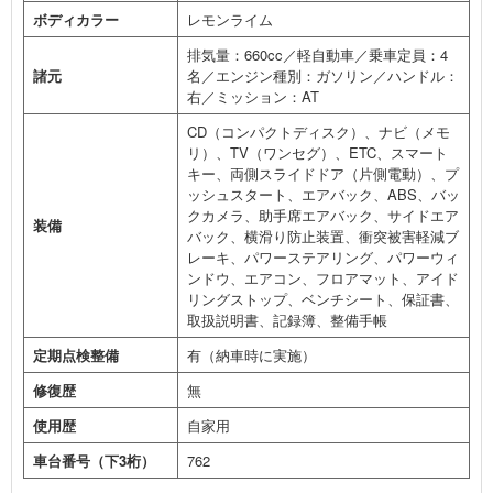
ボディカラー
レモンライム
排気量：660cc／軽自動車／乗車定員：4
諸元
名／エンジン種別：ガソリン／ハンドル：
右／ミッション：AT
CD（コンパクトディスク）、ナビ（メモ
リ）、TV（ワンセグ）、ETC、スマート
キー、両側スライドドア（片側電動）、プ
ッシュスタート、エアバック、ABS、バッ
クカメラ、助手席エアバック、サイドエア
装備
バック、横滑り防止装置、衝突被害軽減ブ
レーキ、パワーステアリング、パワーウィ
ンドウ、エアコン、フロアマット、アイド
リングストップ、ベンチシート、保証書、
取扱説明書、記録簿、整備手帳
定期点検整備
有（納車時に実施）
修復歴
無
使用歴
自家用
車台番号（下3桁）
762