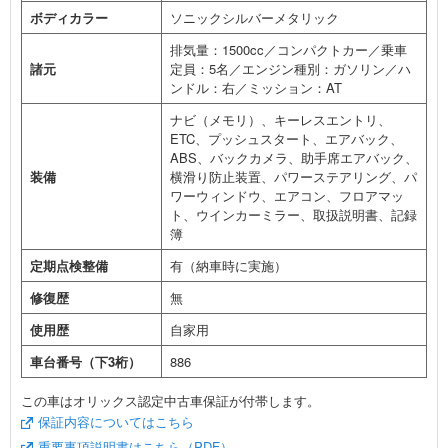
ボディカラー
ソニックシルバーメタリック
排気量：1500cc／コンパクトカー／乗車
諸元
定員：5名／エンジン種別：ガソリン／ハ
ンドル：右／ミッション：AT
ナビ（メモリ）、キーレスエントリ、
ETC、プッシュスタート、エアバック、
ABS、バックカメラ、助手席エアバック、
装備
横滑り防止装置、パワーステアリング、パ
ワーウィンドウ、エアコン、フロアマッ
ト、ウインカーミラー、取扱説明書、記録
簿
定期点検整備
有（納車時に実施）
修復歴
無
使用歴
自家用
車台番号（下3桁）
886
この車はオリックス認定中古車保証が付帯します。
保証内容についてはこちら
重要事項説明書はこちら（PDF）