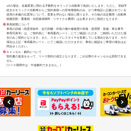
※2の場合、名義変更に関わる手数料をオリックス自動車で負担いたします。ただし、登録手
続きがオリックス自動車からご契約者様への所有権移転のみ、かつ車検証に記載されている
使用の本拠の位置等について、変更を伴わない場合に限ります。その他の法定費用（自動車
税種別割・重量税・自賠責保険料・リサイクル費用）はお客さまのご負担となります。
車両状態について
車両の詳細（初度登録年・走行距離・外装の傷や修復歴の有無・使用歴・装備・車台番号・
車両写真等）は、ご契約前に「車両案内シート」にてご確認いただき、ご納得いただけた場
合のみご契約となります。また、スタッドレスタイヤを装着している場合があります。その
場合は上記「車両案内シート」にてご確認いただけますが、事前に確認をご希望の場合はお
問合せください。
キャンセル・解約について
契約書の返送をもって、リース契約の成立となります。これ以降のキャンセルは原則できま
せん。
(リース期間中は、中途解約できません。)