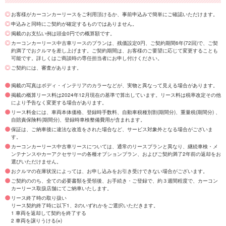
お客様がカーコンカーリースをご利用頂けるか、事前申込みで簡単にご確認いただけます。
申込みと同時にご契約が確定するものではありません。
掲載のお支払い例は頭金0円での概算額です。
カーコンカーリース中古車リースのプランは、残価設定0円、ご契約期間6年(72回)で、ご契
約満了でおクルマを差し上げます。ご契約期間は、お客様のご要望に応じて変更することも
可能です。詳しくはご商談時の専任担当者にお申し付けください。
ご契約には、審査があります。
掲載の写真はボディ・インテリアのカラーなどが、実物と異なって見える場合があります。
掲載の概算リース料は2024年12月現在の基準で算出しています。リース料は税率改定その他
により予告なく変更する場合があります。
リース料金には、車両本体価格、登録時手数料、自動車税種別割(期間分)、重量税(期間分) 、
自賠責保険料(期間分)、登録時車検整備費用が含まれます。
保証は、ご納車後に違法な改造をされた場合など、サービス対象外となる場合がございま
す。
カーコンカーリース中古車リースについては、通常のリースプランと異なり、継続車検・メ
ンテナンスやカーアクセサリーの各種オプションプラン、およびご契約満了2年前の返却をお
選びいただけません。
おクルマの在庫状況によっては、お申し込みをお引き受けできない場合がございます。
ご契約ののち、全ての必要書類を受領後、お手続き・ご登録で、約３週間程度で、カーコン
カーリース取扱店舗にてご納車いたします。
リース終了時の取り扱い
リース契約終了時に以下1、2のいずれかをご選択いただきます。
1 車両を返却して契約を終了する
2 車両を譲りうける(※)